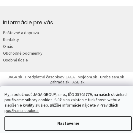
Z
á
p
Informácie pre vás
ä
Poštovné a doprava
t
Kontakty
i
O nás
e
Obchodné podmienky
Osobné údaje
JAGA.sk
Predplatné časopisov JAGA
Mojdom.sk
Urobsisam.sk
Zahrada.sk
ASB.sk
My, spoločnosť JAGA GROUP, s.r.o., IČO 35705779, na našich stránkach
používame súbory cookies. Slúžia na zaistenie funkčnosti webu a
zlepšenie kvality služieb. Bližšie informácie nájdete v
Pravidlách
používania cookies
.
Copyright 2026
JAGASTORE.sk
. Všetky práva vyhradené.
Upraviť
nastavenie cookies
Nastavenie