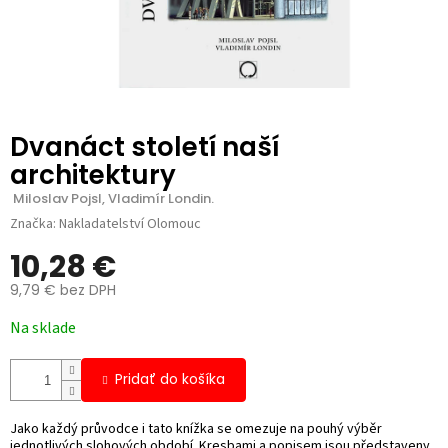
Dvanáct století naší
architektury
 Miloslav Pojsl, Vladimír Londin.
Značka:
Nakladatelství Olomouc
10,28 €
9,79 € bez DPH
Jednotková
Na sklade
cena:
Pridať do košíka
Jako každý průvodce i tato knížka se omezuje na pouhý výběr
jednotlivých slohových období. Kresbami a popisem jsou představeny