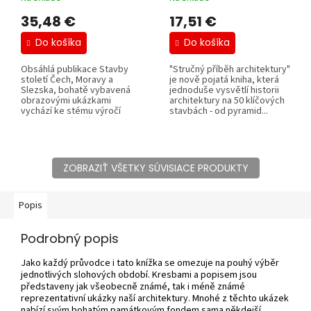
 Lenka Popelová, Vladimír Šlapeta, Petr Vorlík.
35,48 €
17,51 €
Do košíka
Do košíka
Obsáhlá publikace Stavby
"Stručný příběh architektury"
století Čech, Moravy a
je nově pojatá kniha, která
Slezska, bohatě vybavená
jednoduše vysvětlí historii
obrazovými ukázkami
architektury na 50 klíčových
vychází ke stému výročí
stavbách - od pyramid...
republiky. Výročí se...
ZOBRAZIŤ VŠETKY SÚVISIACE PRODUKTY
Popis
Podrobný popis
Jako každý průvodce i tato knížka se omezuje na pouhý výběr
jednotlivých slohových období. Kresbami a popisem jsou
představeny jak všeobecně známé, tak i méně známé
reprezentativní ukázky naší architektury. Mnohé z těchto ukázek
nabízí svým bohatým památkovým fondem sama někdejší