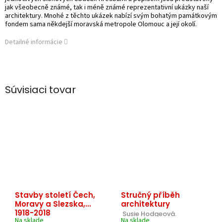
jak všeobecně známé, tak i méně známé reprezentativní ukázky naší
architektury. Mnohé z těchto ukázek nabízí svým bohatým památkovým
fondem sama někdejší moravská metropole Olomouc a její okolí.
Detailné informácie
Súvisiaci tovar
Stavby století Čech,
Stručný příběh
Moravy a Slezska,
architektury
1918-2018
 Susie Hodgeová.
Na sklade
Na sklade