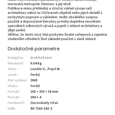
moravská metropole Olomouc a její okolí.
Publikace mimo přehledný a stručný výklad vývoje naší
architektury nabízí na 150 kreseb objektů nebo jejich detailů s
nezbytným popisem a výkladem. Vedle obsáhlého soupisu
použité a doporučené literatury je kniha doplněna slovníkem
speciálních odborných výrazů a pojmů z oblasti architektury a
dějin umění.
Věříme, že tento nový titul poskytne široké veřejnosti a zejména
studentům středních škol základní poučení v dané oblasti.
Dodatočné parametre
Kategória
:
Architektúra
Hmotnosť
:
0.54 kg
Autor:
:
Londin V., Pojsl M.
Jazyk:
:
český
Rok vydania:
:
2003
Väzba:
:
tvrdá
Formát:
:
163 × 235 × 18 mm
Rozsah:
:
204 + 4
Farebnosť:
:
čiernobiely titul
ISBN:
:
80-7182-163-2