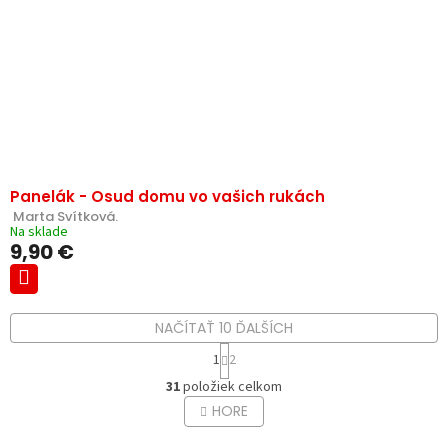
Panelák - Osud domu vo vašich rukách
 Marta Svítková.
Na sklade
9,90 €
NAČÍTAŤ 10 ĎALŠÍCH
S
1
2
t
O
r
31
položiek celkom
v
á
HORE
l
n
á
k