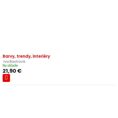
k
r
t
o
o
d
v
u
k
t
o
v
Barvy, trendy, interiéry
 Iva Bastlová.
Na sklade
21,90 €