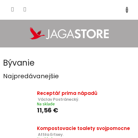
Prejsť
na
NÁKU
obsah
KOŠÍK
Bývanie
Najpredávanejšie
Receptář prima nápadů
 Václav Postránecký.
Na sklade
11,56 €
Kompostovacie toalety svojpomocne
 Attila Ertsey.