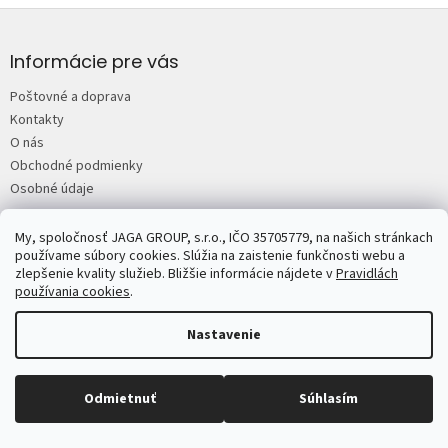
o
d
Z
v
a
á
a
c
n
p
Informácie pre vás
i
i
e
ä
e
Poštovné a doprava
p
t
r
Kontakty
i
v
O nás
e
k
Obchodné podmienky
y
Osobné údaje
v
ý
p
My, spoločnosť JAGA GROUP, s.r.o., IČO 35705779, na našich stránkach
JAGA.sk
Predplatné časopisov JAGA
Mojdom.sk
Urobsisam.sk
i
používame súbory cookies. Slúžia na zaistenie funkčnosti webu a
Zahrada.sk
ASB.sk
s
zlepšenie kvality služieb. Bližšie informácie nájdete v
Pravidlách
u
používania cookies
.
Nastavenie
Copyright 2026
JAGASTORE.sk
. Všetky práva vyhradené.
Upraviť
nastavenie cookies
Odmietnuť
Súhlasím