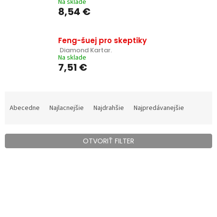
Na sklade
8,54 €
Feng-šuej pro skeptiky
 Diamond Kartar.
Na sklade
7,51 €
R
a
Abecedne
Najlacnejšie
Najdrahšie
Najpredávanejšie
d
e
n
OTVORIŤ FILTER
i
e
V
p
ý
r
p
o
i
d
s
u
p