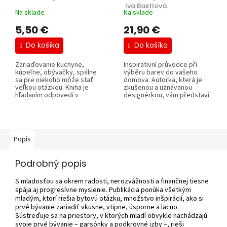
 Iva Bastlová.
Na sklade
Na sklade
5,50 €
21,90 €
Do košíka
Do košíka
Zariaďovanie kuchyne,
Inspirativní průvodce při
kúpeľne, obývačky, spálne
výběru barev do vašeho
sa pre niekoho môže stať
domova. Autorka, která je
veľkou otázkou. Kniha je
zkušenou a uznávanou
hľadaním odpovedí v
designérkou, vám představí
možnostiach a...
jednotlivé...
Popis
Podrobný popis
S mladosťou sa okrem radosti, nerozvážnosti a finančnej tiesne
spája aj progresívne myslenie. Publikácia ponúka všetkým
mladým, ktorí riešia bytovú otázku, množstvo inšpirácií, ako si
prvé bývanie zariadiť vkusne, vtipne, úsporne a lacno.
Sústreďuje sa na priestory, v ktorých mladí obvykle nachádzajú
svoje prvé bývanie – garsónky a podkrovné izby –, rieši