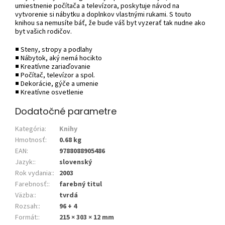
umiestnenie počítača a televízora, poskytuje návod na
vytvorenie si nábytku a doplnkov vlastnými rukami. S touto
knihou sa nemusíte báť, že bude váš byt vyzerať tak nudne ako
byt vašich rodičov.
■ Steny, stropy a podlahy
■ Nábytok, aký nemá hocikto
■ Kreatívne zariaďovanie
■ Počítač, televízor a spol.
■ Dekorácie, gýče a umenie
■ Kreatívne osvetlenie
Dodatočné parametre
Kategória
:
Knihy
Hmotnosť
:
0.68 kg
EAN
:
9788088905486
Jazyk:
:
slovenský
Rok vydania:
:
2003
Farebnosť:
:
farebný titul
Väzba:
:
tvrdá
Rozsah:
:
96 + 4
Formát:
:
215 × 303 × 12 mm