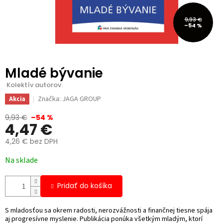
9,93 €
–54 %
Mladé bývanie
 Kolektív autorov.
Značka:
JAGA GROUP
Akcia
9,93 €
–54 %
4,47 €
4,26 € bez DPH
Jednotková
Na sklade
cena:
Pridať do košíka
S mladosťou sa okrem radosti, nerozvážnosti a finančnej tiesne spája
aj progresívne myslenie. Publikácia ponúka všetkým mladým, ktorí