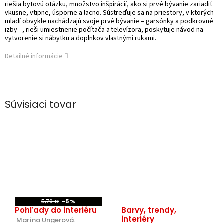
riešia bytovú otázku, množstvo inšpirácií, ako si prvé bývanie zariadiť
vkusne, vtipne, úsporne a lacno. Sústreďuje sa na priestory, v ktorých
mladí obvykle nachádzajú svoje prvé bývanie – garsónky a podkrovné
izby –, rieši umiestnenie počítača a televízora, poskytuje návod na
vytvorenie si nábytku a doplnkov vlastnými rukami.
Detailné informácie
Súvisiaci tovar
5,79 €
–5 %
Pohľady do interiéru
Barvy, trendy,
interiéry
 Marína Ungerová.