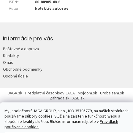
ISBN:
:
80-88905-48-6
Autor:
:
kolektív autorov
Z
á
p
Informácie pre vás
ä
Poštovné a doprava
t
Kontakty
i
O nás
e
Obchodné podmienky
Osobné údaje
JAGA.sk
Predplatné časopisov JAGA
Mojdom.sk
Urobsisam.sk
Zahrada.sk
ASB.sk
My, spoločnosť JAGA GROUP, s.r.o., IČO 35705779, na našich stránkach
používame súbory cookies. Slúžia na zaistenie funkčnosti webu a
zlepšenie kvality služieb. Bližšie informácie nájdete v
Pravidlách
používania cookies
.