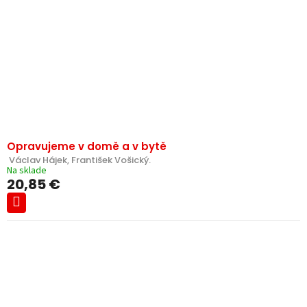
k
r
t
o
o
d
v
u
k
t
o
v
Opravujeme v domě a v bytě
 Václav Hájek, František Vošický.
Na sklade
20,85 €