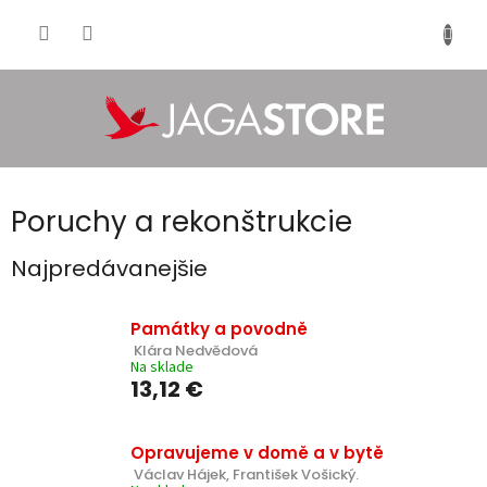
Prejsť
na
NÁKU
obsah
KOŠÍK
Poruchy a rekonštrukcie
Najpredávanejšie
Památky a povodně
 Klára Nedvědová
Na sklade
13,12 €
Opravujeme v domě a v bytě
 Václav Hájek, František Vošický.