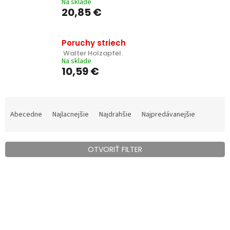
Na sklade
20,85 €
Poruchy striech
 Walter Holzapfel.
Na sklade
10,59 €
R
a
Abecedne
Najlacnejšie
Najdrahšie
Najpredávanejšie
d
e
n
OTVORIŤ FILTER
i
e
V
p
ý
r
p
o
i
d
s
u
p