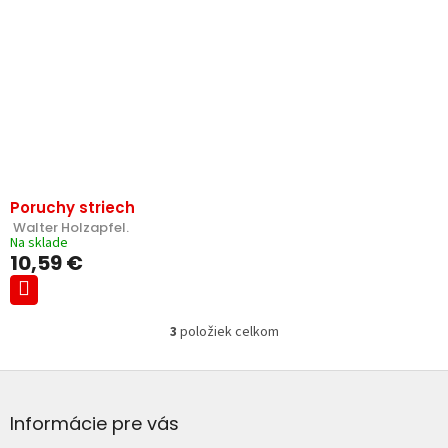
Poruchy striech
 Walter Holzapfel.
Na sklade
10,59 €
3
položiek celkom
O
v
Z
l
á
á
d
p
Informácie pre vás
a
ä