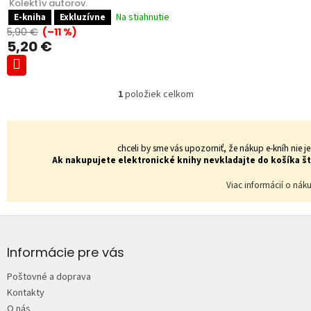
 Kolektív autorov.
Na stiahnutie
E-kniha
Exkluzívne
5,90 €
(–11 %)
5,20 €
1
položiek celkom
O
v
l
á
chceli by sme vás upozorniť, že nákup e-kníh ni
d
Ak nakupujete elektronické knihy nevkladajte do košíka šta
a
c
Viac informácií o nák
i
e
p
Z
r
á
v
p
Informácie pre vás
k
ä
y
Poštovné a doprava
t
v
Kontakty
i
ý
O nás