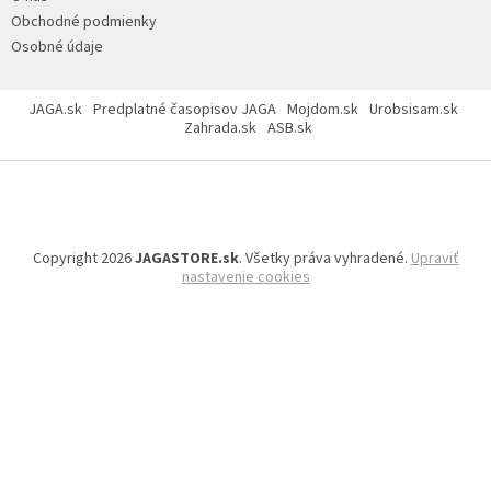
p
e
i
Obchodné podmienky
s
Osobné údaje
u
JAGA.sk
Predplatné časopisov JAGA
Mojdom.sk
Urobsisam.sk
Zahrada.sk
ASB.sk
Copyright 2026
JAGASTORE.sk
. Všetky práva vyhradené.
Upraviť
nastavenie cookies