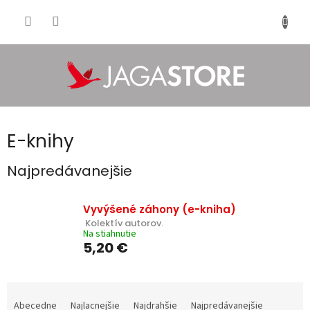
Prejsť
na
NÁKU
obsah
KOŠÍK
E-knihy
Najpredávanejšie
Vyvýšené záhony (e-kniha)
 Kolektív autorov.
Na stiahnutie
5,20 €
R
a
Abecedne
Najlacnejšie
Najdrahšie
Najpredávanejšie