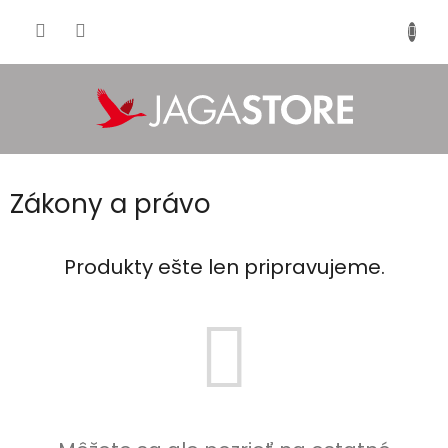
Prejsť
na
NÁKU
obsah
KOŠÍK
Zákony a právo
Produkty ešte len pripravujeme.