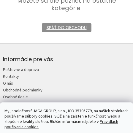
Môžete sa ale pozrieť na ostatné
kategórie.
SPÄŤ DO OBCHODU
Z
á
p
Informácie pre vás
ä
Poštovné a doprava
t
Kontakty
i
O nás
e
Obchodné podmienky
Osobné údaje
My, spoločnosť JAGA GROUP, s.r.o., IČO 35705779, na našich stránkach
JAGA.sk
Predplatné časopisov JAGA
Mojdom.sk
Urobsisam.sk
používame súbory cookies. Slúžia na zaistenie funkčnosti webu a
Zahrada.sk
ASB.sk
zlepšenie kvality služieb. Bližšie informácie nájdete v
Pravidlách
používania cookies
.