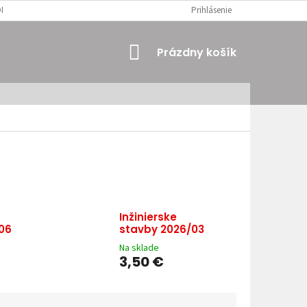
MIENKY
OSOBNÉ ÚDAJE
Prihlásenie
NÁKUPNÝ
Prázdny košík
KOŠÍK
Inžinierske
06
stavby 2026/03
Na sklade
3,50 €