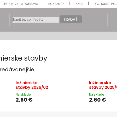
POŠTOVNÉ A DOPRAVA
KONTAKTY
O NÁS
OBCHODNÉ POD
HĽADAŤ
inierske stavby
redávanejšie
Inžinierske
Inžinierske
stavby 2026/02
stavby 2025/
Na sklade
Na sklade
2,60 €
2,60 €