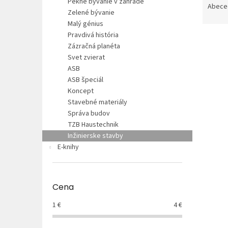
Pekné bývanie v záhrade
a
Abece
Zelené bývanie
d
Malý génius
e
Pravdivá história
V
n
Zázračná planéta
ý
i
Svet zvierat
p
e
ASB
i
p
ASB špeciál
s
r
Koncept
p
o
Stavebné materiály
r
d
Správa budov
o
u
TZB Haustechnik
d
k
Inžinierske stavby
u
t
E-knihy
k
o
t
v
o
v
Cena
1
€
4
€