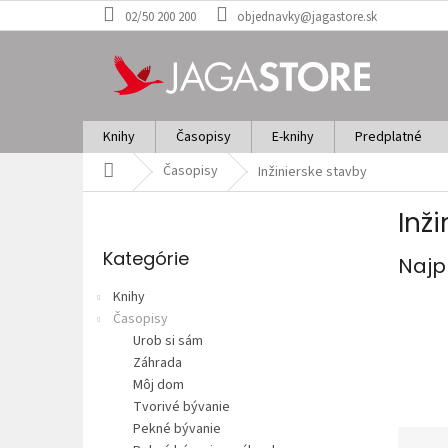
Prejsť
02/50 200 200
objednavky@jagastore.sk
na
obsah
Knihy
Časopisy
E-knihy
Predplatné
Domov
Časopisy
Inžinierske stavby
B
Inž
o
Preskočiť
č
kategórie
Kategórie
Najp
n
ý
Knihy
p
Časopisy
a
Urob si sám
n
Záhrada
e
Môj dom
l
Tvorivé bývanie
Pekné bývanie
R