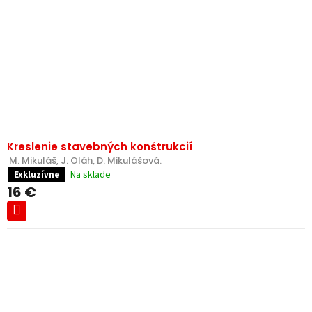
Kreslenie stavebných konštrukcií
 M. Mikuláš, J. Oláh, D. Mikulášová.
Na sklade
Exkluzívne
16 €