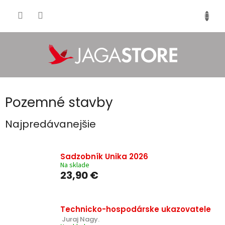
Prejsť
na
NÁKU
obsah
KOŠÍK
Pozemné stavby
Najpredávanejšie
Sadzobník Unika 2026
Na sklade
23,90 €
Technicko-hospodárske ukazovatele
 Juraj Nagy.