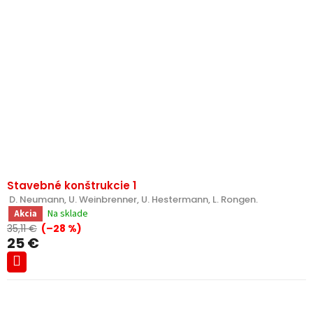
Stavebné konštrukcie 1
 D. Neumann, U. Weinbrenner, U. Hestermann, L. Rongen.
Na sklade
Akcia
35,11 €
(–28 %)
25 €