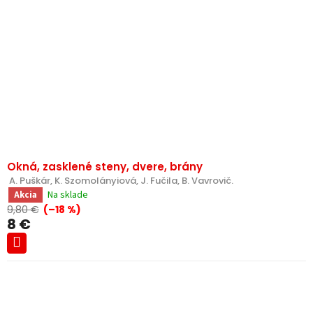
Okná, zasklené steny, dvere, brány
 A. Puškár, K. Szomolányiová, J. Fučila, B. Vavrovič.
Na sklade
Akcia
9,80 €
(–18 %)
8 €