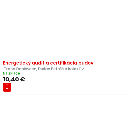
k
r
t
o
o
d
v
u
k
t
o
v
Energetický audit a certifikácia budov
 Trond Dahlsveen, Dušan Petráš a kolektív.
Na sklade
10,40 €