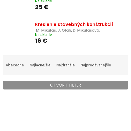
Na sklade
25 €
Kreslenie stavebných konštrukcií
 M. Mikuláš, J. Oláh, D. Mikulášová.
Na sklade
16 €
R
a
Abecedne
Najlacnejšie
Najdrahšie
Najpredávanejšie
d
e
n
OTVORIŤ FILTER
i
e
V
p
ý
r
p
o
i
d
s
u
p