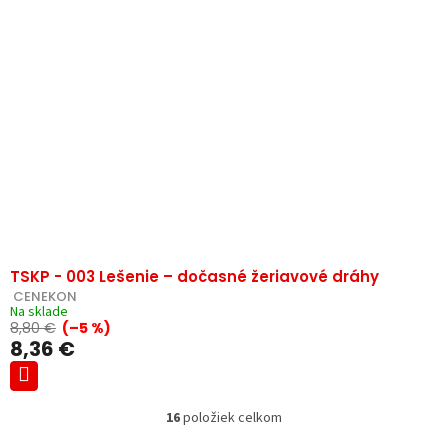
TSKP - 003 Lešenie – dočasné žeriavové dráhy
 CENEKON
Na sklade
8,80 €
(–5 %)
8,36 €
16
položiek celkom
O
v