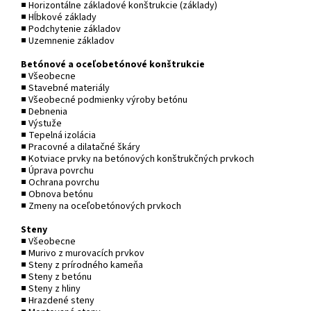
■ Horizontálne základové konštrukcie (základy)
■ Hĺbkové základy
■ Podchytenie základov
■ Uzemnenie základov
Betónové a oceľobetónové konštrukcie
■ Všeobecne
■ Stavebné materiály
■ Všeobecné podmienky výroby betónu
■ Debnenia
■ Výstuže
■ Tepelná izolácia
■ Pracovné a dilatačné škáry
■ Kotviace prvky na betónových konštrukčných prvkoch
■ Úprava povrchu
■ Ochrana povrchu
■ Obnova betónu
■ Zmeny na oceľobetónových prvkoch
Steny
■ Všeobecne
■ Murivo z murovacích prvkov
■ Steny z prírodného kameňa
■ Steny z betónu
■ Steny z hliny
■ Hrazdené steny