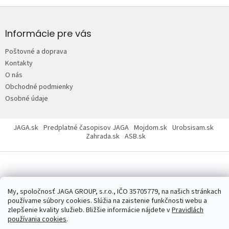
Z
á
p
Informácie pre vás
ä
Poštovné a doprava
t
Kontakty
i
O nás
e
Obchodné podmienky
Osobné údaje
JAGA.sk
Predplatné časopisov JAGA
Mojdom.sk
Urobsisam.sk
Zahrada.sk
ASB.sk
My, spoločnosť JAGA GROUP, s.r.o., IČO 35705779, na našich stránkach
Copyright 2026
JAGASTORE.sk
. Všetky práva vyhradené.
Upraviť
používame súbory cookies. Slúžia na zaistenie funkčnosti webu a
nastavenie cookies
zlepšenie kvality služieb. Bližšie informácie nájdete v
Pravidlách
používania cookies
.