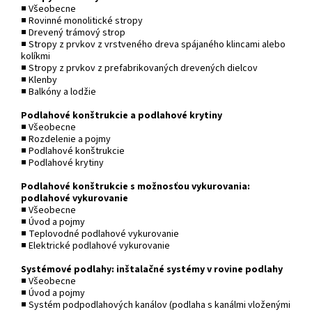
■ Všeobecne
■ Rovinné monolitické stropy
■ Drevený trámový strop
■ Stropy z prvkov z vrstveného dreva spájaného klincami alebo
kolíkmi
■ Stropy z prvkov z prefabrikovaných drevených dielcov
■ Klenby
■ Balkóny a lodžie
Podlahové konštrukcie a podlahové krytiny
■ Všeobecne
■ Rozdelenie a pojmy
■ Podlahové konštrukcie
■ Podlahové krytiny
Podlahové konštrukcie s možnosťou vykurovania:
podlahové vykurovanie
■ Všeobecne
■ Úvod a pojmy
■ Teplovodné podlahové vykurovanie
■ Elektrické podlahové vykurovanie
Systémové podlahy: inštalačné systémy v rovine podlahy
■ Všeobecne
■ Úvod a pojmy
■ Systém podpodlahových kanálov (podlaha s kanálmi vloženými