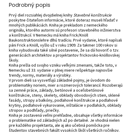
Podrobný popis
Prvý diel rozsiahlej dvojdielnej knihy
Stavebné konštrukcie
poskytne čitateľom informácie, ktoré doteraz museli hľadať v
mnohých publikáciách. Kniha je prekladom z nemeckého
originálu, ktorého autormi sú profesori stavebného inžinierstva
a konštrukcií.
V Nemecku má kniha Frick/Knöll
Baukonstruktionslehre dlhú tradíciu. Prvé vydanie, ktoré napísali
páni Frick a Knöll, vyšlo už v roku 1909. Za takmer 100 rokov si
kniha vybudovala také silné postavenie, že sa dá hovoriť o tzv.
generáciách architektov a projektantov frickovsko-knöllovskej
školy.
Kniha prešla od svojho vzniku veľkými zmenami, takže toto, v
Nemecku už 33. vydanie v plnej miere rešpektuje najnovšie
trendy, normy, materiály a výrobky.
V prvom dieli sa vysvetľujú základné pojmy, je úvodom do
problematiky noriem, mier a rozmerových tolerancií. Rozoberajú
sa zemné práce, základy, betónové a oceľobetónové
konštrukcie, steny, skelety, obklady obvodových stien, sklené
fasády, stropy a balkóny, podlahové konštrukcie a podlahové
krytiny, podlahové vykurovanie, inštalácie v podlahách, obklady
stropov a podhľady, priečky.
Kniha je zostavená veľmi prehľadne, obsahuje všetky informácie
o problematike od základných až po detailné. Je vhodná nielen
pre každého projektanta, ale aj ako učebná pomôcka pre
študentov stavebných fakúlt vysokých škôl všetkých ročníkov.