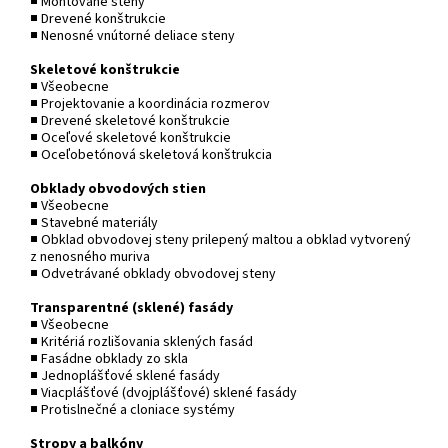
■ Montované steny
■ Drevené konštrukcie
■ Nenosné vnútorné deliace steny
Skeletové konštrukcie
■ Všeobecne
■ Projektovanie a koordinácia rozmerov
■ Drevené skeletové konštrukcie
■ Oceľové skeletové konštrukcie
■ Oceľobetónová skeletová konštrukcia
Obklady obvodových stien
■ Všeobecne
■ Stavebné materiály
■ Obklad obvodovej steny prilepený maltou a obklad vytvorený
z nenosného muriva
■ Odvetrávané obklady obvodovej steny
Transparentné (sklené) fasády
■ Všeobecne
■ Kritériá rozlišovania sklených fasád
■ Fasádne obklady zo skla
■ Jednoplášťové sklené fasády
■ Viacplášťové (dvojplášťové) sklené fasády
■ Protislnečné a cloniace systémy
Stropy a balkóny