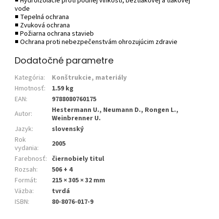
■ Hydroizolácie proti pôdnej vlhkosti, beztlakovej a tlakovej
vode
■ Tepelná ochrana
■ Zvuková ochrana
■ Požiarna ochrana stavieb
■ Ochrana proti nebezpečenstvám ohrozujúcim zdravie
Dodatočné parametre
Kategória
:
Konštrukcie, materiály
Hmotnosť
:
1.59 kg
EAN
:
9788080760175
Hestermann U., Neumann D., Rongen L.,
Autor
:
Weinbrenner U.
Jazyk
:
slovenský
Rok
2005
vydania
:
Farebnosť
:
čiernobiely titul
Rozsah
:
506 + 4
Formát
:
215 × 305 × 32 mm
Väzba
:
tvrdá
ISBN
:
80-8076-017-9