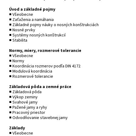
Úvod a základné pojmy
■ Všeobecne
■ Zaťaženia a namáhania
■ Základné pojmy náuky o nosných konštrukciách
■ Nosné prvky
■ Systémy nosných konštrukcií
■ Stabilita
Normy, miery, rozmerové tolerancie
■ Všeobecne
■ Normy
■ Koordinácia rozmerov podľa DIN 4172
■ Modulová koordinácia
■ Rozmerové tolerancie
Základová pôda a zemné práce
■ Základová pôda
■ Výkop zeminy
■ Svahové jamy
■ Pažené jamy a ryhy
■ Pracovný priestor
■ Odvodňovanie stavebnej jamy
Základy
■ Všeobecne