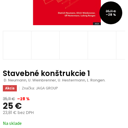
35,11 €
–28 %
Stavebné konštrukcie 1
 D. Neumann, U. Weinbrenner, U. Hestermann, L. Rongen.
Značka:
JAGA GROUP
Akcia
35,11 €
–28 %
25 €
23,81 € bez DPH
Jednotková
Na sklade
cena: