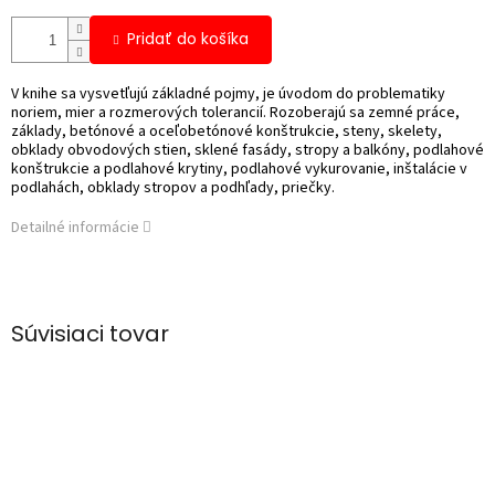
Pridať do košíka
V knihe sa vysvetľujú základné pojmy, je úvodom do problematiky
noriem, mier a rozmerových tolerancií. Rozoberajú sa zemné práce,
základy, betónové a oceľobetónové konštrukcie, steny, skelety,
obklady obvodových stien, sklené fasády, stropy a balkóny, podlahové
konštrukcie a podlahové krytiny, podlahové vykurovanie, inštalácie v
podlahách, obklady stropov a podhľady, priečky.
Detailné informácie
Súvisiaci tovar