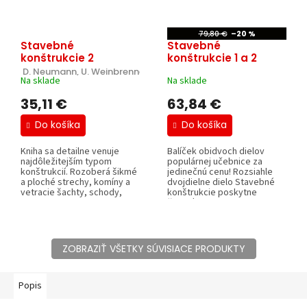
79,80 €
–20 %
Stavebné
Stavebné
konštrukcie 2
konštrukcie 1 a 2
 D. Neumann, U. Weinbrenner, U. Hestermann, L. Rongen.
Na sklade
Na sklade
35,11 €
63,84 €
Do košíka
Do košíka
Kniha sa detailne venuje
Balíček obidvoch dielov
najdôležitejším typom
populárnej učebnice za
konštrukcií. Rozoberá šikmé
jedinečnú cenu! Rozsiahle
a ploché strechy, komíny a
dvojdielne dielo Stavebné
vetracie šachty, schody,
konštrukcie poskytne
rampy,...
čitateľom...
ZOBRAZIŤ VŠETKY SÚVISIACE PRODUKTY
Popis