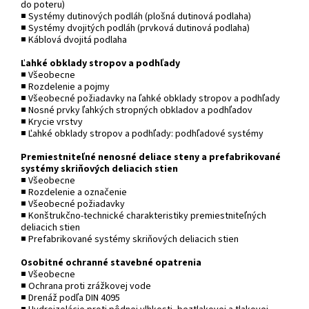
do poteru)
■ Systémy dutinových podláh (plošná dutinová podlaha)
■ Systémy dvojitých podláh (prvková dutinová podlaha)
■ Káblová dvojitá podlaha
Ľahké obklady stropov a podhľady
■ Všeobecne
■ Rozdelenie a pojmy
■ Všeobecné požiadavky na ľahké obklady stropov a podhľady
■ Nosné prvky ľahkých stropných obkladov a podhľadov
■ Krycie vrstvy
■ Ľahké obklady stropov a podhľady: podhľadové systémy
Premiestniteľné nenosné deliace steny a prefabrikované
systémy skriňových deliacich stien
■ Všeobecne
■ Rozdelenie a označenie
■ Všeobecné požiadavky
■ Konštrukčno-technické charakteristiky premiestniteľných
deliacich stien
■ Prefabrikované systémy skriňových deliacich stien
Osobitné ochranné stavebné opatrenia
■ Všeobecne
■ Ochrana proti zrážkovej vode
■ Drenáž podľa DIN 4095