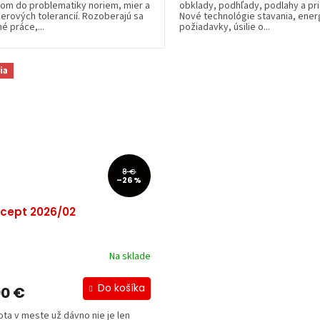
om do problematiky noriem, mier a
obklady, podhľady, podlahy a pr
erových tolerancií. Rozoberajú sa
Nové technológie stavania, ener
é práce,...
požiadavky, úsilie o...
ia
8 €
–26 %
cept 2026/02
Na sklade
Do košíka
90 €
ota v meste už dávno nie je len