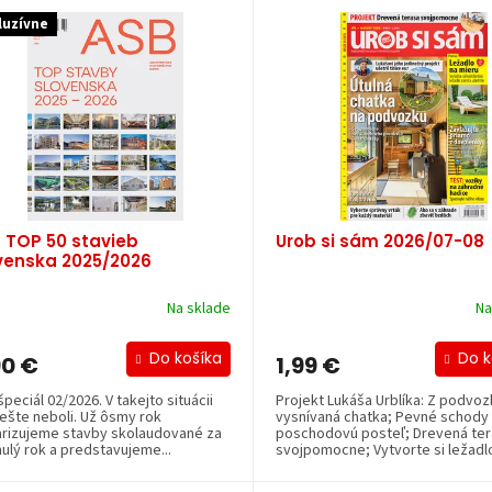
luzívne
 TOP 50 stavieb
Urob si sám 2026/07-08
venska 2025/2026
Na sklade
Na
Do košíka
Do k
90 €
1,99 €
peciál 02/2026. V takejto situácii
Projekt Lukáša Urblíka: Z podvoz
ešte neboli. Už ôsmy rok
vysnívaná chatka; Pevné schody
rizujeme stavby skolaudované za
poschodovú posteľ; Drevená te
ulý rok a predstavujeme...
svojpomocne; Vytvorte si ležadlo