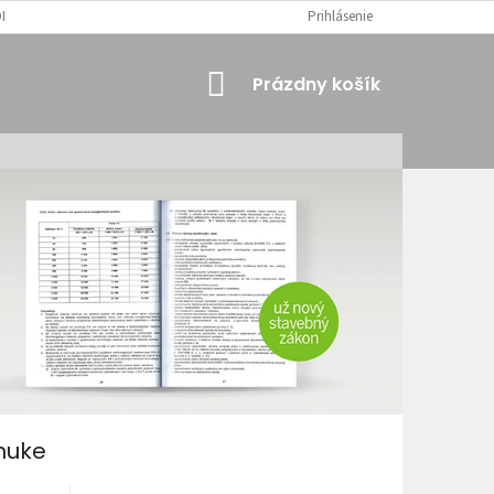
MIENKY
OSOBNÉ ÚDAJE
Prihlásenie
NÁKUPNÝ
Prázdny košík
KOŠÍK
nuke