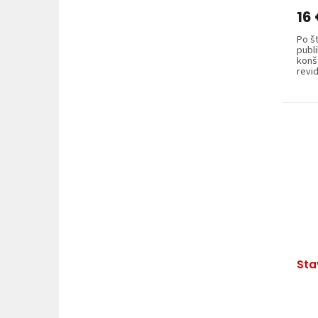
16
Po š
publ
konšt
revi
Sta