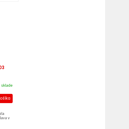
03
 sklade
ošíka
zla
lava v