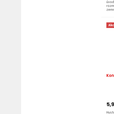
úvod
rozm
zemn
Akc
Kon
5,
Hust