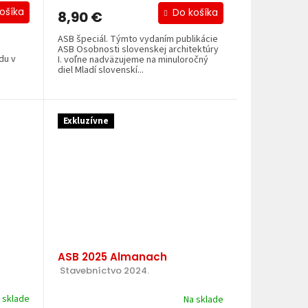
ošíka
Do košíka
8,90 €
ASB špeciál. Týmto vydaním publikácie
ASB Osobnosti slovenskej architektúry
du v
I. voľne nadväzujeme na minuloročný
diel Mladí slovenskí...
Exkluzívne
ASB 2025 Almanach
 Stavebníctvo 2024.
 sklade
Na sklade