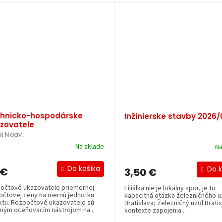
hnicko-hospodárske
Inžinierske stavby 2026/
zovatele
aj Nagy.
Na sklade
Na
Do košíka
Do k
 €
3,50 €
očtové ukazovatele priemernej
Filiálka nie je lokálny spor, je to
očtovej ceny na mernú jednotku
kapacitná otázka železničného u
ktu. Rozpočtové ukazovatele sú
Bratislava; Železničný uzol Bratis
ným oceňovacím nástrojom na...
kontexte zapojenia...