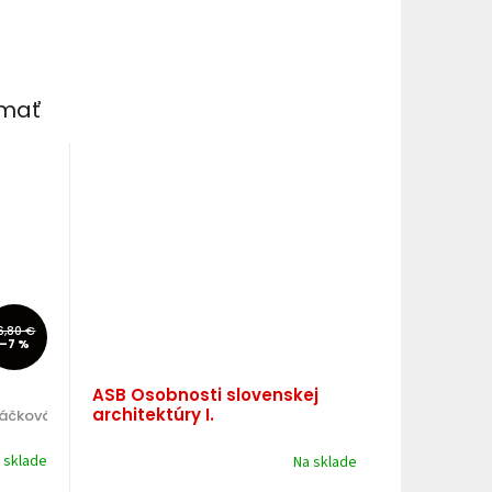
ímať
6,80 €
–7 %
ASB Osobnosti slovenskej
architektúry I.
ráčková.
 sklade
Na sklade