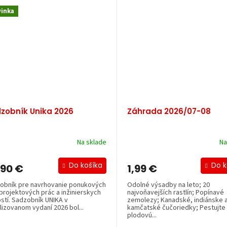
inka
zobník Unika 2026
Záhrada 2026/07-08
Na sklade
Na
Do košíka
Do k
,90 €
1,99 €
obník pre navrhovanie ponukových
Odolné výsadby na leto; 20
 projektových prác a inžinierskych
najvoňavejších rastlín; Popínavé
ostí. Sadzobník UNIKA v
zemolezy; Kanadské, indiánske 
lizovanom vydaní 2026 bol...
kamčatské čučoriedky; Pestujte
plodovú...