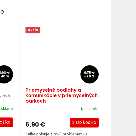
ie
Akcia
0,93 €
9,75 €
–40 %
–29 %
Priemyselné podlahy a
komunikácie v priemyselných
yiová.
parkoch
 Josef Doležal, Pavel Svoboda.
 sklade
Na sklade
ošíka
Do košíka
6,90 €
Kniha opisuje širokú problematiku