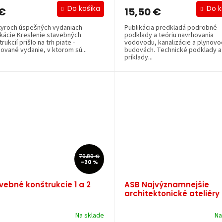
Do košíka
Do k
 €
15,50 €
tyroch úspešných vydaniach
Publikácia predkladá podrobné
ikácie Kreslenie stavebných
podklady a teóriu navrhovania
rukcií prišlo na trh piate -
vodovodu, kanalizácie a plynovo
dované vydanie, v ktorom sú...
budovách. Technické podklady a
príklady...
79,80 €
–20 %
vebné konštrukcie 1 a 2
ASB Najvýznamnejšie
architektonické ateliéry
Na sklade
Na