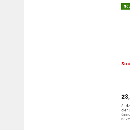
Nov
Sad
23
Sadz
cien
činn
nove