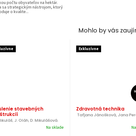
kou počtu obyvateľov na hektár.
a sa strategickým nástrojom, ktorý
duje o kvalite...
Mohlo by vás zauj
luzívne
Exkluzívne
1
slenie stavebných
Zdravotná technika
štrukcií
 Taťjana Jánošková, Jana Pe
Mikuláš, J. Oláh, D. Mikulášová.
Na sklade
Na