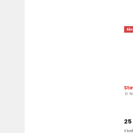
Akc
Sta
 D. 
25
V kni