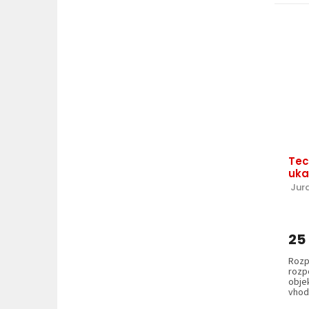
Tec
uka
 Jur
25
Rozp
rozp
obje
vhod