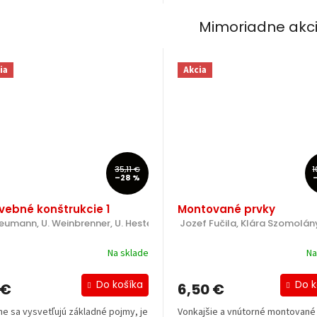
Mimoriadne akc
ia
Akcia
35,11 €
1
–28 %
vebné konštrukcie 1
Montované prvky
Neumann, U. Weinbrenner, U. Hestermann, L. Rongen.
 Jozef Fučila, Klára Szomolán
Na sklade
Na
Do košíka
Do k
 €
6,50 €
he sa vysvetľujú základné pojmy, je
Vonkajšie a vnútorné montované