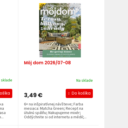
Môj dom 2026/07-08
 sklade
Na sklade
ošíka
Do košíka
3,49 €
ka
6× na inšpiratívnej návšteve; Farba
 na
mesiaca: Matcha Green; Recept na
rasa
útulnú spálňu; Nakupujeme mixér;
...
Oddýchnite si od internetu a médií;...