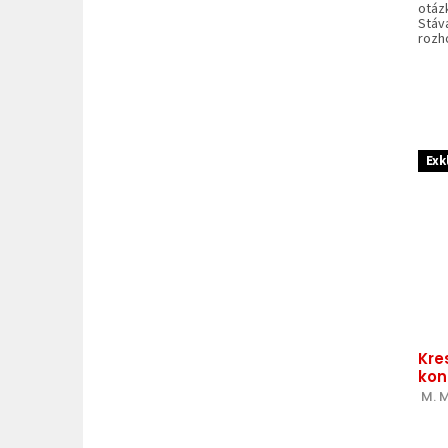
otáz
Stáv
rozho
Exk
Kre
kon
 M. 