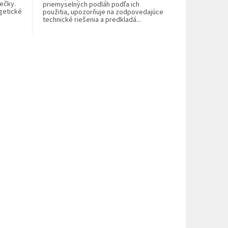
iečky.
priemyselných podláh podľa ich
getické
použitia, upozorňuje na zodpovedajúce
technické riešenia a predkladá...