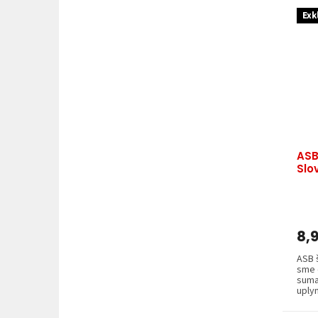
Exk
ASB
Slo
8,
ASB š
sme 
suma
uplyn