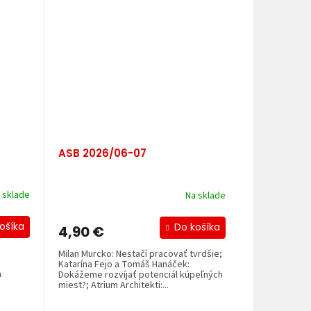
ASB 2026/06-07
 sklade
Na sklade
ošíka
Do košíka
4,90 €
Milan Murcko: Nestačí pracovať tvrdšie;
Katarína Fejo a Tomáš Hanáček:
a
Dokážeme rozvíjať potenciál kúpeľných
miest?; Atrium Architekti:...