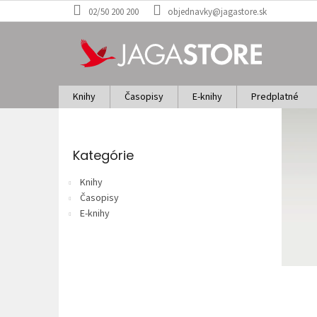
Prejsť
02/50 200 200
objednavky@jagastore.sk
na
obsah
Knihy
Časopisy
E-knihy
Predplatné
B
o
Preskočiť
č
kategórie
Kategórie
n
ý
Knihy
p
Časopisy
a
E-knihy
n
e
l