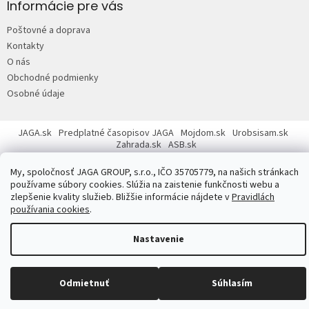
p
Informácie pre vás
ä
Poštovné a doprava
t
Kontakty
i
O nás
e
Obchodné podmienky
Osobné údaje
JAGA.sk
Predplatné časopisov JAGA
Mojdom.sk
Urobsisam.sk
Zahrada.sk
ASB.sk
My, spoločnosť JAGA GROUP, s.r.o., IČO 35705779, na našich stránkach
používame súbory cookies. Slúžia na zaistenie funkčnosti webu a
zlepšenie kvality služieb. Bližšie informácie nájdete v
Pravidlách
používania cookies
.
Copyright 2026
JAGASTORE.sk
. Všetky práva vyhradené.
Upraviť
nastavenie cookies
Nastavenie
Odmietnuť
Súhlasím