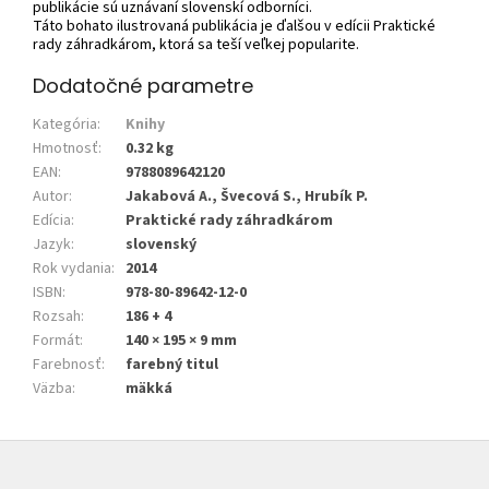
publikácie sú uznávaní slovenskí odborníci.
Táto bohato ilustrovaná publikácia je ďalšou v edícii Praktické
rady záhradkárom, ktorá sa teší veľkej popularite.
Dodatočné parametre
Kategória
:
Knihy
Hmotnosť
:
0.32 kg
EAN
:
9788089642120
Autor
:
Jakabová A., Švecová S., Hrubík P.
Edícia
:
Praktické rady záhradkárom
Jazyk
:
slovenský
Rok vydania
:
2014
ISBN
:
978-80-89642-12-0
Rozsah
:
186 + 4
Formát
:
140 × 195 × 9 mm
Farebnosť
:
farebný titul
Väzba
:
mäkká
Z
á