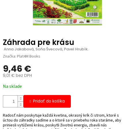
Záhrada pre krásu
 Anna Jakabová, Soňa Švecová, Pavel Hrubík.
Značka:
Plat4M Books
9,46 €
9,01 € bez DPH
Jednotková
Na sklade
cena:
Pridať do košíka
Radosť nám poskytuje každá kvetina, okrasný krík či strom, ktoré s
úctou do záhradky sadíme a o ktoré sa v priebehu roka staráme, aby
priniesli vytúženú krásu, poskytli životnú energiu, zbavili nás