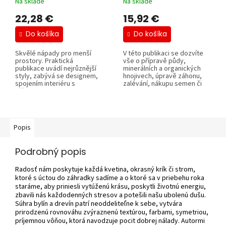
Na sklade
Na sklade
22,28 €
15,92 €
Do košíka
Do košíka
Skvělé nápady pro menší
V této publikaci se dozvíte
prostory. Praktická
vše o přípravě půdy,
publikace uvádí nejrůznější
minerálních a organických
styly, zabývá se designem,
hnojivech, úpravě záhonu,
spojením interiéru s
zalévání, nákupu semen či
přírodou,...
sadby a o...
Popis
Podrobný popis
Radosť nám poskytuje každá kvetina, okrasný krík či strom,
ktoré s úctou do záhradky sadíme a o ktoré sa v priebehu roka
staráme, aby priniesli vytúženú krásu, poskytli životnú energiu,
zbavili nás každodenných stresov a potešili našu ubolenú dušu.
Súhra bylín a drevín patrí neoddeliteľne k sebe, vytvára
prirodzenú rovnováhu zvýraznenú textúrou, farbami, symetriou,
príjemnou vôňou, ktorá navodzuje pocit dobrej nálady. Autormi