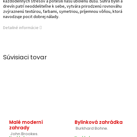
každodenných stresov a potešili našu ubolenú dušu. Súhra bylín a
drevín patrí neoddeliteľne k sebe, vytvára prirodzenú rovnováhu
zvýraznenú textúrou, farbami, symetriou, príjemnou vôňou, ktorá
navodzuje pocit dobrej nálady.
Detailné informácie
Súvisiaci tovar
Malé moderní
Bylinková zahrádka
zahrady
 Burkhard Bohne.
 John Brookes.