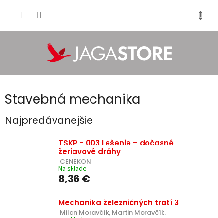
Prejsť
na
NÁKU
obsah
KOŠÍK
Stavebná mechanika
Najpredávanejšie
TSKP - 003 Lešenie – dočasné
žeriavové dráhy
 CENEKON
Na sklade
8,36 €
Mechanika železničných tratí 3
 Milan Moravčík, Martin Moravčík.