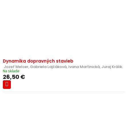
k
r
t
o
o
d
v
u
k
t
o
v
Dynamika dopravných stavieb
 Jozef Melcer, Gabriela Lajčáková, Ivana Martinická, Juraj Králik.
Na sklade
26,50 €