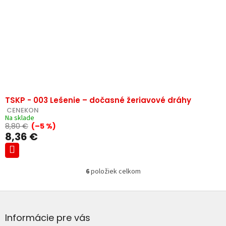
TSKP - 003 Lešenie – dočasné žeriavové dráhy
 CENEKON
Na sklade
8,80 €
(–5 %)
8,36 €
6
položiek celkom
O
v
Z
l
á
á
d
p
Informácie pre vás
a