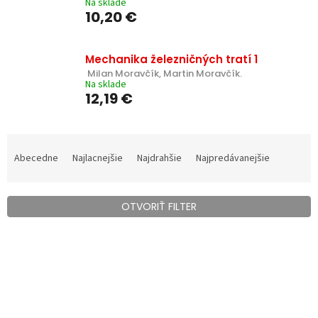
Na sklade
10,20 €
Mechanika železničných tratí 1
 Milan Moravčík, Martin Moravčík.
Na sklade
12,19 €
R
a
Abecedne
Najlacnejšie
Najdrahšie
Najpredávanejšie
d
e
n
OTVORIŤ FILTER
i
e
V
p
ý
r
p
o
i
d
s
u
p