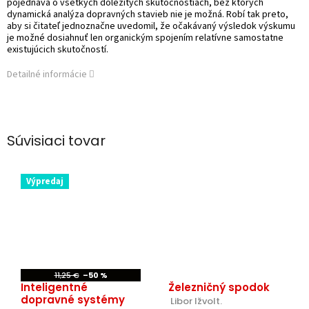
pojednáva o všetkých dôležitých skutočnostiach, bez ktorých
dynamická analýza dopravných stavieb nie je možná. Robí tak preto,
aby si čitateľ jednoznačne uvedomil, že očakávaný výsledok výskumu
je možné dosiahnuť len organickým spojením relatívne samostatne
existujúcich skutočností.
Detailné informácie
Súvisiaci tovar
Výpredaj
11,25 €
–50 %
Inteligentné
Železničný spodok
dopravné systémy
 Libor Ižvolt.