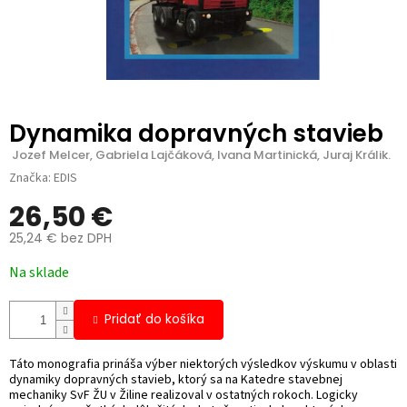
Dynamika dopravných stavieb
 Jozef Melcer, Gabriela Lajčáková, Ivana Martinická, Juraj Králik.
Značka:
EDIS
26,50 €
25,24 € bez DPH
Jednotková
Na sklade
cena:
Pridať do košíka
Táto monografia prináša výber niektorých výsledkov výskumu v oblasti
dynamiky dopravných stavieb, ktorý sa na Katedre stavebnej
mechaniky SvF ŽU v Žiline realizoval v ostatných rokoch. Logicky