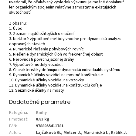
uvedomil, že očakávaný výsledok výskumu je možné dosiahnuť
len organickým spojením relatívne samostatne existujúcich
skutočností.
Z obsahu:
1. Úvod
2. Zoznam najdôležitejších označení
3. Niektoré výpočtové metódy vhodné pre dynamickú analýzu
dopravných stavieb
4. Numerické riešenie pohybových rovníc
5. Riešenie dynamických úloh vo frekvenčnej oblasti
6. Nerovnosti povrchu jazdnej dráhy
7. Výpočtové modely vozidiel
8. Charakteristiky definujúce dynamickú individualitu systému
9. Dynamické účinky vozidiel na mostné konštrukcie
10. Dynamické účinky vozidiel na vozovky
11. Dynamické účinky vozidiel na konštrukciu koľaje
12. Seizmické účinky na mosty
Dodatočné parametre
Kategória
:
Knihy
Hmotnosť
:
0.83 kg
EAN
:
9788055411781
Autor:
:
Lajčáková G., Melcer J., Martinická I., Králik J.