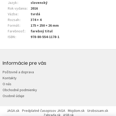
Jazyk:
:
slovenský
Rok vydania:
:
2016
Väzba:
:
tvrdá
Rozsah:
:
374 + 4
Formát:
:
175 × 250 × 26 mm
Farebnosť:
:
farebný titul
ISBN:
:
978-80-554-1178-1
Z
á
p
Informácie pre vás
ä
Poštovné a doprava
t
Kontakty
i
O nás
e
Obchodné podmienky
Osobné údaje
JAGA.sk
Predplatné časopisov JAGA
Mojdom.sk
Urobsisam.sk
Zahrada.sk
ASB.sk