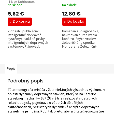
 Tibor Schlosser.
Na sklade
Na sklade
5,62 €
12,80 €
Do košíka
Do košíka
Z obsahu publikácie:
Namáhanie, diagnostika,
Inteligentné dopravné
navrhovanie, realizácia
systémy; Funkčné prvky
konštrukčných vrstiev
inteligentných dopravných
železničného spodku.
systémov; Plánovací,
Monografia Železničný
rozhodovací proces a...
spodok je prvou knižnou...
Popis
Podrobný popis
Táto monografia prináša výber niektorých výsledkov výskumu v
oblasti dynamiky dopravných stavieb, ktorý sa na Katedre
stavebnej mechaniky SvF ŽU v Žiline realizoval v ostatných
rokoch. Logicky pojednáva o všetkých dôležitých
skutočnostiach, bez ktorých dynamická analýza dopravných
stavieb nie je možná. Robí tak preto, aby si čitateľ jednoznačne