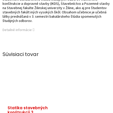
konštrukcie a dopravné stavby (IKDS), Stavebníctvo a Pozemné stavby
na Stavebnej fakulte Žilinskej univerzity v Žiline, ako aj pre študentov
stavebných fakúlt iných vysokých škôl.
Obsahom učebnice je učebná
látky prednášaná v 3. semestri bakalárskeho štúdia spomenutých
študijných odborov.
Detailné informácie
Súvisiaci tovar
Statika stavebných
konštrukcií 3