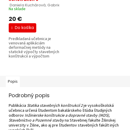
 Daniela Kuchárová, Gabriela Lajčáková, Jozef Melcer.
Na sklade
20 €
Do košíka
Predkladaná učebnica je
venovaná aplikáciám
deformačnej metódy na
statické výpočty stavebných
konštrukcií a výpočtom
niektorých typov...
Popis
Podrobný popis
Publikácia
Statika stavebných konštrukcií 2
je vysokoškolská
učebnica určená študentom bakalárskeho štúdia študijných
odborov
Inžinierske konštrukcie a dopravné stavby (IKDS),
Stavebníctvo a Pozemné stavby
na Stavebnej fakulte Žilinskej
univerzity v Žiline, ako aj pre študentov stavebných fakúlt iných