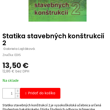
Statika stavebných konštrukcií
2
 Gabriela Lajčáková.
Značka:
EDIS
13,50 €
12,86 € bez DPH
Jednotková
Na sklade
cena:
Pridať do košíka
Statika stavebných konštrukcií 2 je vysokoškolská učebnica určená
študentom bakalárskeho štúdia študijných odborov Inžinierske