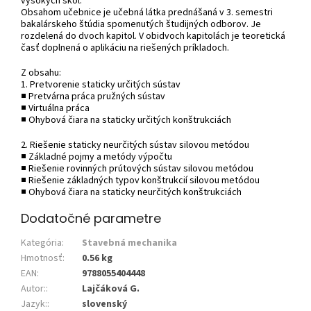
vysokých škôl.
Obsahom učebnice je učebná látka prednášaná v 3. semestri
bakalárskeho štúdia spomenutých študijných odborov. Je
rozdelená do dvoch kapitol. V obidvoch kapitolách je teoretická
časť doplnená o aplikáciu na riešených príkladoch.
Z obsahu:
1. Pretvorenie staticky určitých sústav
■ Pretvárna práca pružných sústav
■ Virtuálna práca
■ Ohybová čiara na staticky určitých konštrukciách
2. Riešenie staticky neurčitých sústav silovou metódou
■ Základné pojmy a metódy výpočtu
■ Riešenie rovinných prútových sústav silovou metódou
■ Riešenie základných typov konštrukcií silovou metódou
■ Ohybová čiara na staticky neurčitých konštrukciách
Dodatočné parametre
Kategória
:
Stavebná mechanika
Hmotnosť
:
0.56 kg
EAN
:
9788055404448
Autor:
:
Lajčáková G.
Jazyk:
:
slovenský