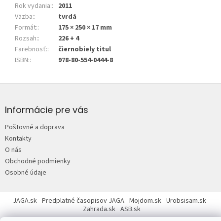
Rok vydania:
:
2011
Väzba:
:
tvrdá
Formát:
:
175 × 250 × 17 mm
Rozsah:
:
226 + 4
Farebnosť:
:
čiernobiely titul
ISBN:
:
978-80-554-0444-8
Z
á
p
Informácie pre vás
ä
Poštovné a doprava
t
Kontakty
i
O nás
e
Obchodné podmienky
Osobné údaje
JAGA.sk
Predplatné časopisov JAGA
Mojdom.sk
Urobsisam.sk
Zahrada.sk
ASB.sk