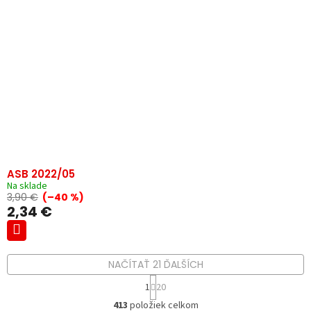
ASB 2022/05
Na sklade
3,90 €
(–40 %)
2,34 €
NAČÍTAŤ 21 ĎALŠÍCH
S
1
20
t
O
r
413
položiek celkom