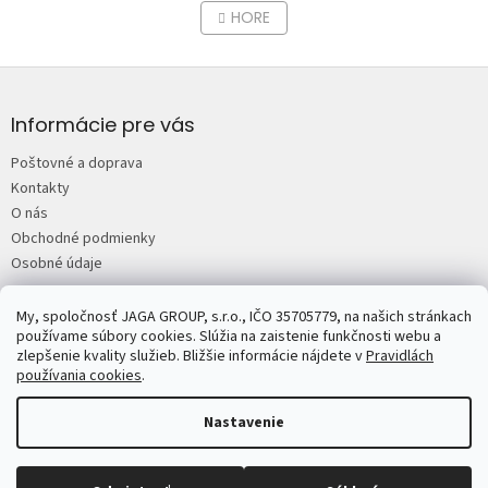
v
á
HORE
l
n
á
k
o
d
Z
v
a
á
a
c
n
p
Informácie pre vás
i
i
e
ä
e
Poštovné a doprava
p
t
r
Kontakty
i
v
O nás
e
k
Obchodné podmienky
y
Osobné údaje
v
ý
p
My, spoločnosť JAGA GROUP, s.r.o., IČO 35705779, na našich stránkach
JAGA.sk
Predplatné časopisov JAGA
Mojdom.sk
Urobsisam.sk
i
používame súbory cookies. Slúžia na zaistenie funkčnosti webu a
Zahrada.sk
ASB.sk
s
zlepšenie kvality služieb. Bližšie informácie nájdete v
Pravidlách
u
používania cookies
.
Nastavenie
Copyright 2026
JAGASTORE.sk
. Všetky práva vyhradené.
Upraviť