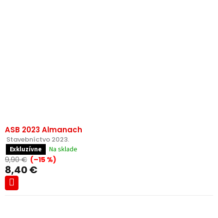
ASB 2023 Almanach
 Stavebníctvo 2023.
Na sklade
Exkluzívne
9,90 €
(–15 %)
8,40 €