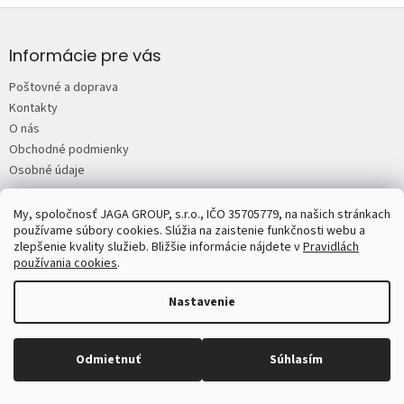
o
d
Z
v
a
á
a
c
n
p
Informácie pre vás
i
i
e
ä
e
Poštovné a doprava
p
t
r
Kontakty
i
v
O nás
e
k
Obchodné podmienky
y
Osobné údaje
v
ý
p
My, spoločnosť JAGA GROUP, s.r.o., IČO 35705779, na našich stránkach
JAGA.sk
Predplatné časopisov JAGA
Mojdom.sk
Urobsisam.sk
i
používame súbory cookies. Slúžia na zaistenie funkčnosti webu a
Zahrada.sk
ASB.sk
s
zlepšenie kvality služieb. Bližšie informácie nájdete v
Pravidlách
u
používania cookies
.
Nastavenie
Copyright 2026
JAGASTORE.sk
. Všetky práva vyhradené.
Upraviť
Odmietnuť
Súhlasím
nastavenie cookies