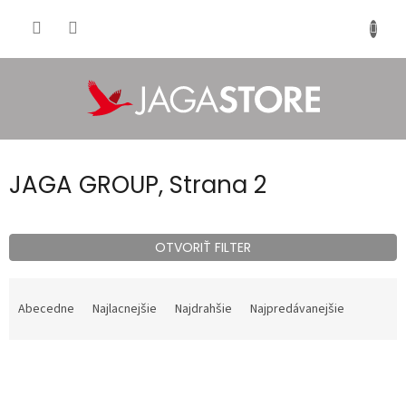
Prejsť
na
NÁKU
obsah
KOŠÍK
JAGA GROUP
, Strana 2
OTVORIŤ FILTER
R
a
Abecedne
Najlacnejšie
Najdrahšie
Najpredávanejšie
d
e
V
n
ý
i