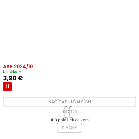
ASB 2024/10
Na sklade
3,90 €
NAČÍTAŤ 21 ĎALŠÍCH
S
1
2
20
t
O
r
413
položiek celkom
v
á
HORE
l
n
á
k