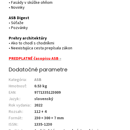
• Fasády v skúške ohňom
• Novinky
ASB Digest
• Súťaže
• Pozvánky
Prehry architektúry
• Ako to chodí s chodníkmi
• Neexistujúca cesta prepísala zákon
PREDPLATNÉ časopisu ASB
»
Dodatočné parametre
Kategória
:
ASB
Hmotnosť
:
0.53 kg
EAN
:
9771335123009
Jazyk:
:
slovenský
Rok vydania:
:
2022
Rozsah:
:
112 + 4
Formát:
:
230 × 300 × 7 mm
ISSN:
:
1335-1230