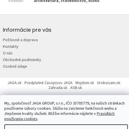
Podtitul:
:
Architektúra, stavebníctvo, biznis
Z
á
p
Informácie pre vás
ä
Poštovné a doprava
t
Kontakty
i
O nás
e
Obchodné podmienky
Osobné údaje
JAGA.sk
Predplatné časopisov JAGA
Mojdom.sk
Urobsisam.sk
Zahrada.sk
ASB.sk
My, spoločnosť JAGA GROUP, s.r.o., IČO 35705779, na našich stránkach
používame súbory cookies. Slúžia na zaistenie funkčnosti webu a
zlepšenie kvality služieb. Bližšie informácie nájdete v
Pravidlách
používania cookies
.
Copyright 2026
JAGASTORE.sk
. Všetky práva vyhradené.
Upraviť
nastavenie cookies