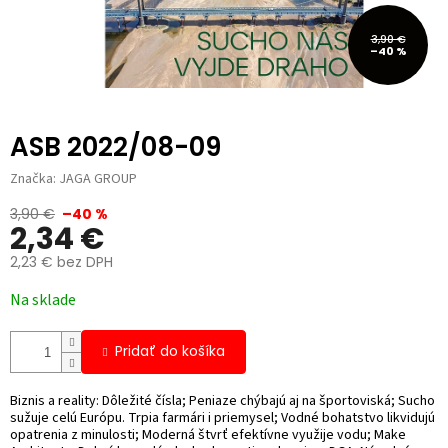
3,90 €
–40 %
ASB 2022/08-09
Značka:
JAGA GROUP
3,90 €
–40 %
2,34 €
2,23 € bez DPH
Jednotková
Na sklade
cena:
Pridať do košíka
Biznis a reality: Dôležité čísla; Peniaze chýbajú aj na športoviská; Sucho
sužuje celú Európu. Trpia farmári i priemysel; Vodné bohatstvo likvidujú
opatrenia z minulosti; Moderná štvrť efektívne využije vodu; Make