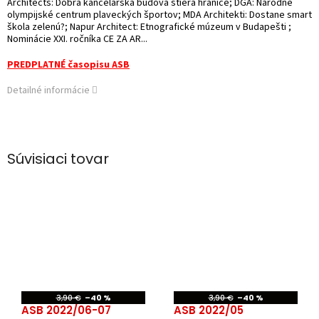
Architects: Dobrá kancelárska budova stiera hranice; DGA: Národné
olympijské centrum plaveckých športov; MDA Architekti: Dostane smart
škola zelenú?; Napur Architect: Etnografické múzeum v Budapešti ;
Nominácie XXI. ročníka CE ZA AR...
PREDPLATNÉ časopisu ASB
Detailné informácie
Súvisiaci tovar
3,90 €
–40 %
3,90 €
–40 %
ASB 2022/06-07
ASB 2022/05