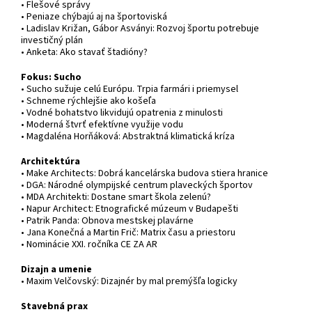
• Flešové správy
• Peniaze chýbajú aj na športoviská
• Ladislav Križan, Gábor Asványi: Rozvoj športu potrebuje
investičný plán
• Anketa: Ako stavať štadióny?
Fokus: Sucho
• Sucho sužuje celú Európu. Trpia farmári i priemysel
• Schneme rýchlejšie ako košeľa
• Vodné bohatstvo likvidujú opatrenia z minulosti
• Moderná štvrť efektívne využije vodu
• Magdaléna Horňáková: Abstraktná klimatická kríza
Architektúra
• Make Architects: Dobrá kancelárska budova stiera hranice
• DGA: Národné olympijské centrum plaveckých športov
• MDA Architekti: Dostane smart škola zelenú?
• Napur Architect: Etnografické múzeum v Budapešti
• Patrik Panda: Obnova mestskej plavárne
• Jana Konečná a Martin Frič: Matrix času a priestoru
• Nominácie XXI. ročníka CE ZA AR
Dizajn a umenie
• Maxim Velčovský: Dizajnér by mal premýšľa logicky
Stavebná prax