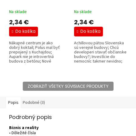
Na sklade
Na sklade
2,34 €
2,34 €
Do košíka
Do košíka
Nákupné centrum je ako
Achillovou pätou Slovenska
dobrý koktail; Polus mal byť
sú verejné budovy; Chcú
prepojený s Kuchajdou;
developeri stavať občianske
Aupark nie je introvertná
budovy?; Investície do
budova z betónu; Nové
nemocníc takmer nevidno;
stavebné...
Kto je...
ZOBRAZIŤ VŠETKY SÚVISIACE PRODUKTY
Popis
Podobné (3)
Podrobný popis
Biznis a reality
• Dôležité čísla