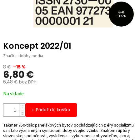
8 €
–15 %
Koncept 2022/01
Značka:
Hobby media
8 €
–15 %
6,80 €
6,48 € bez DPH
Jednotková
Na sklade
cena:
Pridať do košíka
Takmer 750-tisíc panelákových bytov pochádzajúcich z éry socializmu
sa stalo významným symbolom doby svojho vzniku. Znakom ruptúry
slovenskej spoločnosti, vysídlenia a vykorenenia obyvateľov, ako aj