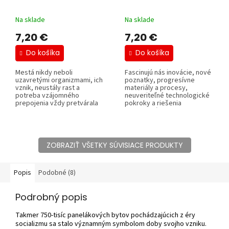
Na sklade
Na sklade
7,20 €
7,20 €
Do košíka
Do košíka
Mestá nikdy neboli
Fascinujú nás inovácie, nové
uzavretými organizmami, ich
poznatky, progresívne
vznik, neustály rast a
materiály a procesy,
potreba vzájomného
neuveriteľné technologické
prepojenia vždy pretvárala
pokroky a riešenia
krajinu okolo....
komplexných...
ZOBRAZIŤ VŠETKY SÚVISIACE PRODUKTY
Popis
Podobné (8)
Podrobný popis
Takmer 750-tisíc panelákových bytov pochádzajúcich z éry
socializmu sa stalo významným symbolom doby svojho vzniku.