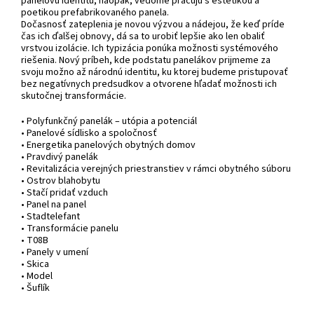
panelovú identitu, naopak, vedome pracujú s estetikou a
poetikou prefabrikovaného panela.
Dočasnosť zateplenia je novou výzvou a nádejou, že keď príde
čas ich ďalšej obnovy, dá sa to urobiť lepšie ako len obaliť
vrstvou izolácie. Ich typizácia ponúka možnosti systémového
riešenia. Nový príbeh, kde podstatu panelákov prijmeme za
svoju možno až národnú identitu, ku ktorej budeme pristupovať
bez negatívnych predsudkov a otvorene hľadať možnosti ich
skutočnej transformácie.
• Polyfunkčný panelák – utópia a potenciál
• Panelové sídlisko a spoločnosť
• Energetika panelových obytných domov
• Pravdivý panelák
• Revitalizácia verejných priestranstiev v rámci obytného súboru
• Ostrov blahobytu
• Stačí pridať vzduch
• Panel na panel
• Stadtelefant
• Transformácie panelu
• T08B
• Panely v umení
• Skica
• Model
• Šuflík