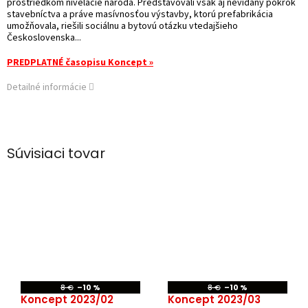
prostriedkom nivelácie národa. Predstavovali však aj nevídaný pokrok
stavebníctva a práve masívnosťou výstavby, ktorú prefabrikácia
umožňovala, riešili sociálnu a bytovú otázku vtedajšieho
Československa...
PREDPLATNÉ časopisu Koncept »
Detailné informácie
Súvisiaci tovar
8 €
–10 %
8 €
–10 %
Koncept 2023/02
Koncept 2023/03