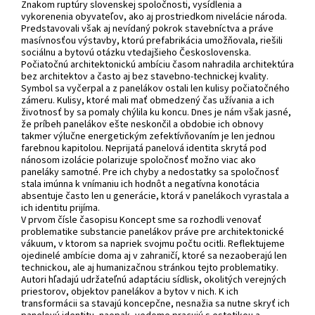
Znakom ruptúry slovenskej spoločnosti, vysídlenia a
vykorenenia obyvateľov, ako aj prostriedkom nivelácie národa.
Predstavovali však aj nevídaný pokrok stavebníctva a práve
masívnosťou výstavby, ktorú prefabrikácia umožňovala, riešili
sociálnu a bytovú otázku vtedajšieho Československa.
Počiatočnú architektonickú ambíciu časom nahradila architektúra
bez architektov a často aj bez stavebno-technickej kvality.
Symbol sa vyčerpal a z panelákov ostali len kulisy počiatočného
zámeru. Kulisy, ktoré mali mať obmedzený čas užívania a ich
životnosť by sa pomaly chýlila ku koncu. Dnes je nám však jasné,
že príbeh panelákov ešte neskončil a obdobie ich obnovy
takmer výlučne energetickým zefektívňovaním je len jednou
farebnou kapitolou. Neprijatá panelová identita skrytá pod
nánosom izolácie polarizuje spoločnosť možno viac ako
paneláky samotné. Pre ich chyby a nedostatky sa spoločnosť
stala imúnna k vnímaniu ich hodnôt a negatívna konotácia
absentuje často len u generácie, ktorá v panelákoch vyrastala a
ich identitu prijíma.
V prvom čísle časopisu Koncept sme sa rozhodli venovať
problematike substancie panelákov práve pre architektonické
vákuum, v ktorom sa napriek svojmu počtu ocitli. Reflektujeme
ojedinelé ambície doma aj v zahraničí, ktoré sa nezaoberajú len
technickou, ale aj humanizačnou stránkou tejto problematiky.
Autori hľadajú udržateľnú adaptáciu sídlisk, okolitých verejných
priestorov, objektov panelákov a bytov v nich. K ich
transformácii sa stavajú koncepčne, nesnažia sa nutne skryť ich