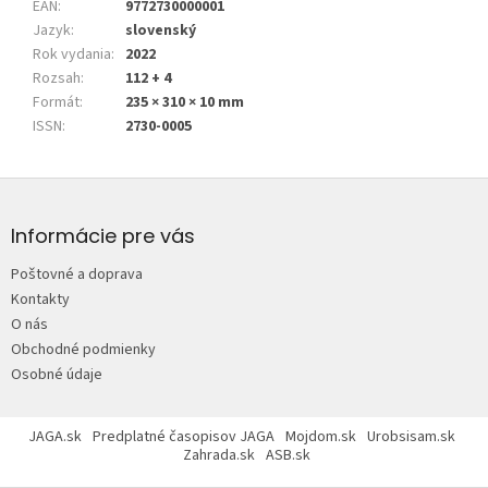
EAN
:
9772730000001
Jazyk
:
slovenský
Rok vydania
:
2022
Rozsah
:
112 + 4
Formát
:
235 × 310 × 10 mm
ISSN
:
2730-0005
Z
á
p
Informácie pre vás
ä
Poštovné a doprava
t
Kontakty
i
O nás
e
Obchodné podmienky
Osobné údaje
JAGA.sk
Predplatné časopisov JAGA
Mojdom.sk
Urobsisam.sk
Zahrada.sk
ASB.sk