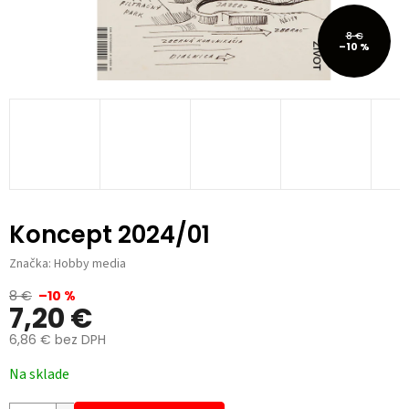
8 €
–10 %
Koncept 2024/01
Značka:
Hobby media
8 €
–10 %
7,20 €
6,86 € bez DPH
Jednotková
Na sklade
cena: