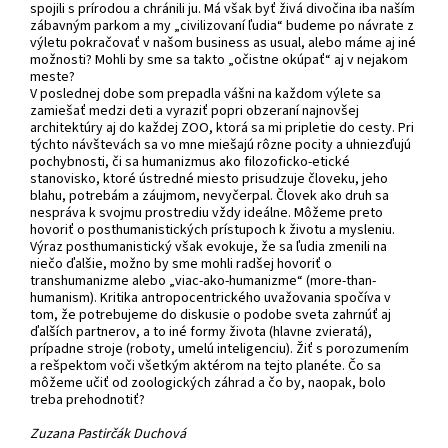
spojili s prírodou a chránili ju. Má však byť živá divočina iba naším
zábavným parkom a my „civilizovaní ľudia“ budeme po návrate z
výletu pokračovať v našom business as usual, alebo máme aj iné
možnosti? Mohli by sme sa takto „očistne okúpať“ aj v nejakom
meste?
V poslednej dobe som prepadla vášni na každom výlete sa
zamiešať medzi deti a vyraziť popri obzeraní najnovšej
architektúry aj do každej ZOO, ktorá sa mi pripletie do cesty. Pri
týchto návštevách sa vo mne miešajú rôzne pocity a uhniezďujú
pochybnosti, či sa humanizmus ako filozoficko-etické
stanovisko, ktoré ústredné miesto prisudzuje človeku, jeho
blahu, potrebám a záujmom, nevyčerpal. Človek ako druh sa
nespráva k svojmu prostrediu vždy ideálne. Môžeme preto
hovoriť o posthumanistických prístupoch k životu a mysleniu.
Výraz posthumanistický však evokuje, že sa ľudia zmenili na
niečo ďalšie, možno by sme mohli radšej hovoriť o
transhumanizme alebo „viac-ako-humanizme“ (more-than-
humanism). Kritika antropocentrického uvažovania spočíva v
tom, že potrebujeme do diskusie o podobe sveta zahrnúť aj
ďalších partnerov, a to iné formy života (hlavne zvieratá),
prípadne stroje (roboty, umelú inteligenciu). Žiť s porozumením
a rešpektom voči všetkým aktérom na tejto planéte. Čo sa
môžeme učiť od zoologických záhrad a čo by, naopak, bolo
treba prehodnotiť?
Zuzana Pastirčák Duchová