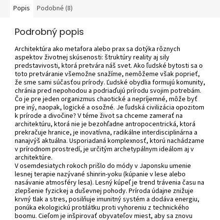
Popis
Podobné (8)
Podrobný popis
Architektúra ako metafora alebo prax sa dotýka rôznych
aspektov životnej skúsenosti: štruktúry reality aj sily
predstavivosti, ktorá pretvára náš svet. Ako ľudské bytosti sa o
toto pretváranie všemožne snažíme, nemôžeme však poprieť,
že sme sami súčasťou prírody. Ľudské obydlia formujú komunity,
chránia pred nepohodou a podriaďujú prírodu svojim potrebám.
Čo je pre jeden organizmus chaotické a nepríjemné, môže byť
pre iný, naopak, logické a osožné. Je ľudská civilizácia opozitom
k prírode a divočine? V téme život sa chceme zamerať na
architektúru, ktorá nie je bezohľadne antropocentrická, ktorá
prekračuje hranice, je inovatívna, radikálne interdisciplinárna a
nanajvýš aktuálna. Usporiadaná komplexnosť, ktorú nachádzame
v prírodnom prostredí, je určitým archetypálnym ideálom aj v
architektúre.
V osemdesiatych rokoch prišlo do módy v Japonsku umenie
lesnej terapie nazývané shinrin-yoku (kúpanie v lese alebo
nasávanie atmosféry lesa). Lesný kúpeľ je trend trávenia času na
zlepšenie fyzickej a duševnej pohody. Príroda údajne znižuje
krvný tlak a stres, posilňuje imunitný systém a dodáva energiu,
ponúka ekologickú protilátku proti vyhoreniu z technického
boomu. Cieľom je inšpirovať obyvateľov miest, aby sa znovu