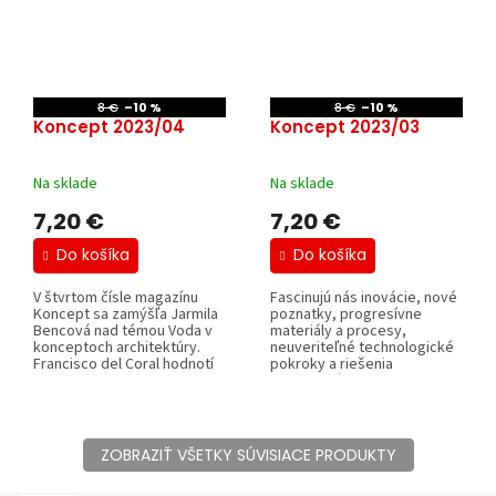
8 €
–10 %
8 €
–10 %
Koncept 2023/04
Koncept 2023/03
Na sklade
Na sklade
7,20 €
7,20 €
Do košíka
Do košíka
V štvrtom čísle magazínu
Fascinujú nás inovácie, nové
Koncept sa zamýšľa Jarmila
poznatky, progresívne
Bencová nad témou Voda v
materiály a procesy,
konceptoch architektúry.
neuveriteľné technologické
Francisco del Coral hodnotí
pokroky a riešenia
tvorbu...
komplexných...
ZOBRAZIŤ VŠETKY SÚVISIACE PRODUKTY