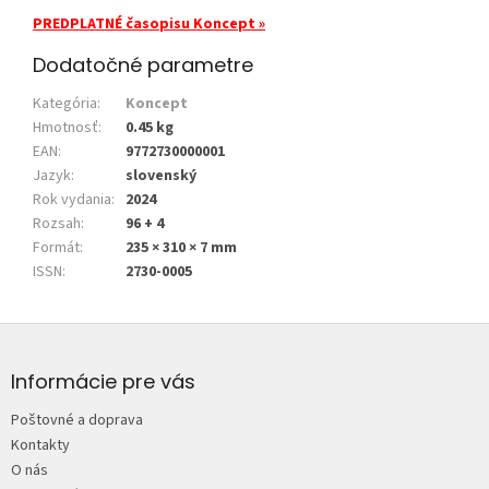
PREDPLATNÉ časopisu Koncept »
Dodatočné parametre
Kategória
:
Koncept
Hmotnosť
:
0.45 kg
EAN
:
9772730000001
Jazyk
:
slovenský
Rok vydania
:
2024
Rozsah
:
96 + 4
Formát
:
235 × 310 × 7 mm
ISSN
:
2730-0005
Z
á
p
Informácie pre vás
ä
Poštovné a doprava
t
Kontakty
i
O nás
e