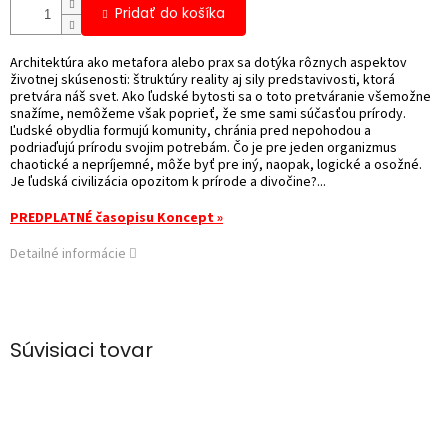
Pridať do košíka
Architektúra ako metafora alebo prax sa dotýka rôznych aspektov
životnej skúsenosti: štruktúry reality aj sily predstavivosti, ktorá
pretvára náš svet. Ako ľudské bytosti sa o toto pretváranie všemožne
snažíme, nemôžeme však poprieť, že sme sami súčasťou prírody.
Ľudské obydlia formujú komunity, chránia pred nepohodou a
podriaďujú prírodu svojim potrebám. Čo je pre jeden organizmus
chaotické a nepríjemné, môže byť pre iný, naopak, logické a osožné.
Je ľudská civilizácia opozitom k prírode a divočine?...
PREDPLATNÉ časopisu Koncept »
Detailné informácie
Súvisiaci tovar