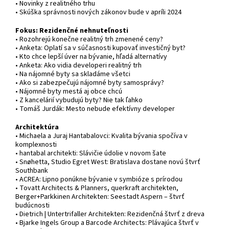
• Novinky z realitného trhu
• Skúška správnosti nových zákonov bude v apríli 2024
Fokus: Rezidenčné nehnuteľnosti
• Rozohrejú konečne realitný trh zmenené ceny?
• Anketa: Oplatí sa v súčasnosti kupovať investičný byt?
• Kto chce lepší úver na bývanie, hľadá alternatívy
• Anketa: Ako vidia developeri realitný trh
• Na nájomné byty sa skladáme všetci
• Ako si zabezpečujú nájomné byty samosprávy?
• Nájomné byty mestá aj obce chcú
• Z kancelárií vybudujú byty? Nie tak ľahko
• Tomáš Jurdák: Mesto nebude efektívny developer
Architektúra
• Michaela a Juraj Hantabalovci: Kvalita bývania spočíva v
komplexnosti
• hantabal architekti: Slávičie údolie v novom šate
• Snøhetta, Studio Egret West: Bratislava dostane novú štvrť
Southbank
• ACREA: Lipno ponúkne bývanie v symbióze s prírodou
• Tovatt Architects & Planners, querkraft architekten,
Berger+Parkkinen Architekten: Seestadt Aspern – štvrť
budúcnosti
• Dietrich | Untertrifaller Architekten: Rezidenčná štvrť z dreva
• Bjarke Ingels Group a Barcode Architects: Plávajúca štvrť v