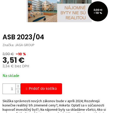
3,90 €
–10 %
ASB 2023/04
Značka:
JAGA GROUP
3,90 €
–10 %
3,51 €
3,34 € bez DPH
Jednotková
Na sklade
cena:
Pridať do košíka
Skúška správnosti nových zákonov bude v apríli 2024; Rozohrejú
konečne realitný trh zmenené ceny?; Anketa: Oplatí sa v súčasnosti
kupovať investičný byt?; Na nájomné byty sa skladáme všetci; Ako si