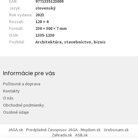
EAN
:
9771335123009
Jazyk
:
slovenský
Rok vydania
:
2023
Rozsah
:
128 + 4
Formát
:
230 × 300 × 7 mm
ISSN
:
1335-1230
Podtitul
:
Architektúra, stavebníctvo, biznis
Z
á
p
Informácie pre vás
ä
Poštovné a doprava
t
Kontakty
i
O nás
e
Obchodné podmienky
Osobné údaje
JAGA.sk
Predplatné časopisov JAGA
Mojdom.sk
Urobsisam.sk
Zahrada.sk
ASB.sk