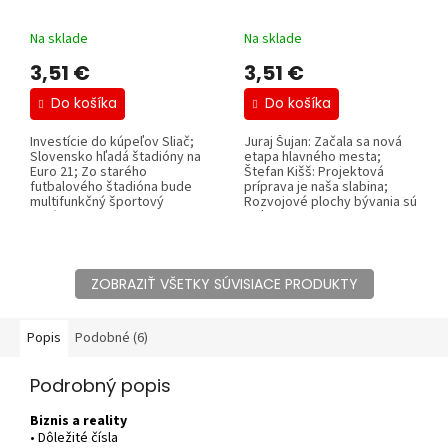
Na sklade
Na sklade
3,51 €
3,51 €
Do košíka
Do košíka
Investície do kúpeľov Sliač;
Juraj Šujan: Začala sa nová
Slovensko hľadá štadióny na
etapa hlavného mesta;
Euro 21; Zo starého
Štefan Kišš: Projektová
futbalového štadióna bude
príprava je naša slabina;
multifunkčný športový
Rozvojové plochy bývania sú
areál;...
veľkou...
ZOBRAZIŤ VŠETKY SÚVISIACE PRODUKTY
Popis
Podobné (6)
Podrobný popis
Biznis a reality
• Dôležité čísla