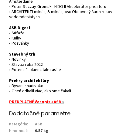
Amsterdame
• Peter Sticzay-Gromski: N!DO II Akcelerátor priestoru
• ARCHITEKTI mikulaj & mikulajová: Obnovený šarm rokov
sedemdesiatych
ASB Digest
• Súťaže
• Knihy
• Pozvánky
Stavebný trh
• Novinky
• Stavba roka 2022
• Potenciál okien stále rastie
Prehry architektúry
• Bývanie nadivoko
• Oheň odhalil viac, ako sme čakali
PREDPLATNÉ časopisu ASB
»
Dodatočné parametre
Kategória
:
ASB
Hmotnosť
:
0.57 kg