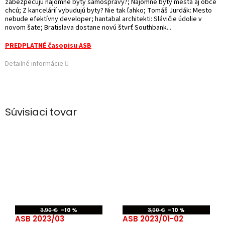
zabezpečujú nájomné byty samosprávy?; Nájomné byty mestá aj obce
chcú; Z kancelárií vybudujú byty? Nie tak ľahko; Tomáš Jurdák: Mesto
nebude efektívny developer; hantabal architekti: Slávičie údolie v
novom šate; Bratislava dostane novú štvrť Southbank...
PREDPLATNÉ časopisu ASB
Detailné informácie
Súvisiaci tovar
3,90 €
–10 %
3,90 €
–10 %
ASB 2023/03
ASB 2023/01-02