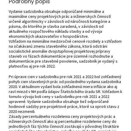
Podrobný popis
Vydanie sadzobníka obsahuje odporúčané minimálne a
maximálne ceny projektových prác a inžinierskych činností
určené algoritmicky v závislosti od náročnosti kategórie a
pásma, do ktorého je stavba zaradená, v závislosti od
aktuálneho rozpočtového nákladu stavby a od vývoja
ekonomických ukazovateľov v hospodárstve.
Vzhľadom na minimálne medziročné cenové rozdiely a vzhľadom
na očakávanú zmenu stavebného zákona, ktorá odstráni
socialistické anomálie dvojstupňovej projektovej prípravy
stavieb vo fázach dokumentácie pre územné rozhodnutie a
dokumentácie pre stavebné povolenie, sadzobník je vydaný s
platnosťou aj pre rok 2022.
Pri úprave cien v sadzobníku pre rok 2021 a 2022 bol zohľadnený
pohyb cien stavebných prác od posledného vydania sadzobníka
2020. V aktuálnom vydaní bola zohľadnená miera inflácie ako aj
rast miezd v NH podľa údajov Štatistického úradu SR. Vzhľadom k
tomuto vývoju boli ceny v sadzobníku pre rok 2021 a 2022
upravené. Vydanie sadzobníka obsahuje tiež odporúčané
hodinové sadzby pre projektové práce, ktoré sa oproti stavu z
2020 nezmenili.
Zásady percentuálneho rozdelenia ceny projektových prác a
inžinierskych činností ako aj percentuálne rozdelenie ceny do
jednotlivých fáz týchto činností zostávajú v pôvodnej štruktúre