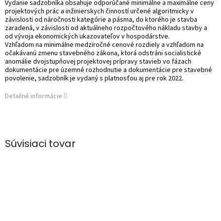
Vydanie sadzobníka obsahuje odporúčané minimálne a maximálne ceny
projektových prác a inžinierskych činností určené algoritmicky v
závislosti od náročnosti kategórie a pásma, do ktorého je stavba
zaradená, v závislosti od aktuálneho rozpočtového nákladu stavby a
od vývoja ekonomických ukazovateľov v hospodárstve.
Vzhľadom na minimálne medziročné cenové rozdiely a vzhľadom na
očakávanú zmenu stavebného zákona, ktorá odstráni socialistické
anomálie dvojstupňovej projektovej prípravy stavieb vo fázach
dokumentácie pre územné rozhodnutie a dokumentácie pre stavebné
povolenie, sadzobník je vydaný s platnosťou aj pre rok 2022.
Detailné informácie
Súvisiaci tovar