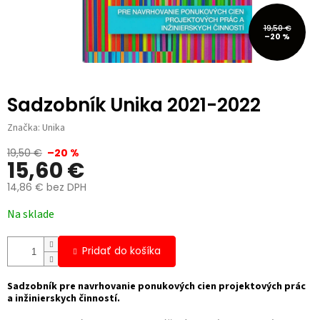
19,50 €
–20 %
Sadzobník Unika 2021-2022
Značka:
Unika
19,50 €
–20 %
15,60 €
14,86 € bez DPH
Jednotková
Na sklade
cena:
Pridať do košíka
Sadzobník pre navrhovanie ponukových cien projektových prác
a inžinierskych činností.