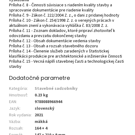
Príloha č. 8 - Činnosti súvisiace s riadením kvality stavby a
spracovanie dokumentácie pre riadenie kvality
Príloha č. 9 - Zákon č. 222/2004 Z. z., o dani z pridanej hodnoty
Príloha č. 10 - Zákon č. 254/1998 Z. z. o verejných prácach v
aktuálnom znení a vykonávacia vyhláška č. 83/2008 Z. z.
Príloha č. 11 - Zoznam dokladov, ktoré pripraví zhotoviteľ k
odovzdaniu a prevzatiu dokončenej stavby
Príloha č. 12 - Obsah dokumentácie vedenia stavby
Príloha č. 13 - Obsah a rozsah stavebného dozoru
Príloha č. 14 - Členenie služieb zaradených v štatistickej
klasifikácii produkcie pre architektonické a inžinierske činnosti
Príloha č. 15 - Vecná náplň stavebnej časti a technologickej časti
stavby
Dodatočné parametre
Kategória
:
Stavebné sadzobníky
Hmotnosť
:
0.23 kg
EAN
:
9788088966944
Jazyk
:
slovenský
Rok vydania
:
2021
Väzba
:
mäkká
Rozsah
:
164 + 4
Formát
:
147 × 210 × 9 mm