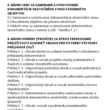
5. NÁVRH CENY ZA ZAMERANIE A VYHOTOVENIE
DOKUMENTÁCIE SKUTOČNÉHO STAVU STAVEBNÝCH
OBJEKTOV
5.1 Zameranie a vyhotovenie dokumentácie skutočného stavu
5.2 Rozdelenie objektov do pásiem náročnosti
5.3 Návrh ceny za zameranie a vyhotovenie dokumentácie
skutočného stavu v mierke 1:100 - Tabuľka č. 17
6. NÁVRH ODMENY (PROVÍZIE) ZA SPROSTREDKOVANIE
PRÍLEŽITOSTI UZAVRIEŤ ZMLUVU PRE POTREBY VÝSTAVBY
PRÍLOHOVÁ ČASŤ
Príloha č. 1 - Obsah návrhu na vydanie územného rozhodnutia a
prikladanej dokumentácie
Príloha č. 2 - Obsah a rozsah projektu stavby prikladaného k
žiadosti o vydanie stavebného povolenia
Príloha č. 3 - Odporúčaný podrobný obsah a rozsah jednotlivých
častí realizačného projektu
Príloha č. 4 - Odporúčaný obsah a rozsah odborného autorského
dohľadu
Príloha č. 5 - Odporúčaný obsah a rozsah technického dozoru
objednávateľa
Príloha č. 6 - Dokumentácia skutočného realizovania stavby a
zjednodušená dokumentácia skutočného zrealizovania stavby
(pasport)
Príloha č. 7 - Obsah, rozsah a podmienky komplexného
vyskúšania