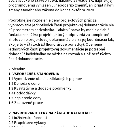
socialistického stavebníctva, nakoľko sa vláde SR, napriek jej
programovému vyhláseniu, nepodarilo zmeniť, ani prijať návrh
zmeny stavebného zákona do konca októbra 2020.
Podrobnejšie rozdelenie ceny projektových prác za
vypracovanie jednotlivých častí projektovej dokumentácie nie
sú predmetom sadzobníka. Takáto úprava by mohla oslabiť
funkciu manažéra projektu, ktorý zodpovedá za komplexné
zhotovenie projektovej dokumentácie a za jej koordináciu tak,
ako je to v štátoch EÚ (honorárové poriadky). Ocenenie
jednotlivých častí projektovej dokumentácie je potrebné
dohodnúť individuálne vo väzbe na rozsah a zložitosť týchto
častí dokumentácie.
Z obsahu:
1. VŠEOBECNÉ USTANOVENIA
1.1 Vymedzenie obsahu základných pojmov
1.2 Dohoda o cene
1.3 Kvalitatívne a dodacie podmienky
1.4 Poddodávky
1.5 Zaplatenie ceny
1.6 Zastavené práce
2. NAVRHOVANIE CENY NA ZÁKLADE KALKULÁCIE
2.1 Inžinierske činnosti
2.2 Projektové výkony