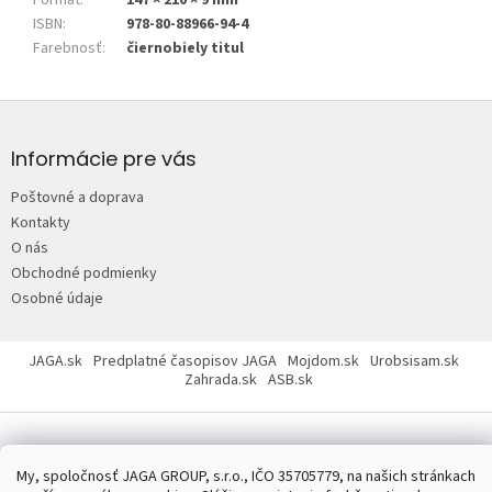
ISBN
:
978-80-88966-94-4
Farebnosť
:
čiernobiely titul
Z
á
p
Informácie pre vás
ä
Poštovné a doprava
t
Kontakty
i
O nás
e
Obchodné podmienky
Osobné údaje
JAGA.sk
Predplatné časopisov JAGA
Mojdom.sk
Urobsisam.sk
Zahrada.sk
ASB.sk
My, spoločnosť JAGA GROUP, s.r.o., IČO 35705779, na našich stránkach