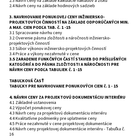
2.3 Návrh ceny na základe kalkulácie nákladov a zisku
2.4 Návrh ceny na základe hodinových sadzieb
3. NAVRHOVANIE PONUKOVEJ CENY INŽINIERSKO-
PROJEKTOVÝCH ČINNOSTÍ NA ZÁKLADE ODPORÚČANÝCH MIN.
A MAX. CIEN PODĽA TAB. č. 1 -15
3.1 Spracovanie návrhu ceny
3.2 Overenie pásma zložitosti a náročnosti inžiniersko-
projektových činností
3.3 Súbor výkonov inžiniersko-projektových činností
3.4 Práce a výkony nezahrnuté v cene
3.5 ZARADENIE FUNKČNÝCH ČASTÍ STAVIEB DO PRÍSLUŠNÝCH
KATEGÓRIÍ A DO PÁSMA ZLOŽITOSTI A NÁROČNOSTI PRE
NÁVRH CENY PODĽA TABULIEK č. 1 -15
TABUĽKOVÁ ČASŤ
TABUĽKY PRE NAVRHOVANIE PONUKOVÝCH CIEN č. 1 - 15
4. NÁVRH CENY ZA PROJEKTOVÚ DOKUMENTÁCIU INTERIÉRU
4.1 Základné ustanovenia
4.2 Výpočet ponukovej ceny
4.3 Návrh ceny za projektovú dokumentáciu interiéru
4.4 Kvalitatívne podmienky pre uplatnenie ceny
4.5 Práce nezahrnuté v cene projektovej dokumentácie
4.6 Návrh ceny projektovej dokumentácie interiéru - Tabuľka č.
16