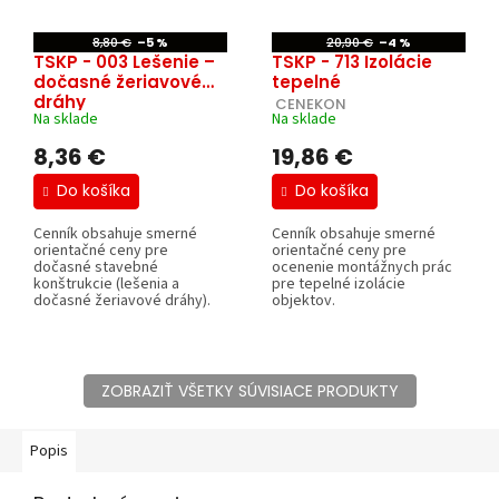
8,80 €
–5 %
20,90 €
–4 %
TSKP - 003 Lešenie –
TSKP - 713 Izolácie
dočasné žeriavové
tepelné
dráhy
 CENEKON
Na sklade
Na sklade
 CENEKON
8,36 €
19,86 €
Do košíka
Do košíka
Cenník obsahuje smerné
Cenník obsahuje smerné
orientačné ceny pre
orientačné ceny pre
dočasné stavebné
ocenenie montážnych prác
konštrukcie (lešenia a
pre tepelné izolácie
dočasné žeriavové dráhy).
objektov.
ZOBRAZIŤ VŠETKY SÚVISIACE PRODUKTY
Popis