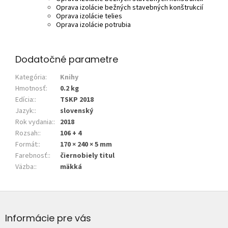
Oprava izolácie bežných stavebných konštrukcií
Oprava izolácie telies
Oprava izolácie potrubia
Dodatočné parametre
Kategória
:
Knihy
Hmotnosť
:
0.2 kg
Edícia:
:
TSKP 2018
Jazyk:
:
slovenský
Rok vydania:
:
2018
Rozsah:
:
106 + 4
Formát:
:
170 × 240 × 5 mm
Farebnosť:
:
čiernobiely titul
Väzba:
:
mäkká
Z
á
p
Informácie pre vás