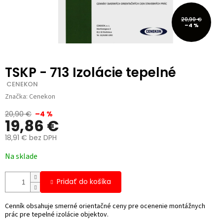
20,90 €
–4 %
TSKP - 713 Izolácie tepelné
 CENEKON
Značka:
Cenekon
20,90 €
–4 %
19,86 €
18,91 € bez DPH
Jednotková
Na sklade
cena:
Pridať do košíka
Cenník obsahuje smerné orientačné ceny pre ocenenie montážnych
prác pre tepelné izolácie objektov.