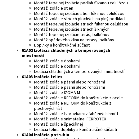
Montáž tepelnej izolácie podláh fúkanou celulózou
Montáž izolácie stien
Montáž tepelnej izolácie stien fúkanou celulózou
Montáž izolácie striech plochých na plný podklad
Montáž tepelnej izolácie striech fúkanou celulózou
Montáž tepelnej izolácie striech šikmých
Montáž tepelnej izolácie terás, balkónov
Montáž spádového klinu na terasy, balkóny
Doplnky a konštrukčné súčasti
61A02 Izolácia chladených a temperovaných
miestností
Montáž izolácie doskami
Montáž izolácie doskami
Izolácia chladených a temperovaných miestností
61A03 Izolácia telies
Montáž izolácie pásmi alebo rohožami
Montáž izolácie pásmi alebo rohožami
Montáž izolácie IZOMA M
Montáž izolácie REFORM do konštrukcie z ocele
Montáž izolácie REFORM do konštrukcie z
plechových líšt
Montáž izolácie tvarovkami z ľahčených hmôt
Montáž izolácie snímateľnej FERROTEX
Montáž izolácie špeciálnej
Izolácia telies doplnky a konštrukčné súčasti
61A04 Izolácia potrubia