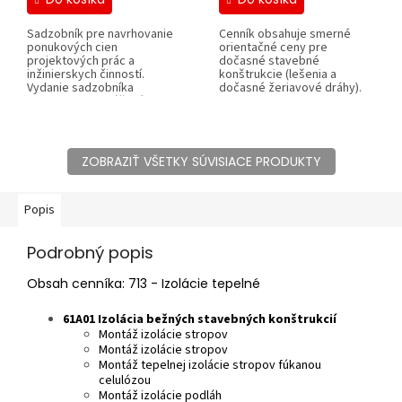
Sadzobník pre navrhovanie
Cenník obsahuje smerné
ponukových cien
orientačné ceny pre
projektových prác a
dočasné stavebné
inžinierskych činností.
konštrukcie (lešenia a
Vydanie sadzobníka
dočasné žeriavové dráhy).
obsahuje odporúčané
minimálne a...
ZOBRAZIŤ VŠETKY SÚVISIACE PRODUKTY
Popis
Podrobný popis
Obsah cenníka: 713 - Izolácie tepelné
61A01 Izolácia bežných stavebných konštrukcií
Montáž izolácie stropov
Montáž izolácie stropov
Montáž tepelnej izolácie stropov fúkanou
celulózou
Montáž izolácie podláh