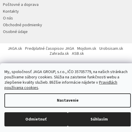
ä
Poštovné a doprava
t
Kontakty
i
O nás
e
Obchodné podmienky
Osobné údaje
JAGA.sk
Predplatné časopisov JAGA
Mojdom.sk
Urobsisam.sk
Zahrada.sk
ASB.sk
My, spoločnosť JAGA GROUP, s.r.o., IČO 35705779, na našich stránkach
používame súbory cookies. Slúžia na zaistenie funkčnosti webu a
zlepšenie kvality služieb. Bližšie informácie nájdete v
Pravidlách
používania cookies
.
Copyright 2026
JAGASTORE.sk
. Všetky práva vyhradené.
Upraviť
nastavenie cookies
Nastavenie
Odmietnuť
Súhlasím