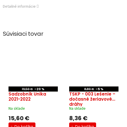
Detailné informácie
Súvisiaci tovar
19,50 €
–20 %
8,80 €
–5 %
Sadzobník Unika
TSKP - 003 Lešenie –
2021-2022
dočasné žeriavové
dráhy
Na sklade
Na sklade
 CENEKON
15,60 €
8,36 €
Do košíka
Do košíka