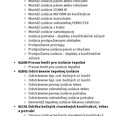
Montáž izolácie pásmi alebo rohožami
Montáž izolácie pásmi alebo rohožami
Montáž izolácie IZOMA M
Montáž izolácie REFORM do konštrukcie
Montáž izolácie tvarovkami
Montáž izolácie snímateľnej FERROTEX
Montáž izolácie z trubíc
Montáž izolácie samolepiacej
Izolácia potrubia – doplnky a konštrukčné súčasti
Izolácia protipožiarnymi obkladmi
Protipožiarne prestupy
Protipožiarna izolácia pásmi a rohožami
Protipožiarna izolácia – doplnky a konštrukčné
súčasti
61A05 Presun hmôt pre izolácie tepelné
Presun hmôt pre izolácie tepelné
61B01 Odstránenie tepelnej izolácie
Odstránenie tep. izol. bežných st. konšt.
Odstránenie tep. izol. bežných st. konšt.
Odstránenie pevnej izolácie telies
Odstránenie snímateľnej izolácie telies
Odstránenie pevnej izolácie potrubia
Odstránenie snímateľnej izolácie potrubia
Demontáž tepelnej izolácie fúkanou celulózou
61C01 Údržba bežných stavebných konštrukcií, telies
a potrubí
Oprava izolácie bežných stavebných konštrukcií