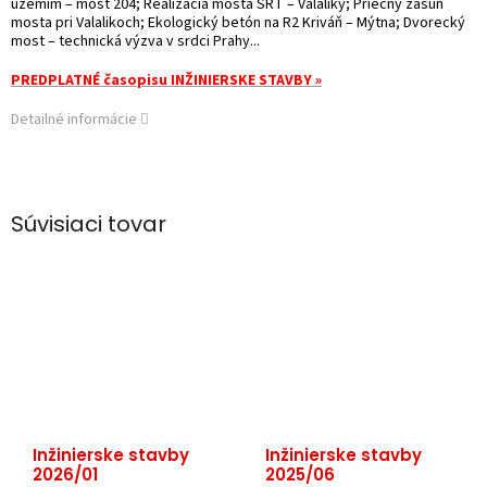
územím – most 204; Realizácia mosta ŠRT – Valaliky; Priečny zásun
mosta pri Valalikoch; Ekologický betón na R2 Kriváň – Mýtna; Dvorecký
most – technická výzva v srdci Prahy...
PREDPLATNÉ časopisu INŽINIERSKE STAVBY »
Detailné informácie
Súvisiaci tovar
Inžinierske stavby
Inžinierske stavby
2026/01
2025/06