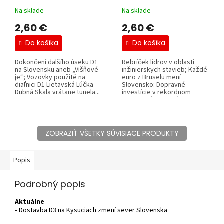
Na sklade
Na sklade
2,60 €
2,60 €
Do košíka
Do košíka
Dokončení dalšího úseku D1
Rebríček lídrov v oblasti
na Slovensku aneb „Višňové
inžinierskych stavieb; Každé
je“; Vozovky použité na
euro z Bruselu mení
diaľnici D1 Lietavská Lúčka –
Slovensko: Dopravné
Dubná Skala vrátane tunela...
investície v rekordnom
tempe; Rýchlostná...
ZOBRAZIŤ VŠETKY SÚVISIACE PRODUKTY
Popis
Podrobný popis
Aktuálne
• Dostavba D3 na Kysuciach zmení sever Slovenska