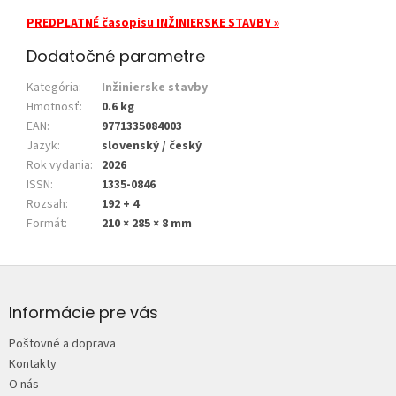
PREDPLATNÉ časopisu INŽINIERSKE STAVBY »
Dodatočné parametre
Kategória
:
Inžinierske stavby
Hmotnosť
:
0.6 kg
EAN
:
9771335084003
Jazyk
:
slovenský / český
Rok vydania
:
2026
ISSN
:
1335-0846
Rozsah
:
192 + 4
Formát
:
210 × 285 × 8 mm
Z
á
p
Informácie pre vás
ä
Poštovné a doprava
t
Kontakty
i
O nás
e