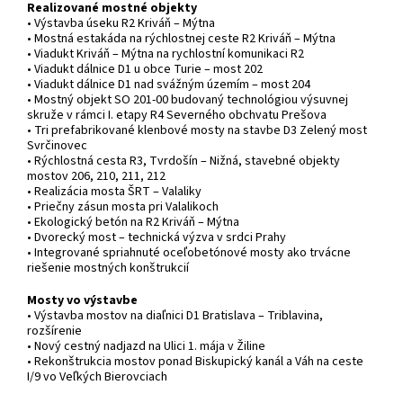
Realizované mostné objekty
• Výstavba úseku R2 Kriváň – Mýtna
• Mostná estakáda na rýchlostnej ceste R2 Kriváň – Mýtna
• Viadukt Kriváň – Mýtna na rychlostní komunikaci R2
• Viadukt dálnice D1 u obce Turie – most 202
• Viadukt dálnice D1 nad svážným územím – most 204
• Mostný objekt SO 201-00 budovaný technológiou výsuvnej
skruže v rámci I. etapy R4 Severného obchvatu Prešova
• Tri prefabrikované klenbové mosty na stavbe D3 Zelený most
Svrčinovec
• Rýchlostná cesta R3, Tvrdošín – Nižná, stavebné objekty
mostov 206, 210, 211, 212
• Realizácia mosta ŠRT – Valaliky
• Priečny zásun mosta pri Valalikoch
• Ekologický betón na R2 Kriváň – Mýtna
• Dvorecký most – technická výzva v srdci Prahy
• Integrované spriahnuté oceľobetónové mosty ako trvácne
riešenie mostných konštrukcií
Mosty vo výstavbe
• Výstavba mostov na diaľnici D1 Bratislava – Triblavina,
rozšírenie
• Nový cestný nadjazd na Ulici 1. mája v Žiline
• Rekonštrukcia mostov ponad Biskupický kanál a Váh na ceste
I/9 vo Veľkých Bierovciach