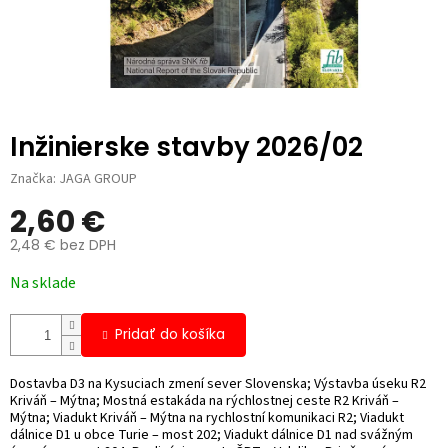
Inžinierske stavby 2026/02
Značka:
JAGA GROUP
2,60 €
2,48 € bez DPH
Jednotková
Na sklade
cena:
Pridať do košíka
Dostavba D3 na Kysuciach zmení sever Slovenska; Výstavba úseku R2
Kriváň – Mýtna; Mostná estakáda na rýchlostnej ceste R2 Kriváň –
Mýtna; Viadukt Kriváň – Mýtna na rychlostní komunikaci R2; Viadukt
dálnice D1 u obce Turie – most 202; Viadukt dálnice D1 nad svážným