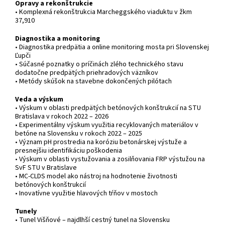
Opravy a rekonštrukcie
• Komplexná rekonštrukcia Marcheggského viaduktu v žkm
37,910
Diagnostika a monitoring
• Diagnostika predpätia a online monitoring mosta pri Slovenskej
Ľupči
• Súčasné poznatky o príčinách zlého technického stavu
dodatočne predpätých priehradových väzníkov
• Metódy skúšok na stavebne dokončených pilótach
Veda a výskum
• Výskum v oblasti predpätých betónových konštrukcií na STU
Bratislava v rokoch 2022 – 2026
• Experimentálny výskum využitia recyklovaných materiálov v
betóne na Slovensku v rokoch 2022 – 2025
• Význam pH prostredia na koróziu betonárskej výstuže a
presnejšiu identifikáciu poškodenia
• Výskum v oblasti vystužovania a zosilňovania FRP výstužou na
SvF STU v Bratislave
• MC-CLDS model ako nástroj na hodnotenie životnosti
betónových konštrukcií
• Inovatívne využitie hlavových tŕňov v mostoch
Tunely
• Tunel Višňové – najdlhší cestný tunel na Slovensku