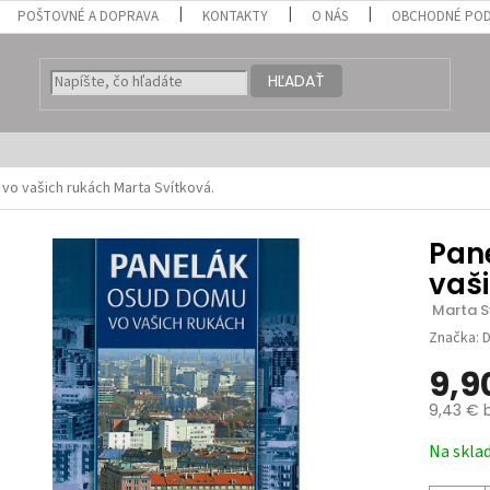
POŠTOVNÉ A DOPRAVA
KONTAKTY
O NÁS
OBCHODNÉ POD
HĽADAŤ
 vo vašich rukách
Marta Svítková.
Pan
vaš
 Marta S
Značka:
D
9,9
9,43 € 
Jednotk
Na skla
cena: