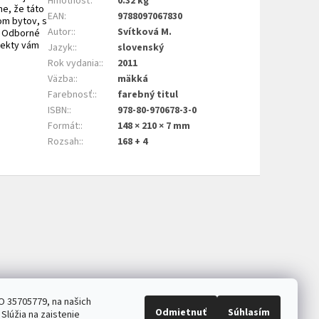
Hmotnosť
:
0.32 kg
me, že táto
EAN
:
9788097067830
om bytov, s
Autor:
:
Svítková M.
. Odborné
jekty vám
Jazyk:
:
slovenský
Rok vydania:
:
2011
Väzba:
:
mäkká
Farebnosť:
:
farebný titul
ISBN:
:
978-80-970678-3-0
Formát:
:
148 × 210 × 7 mm
Rozsah:
:
168 + 4
O 35705779, na našich
Odmietnuť
Súhlasím
Slúžia na zaistenie