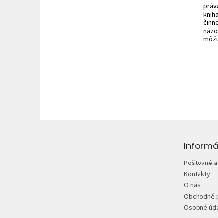
práva
knih
činn
názo
môžu 
Z
á
p
Informá
ä
Poštovné a
t
Kontakty
i
O nás
e
Obchodné 
Osobné úda