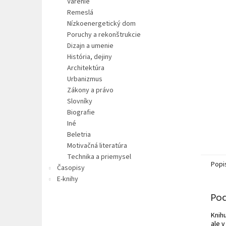
Varenie
Remeslá
Nízkoenergetický dom
Poruchy a rekonštrukcie
Dizajn a umenie
História, dejiny
Architektúra
Urbanizmus
Zákony a právo
Slovníky
Biografie
Iné
Beletria
Motivačná literatúra
Technika a priemysel
Popi
Časopisy
E-knihy
Po
Knih
ale 