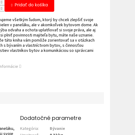
Pridať do košíka
ujeme všetkým ľudom, ktorý by chceli zlepšiť svoje
nielen v paneláku, ale v akomkoľvek bytovom dome. Ak
ba odvaha a ochota uplatňovať si svoje práva, ale aj
si plniť povinnosti majiteľa bytu, máte naše uznanie.
že táto kniha vám pomôže zorientovať sa v otázkach
ch s bývaním a vlastníctvom bytov, s činnosťou
stiev vlastníkov bytov a komunikáciou so správcami
informácie
Dodatočné parametre
aneláku,
Kategória
:
Bývanie
i svoje