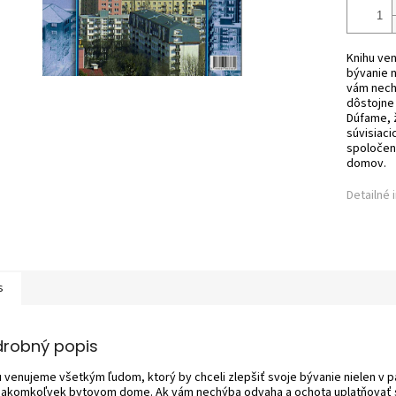
Knihu ven
bývanie 
vám nechý
dôstojne 
Dúfame, 
súvisiaci
spoločen
domov.
Detailné 
s
drobný popis
u venujeme všetkým ľudom, ktorý by chceli zlepšiť svoje bývanie nielen v p
v akomkoľvek bytovom dome. Ak vám nechýba odvaha a ochota uplatňovať s