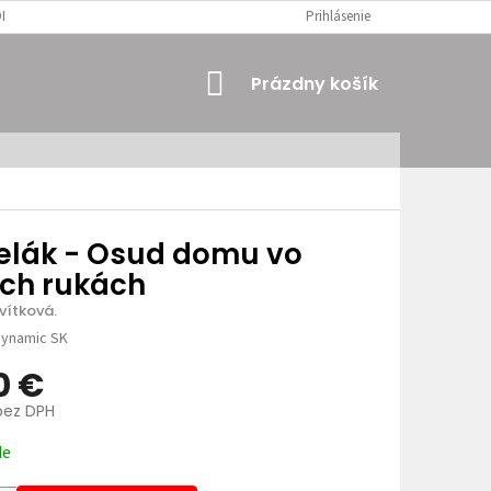
MIENKY
OSOBNÉ ÚDAJE
Prihlásenie
NÁKUPNÝ
Prázdny košík
KOŠÍK
elák - Osud domu vo
ich rukách
vítková.
ynamic SK
0 €
bez DPH
ová
de