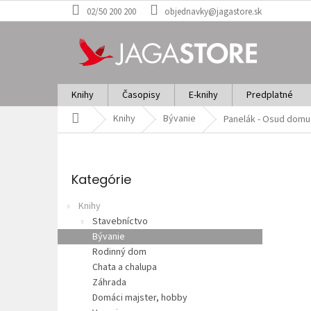
Prejsť
02/50 200 200
objednavky@jagastore.sk
na
obsah
Knihy
Časopisy
E-knihy
Predplatné
Domov
Knihy
Bývanie
Panelák - Osud domu
B
o
Preskočiť
č
kategórie
Kategórie
n
ý
Knihy
p
Stavebníctvo
a
Bývanie
n
Rodinný dom
e
Chata a chalupa
l
Záhrada
Domáci majster, hobby