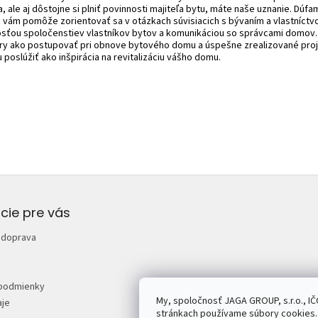
, ale aj dôstojne si plniť povinnosti majiteľa bytu, máte naše uznanie. Dúfa
a vám pomôže zorientovať sa v otázkach súvisiacich s bývaním a vlastníctv
osťou spoločenstiev vlastníkov bytov a komunikáciou so správcami domov
ry ako postupovať pri obnove bytového domu a úspešne zrealizované pro
poslúžiť ako inšpirácia na revitalizáciu vášho domu.
cie pre vás
 doprava
podmienky
My, spoločnosť JAGA GROUP, s.r.o., IČ
je
stránkach používame súbory cookies. 