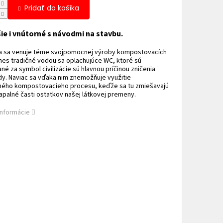
Pridať do košíka
ie i vnútorné s návodmi na stavbu.
ia sa venuje téme svojpomocnej výroby kompostovacích
Dnes tradičné vodou sa oplachujúce WC, ktoré sú
é za symbol civilizácie sú hlavnou príčinou zničenia
dy. Naviac sa vďaka nim znemožňuje využitie
ného kompostovacieho procesu, keďže sa tu zmiešavajú
apalné časti ostatkov našej látkovej premeny.
informácie