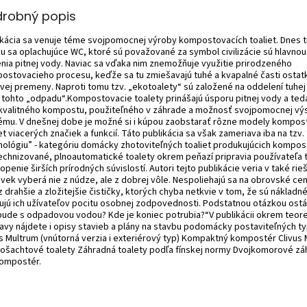
drobný popis
ikácia sa venuje téme svojpomocnej výroby kompostovacích toaliet. Dnes t
u sa oplachujúce WC, ktoré sú považované za symbol civilizácie sú hlavnou
enia pitnej vody. Naviac sa vďaka nim znemožňuje využitie prirodzeného
ostovacieho procesu, keďže sa tu zmiešavajú tuhé a kvapalné časti ostat
ovej premeny. Naproti tomu tzv. „ekotoalety“ sú založené na oddelení tuhej 
i tohto „odpadu“.Kompostovacie toalety prinášajú úsporu pitnej vody a teda
 kvalitného kompostu, použiteľného v záhrade a možnosť svojpomocnej vý
ému. V dnešnej dobe je možné si i kúpou zaobstarať rôzne modely kompos
et viacerých značiek a funkcií. Táto publikácia sa však zameriava iba na tzv.
nológiu” - kategóriu domácky zhotoviteľných toaliet produkujúcich kompost.
echnizované, plnoautomatické toalety okrem peňazí pripravia používateľa t
penie širších prírodných súvislostí. Autori tejto publikácie veria v také rie
ovek vyberá nie z núdze, ale z dobrej vôle. Nespoliehajú sa na obrovské cen
 drahšie a zložitejšie čističky, ktorých chyba netkvie v tom, že sú nákladné
ujú ich užívateľov pocitu osobnej zodpovednosti. Podstatnou otázkou ostá
bude s odpadovou vodou? Kde je koniec potrubia?“V publikácii okrem teore
ravy nájdete i opisy stavieb a plány na stavbu podomácky postaviteľných ty
us Multrum (vnútorná verzia i exteriérový typ) Kompaktný kompostér Clivus
ošachtové toalety Záhradná toalety podľa fínskej normy Dvojkomorové z
ompostér.