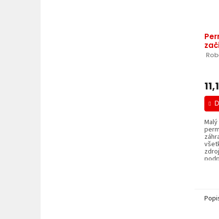
Per
zač
 Rob
11,
D
Malý 
perm
záhr
všet
zdroj
podpo
Popi