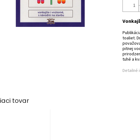
Vonkajš
Publikác
toaliet. 
považovan
pitnej vo
prirodze
tuhé a kv
Detailné 
iaci tovar