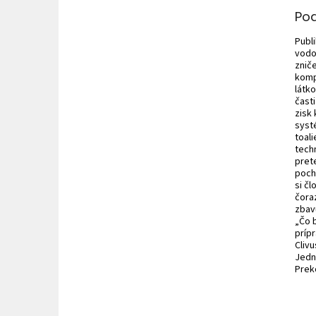
Po
Publ
vodo
znič
komp
látk
čast
zisk
syst
toali
tech
pret
pocho
si čl
čoraz
zbav
„Čo 
príp
Cliv
Jedn
Prek