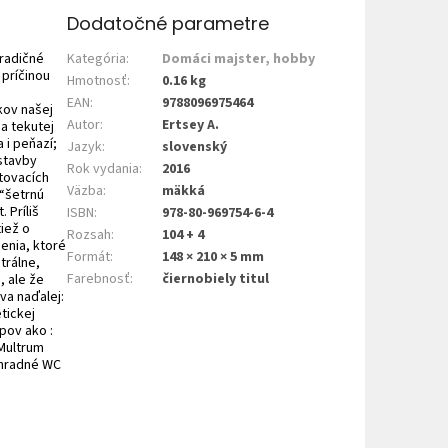
Dodatočné parametre
radičné
Kategória
:
Domáci majster, hobby
 príčinou
Hmotnosť
:
0.16 kg
EAN
:
9788096975464
kov našej
Autor
:
Ertsey A.
a tekutej
 i peňazí;
Jazyk
:
slovenský
stavby
Rok vydania
:
2016
tovacích
Väzba
:
mäkká
 “šetrnú
 Príliš
ISBN
:
978-80-969754-6-4
iež o
Rozsah
:
104 + 4
šenia, ktoré
Formát
:
148 × 210 × 5 mm
trálne,
Farebnosť
:
čiernobiely titul
, ale že
va naďalej:
tickej
pov ako :
 Multrum
áhradné WC