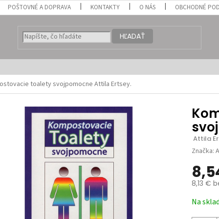
POŠTOVNÉ A DOPRAVA
KONTAKTY
O NÁS
OBCHODNÉ POD
HĽADAŤ
stovacie toalety svojpomocne
Attila Ertsey.
Kom
svo
 Attila E
Značka:
A
8,5
8,13 € 
Jednotk
Na skla
cena: