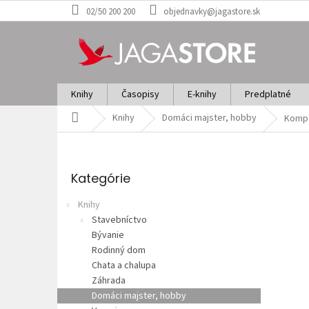
Prejsť
02/50 200 200
objednavky@jagastore.sk
na
obsah
Knihy
Časopisy
E-knihy
Predplatné
Domov
Knihy
Domáci majster, hobby
Kompo
B
o
Preskočiť
č
kategórie
Kategórie
n
ý
Knihy
p
Stavebníctvo
a
Bývanie
n
Rodinný dom
e
Chata a chalupa
l
Záhrada
Domáci majster, hobby