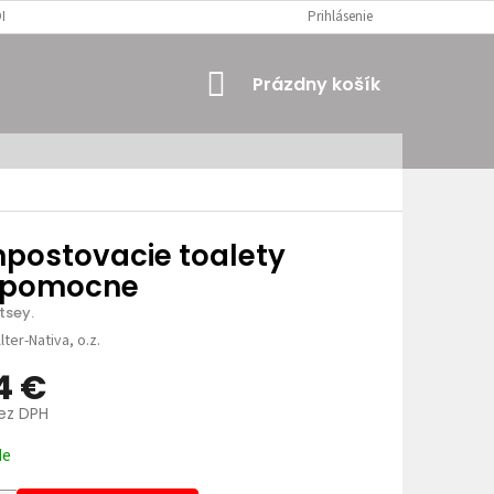
MIENKY
OSOBNÉ ÚDAJE
Prihlásenie
NÁKUPNÝ
Prázdny košík
KOŠÍK
postovacie toalety
jpomocne
rtsey.
lter-Nativa, o.z.
4 €
bez DPH
ová
de