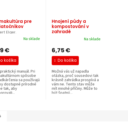
makultúra pre
Hnojení půdy a
iatočníkov
kompostování v
zahradě
ert Elger.
 Miroslav Kalina.
Na sklade
Na sklade
19 €
6,75 €
o košíka
Do košíka
praktický manuál. Pri
Možná vás už napadla
akultúrnom spôsobe
otázka, proč sousedovi tak
adkárčenia sa používajú
krásně zahrádka prospívá a
ky dostupné prírodné
vám ne. Tento stav může
e tak, aby
mít mnohé příčiny. Může to
rovali...
být špatný...
s