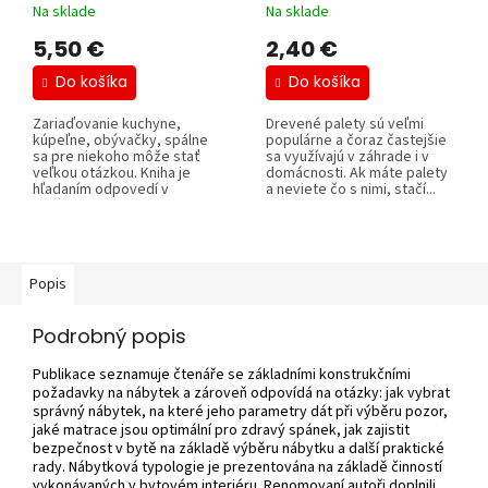
Na sklade
Na sklade
5,50 €
2,40 €
Do košíka
Do košíka
Zariaďovanie kuchyne,
Drevené palety sú veľmi
kúpeľne, obývačky, spálne
populárne a čoraz častejšie
sa pre niekoho môže stať
sa využívajú v záhrade i v
veľkou otázkou. Kniha je
domácnosti. Ak máte palety
hľadaním odpovedí v
a neviete čo s nimi, stačí...
možnostiach a...
Popis
Podrobný popis
Publikace seznamuje čtenáře se základními konstrukčními
požadavky na nábytek a zároveň odpovídá na otázky: jak vybrat
správný nábytek, na které jeho parametry dát při výběru pozor,
jaké matrace jsou optimální pro zdravý spánek, jak zajistit
bezpečnost v bytě na základě výběru nábytku a další praktické
rady. Nábytková typologie je prezentována na základě činností
vykonávaných v bytovém interiéru. Renomovaní autoři doplnili