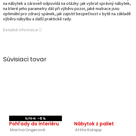
na nábytek a zároveň odpovídá na otázky: jak vybrat správný nábytek,
na které jeho parametry dát při výběru pozor, jaké matrace jsou
optimální pro zdravý spánek, jak zajistit bezpečnost v bytě na základě
výběru nábytku a další praktické rady.
Detailné informácie
Súvisiaci tovar
5,79 €
–5 %
Pohľady do interiéru
Nábytok z paliet
 Marína Ungerová.
 Attila Kalapp.