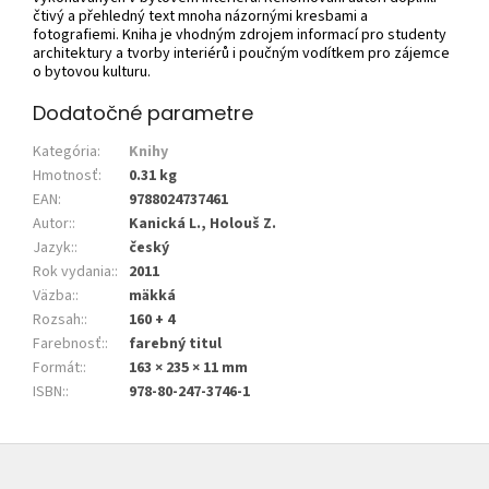
čtivý a přehledný text mnoha názornými kresbami a
fotografiemi. Kniha je vhodným zdrojem informací pro studenty
architektury a tvorby interiérů i poučným vodítkem pro zájemce
o bytovou kulturu.
Dodatočné parametre
Kategória
:
Knihy
Hmotnosť
:
0.31 kg
EAN
:
9788024737461
Autor:
:
Kanická L., Holouš Z.
Jazyk:
:
český
Rok vydania:
:
2011
Väzba:
:
mäkká
Rozsah:
:
160 + 4
Farebnosť:
:
farebný titul
Formát:
:
163 × 235 × 11 mm
ISBN:
:
978-80-247-3746-1
Z
á