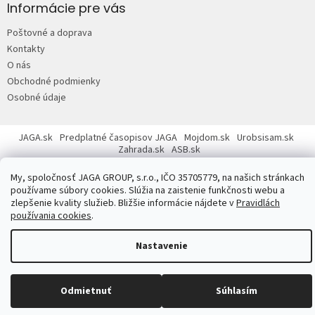
p
Informácie pre vás
ä
Poštovné a doprava
t
Kontakty
i
O nás
e
Obchodné podmienky
Osobné údaje
JAGA.sk
Predplatné časopisov JAGA
Mojdom.sk
Urobsisam.sk
Zahrada.sk
ASB.sk
My, spoločnosť JAGA GROUP, s.r.o., IČO 35705779, na našich stránkach
používame súbory cookies. Slúžia na zaistenie funkčnosti webu a
zlepšenie kvality služieb. Bližšie informácie nájdete v
Pravidlách
používania cookies
.
Copyright 2026
JAGASTORE.sk
. Všetky práva vyhradené.
Upraviť
nastavenie cookies
Nastavenie
Odmietnuť
Súhlasím