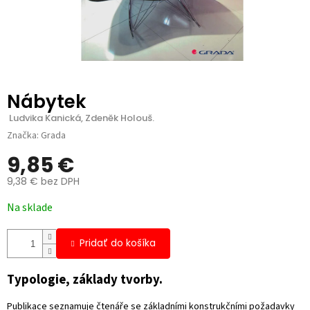
Nábytek
 Ludvika Kanická, Zdeněk Holouš.
Značka:
Grada
9,85 €
9,38 € bez DPH
Jednotková
Na sklade
cena:
Pridať do košíka
Typologie, základy tvorby.
Publikace seznamuje čtenáře se základními konstrukčními požadavky