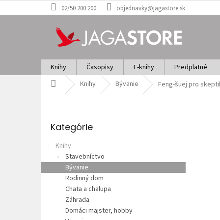
Prejsť
02/50 200 200
objednavky@jagastore.sk
na
obsah
Knihy
Časopisy
E-knihy
Predplatné
Domov
Knihy
Bývanie
Feng-šuej pro skept
B
o
Preskočiť
č
kategórie
Kategórie
n
ý
Knihy
p
Stavebníctvo
a
Bývanie
n
Rodinný dom
e
Chata a chalupa
l
Záhrada
Domáci majster, hobby