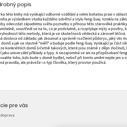
drobný popis
ka této knihy má vynikající odborné vzdělání a velmi bohatou praxi v oblast
kniha je výsledkem studia každého odvětví a stylu feng-šuej. Vznikla na zák
eby odevzdat západnímu světu poznatky o přínosu této starověké praktiky
mitelně, soustředí se na to, co je podstatné, a rozptyluje mýty a pověry, k
ryhodnost této metody, která je ve skutečnosti vědecká a zároveň léčivá.
á doslova od základu: jak zkoumat a správně rozčlenit půdorys, jaký vliv ma
 domů a jak se vlastně "měří" a buduje podle feng-šuej. Vynikající je část v
ýze konkrétních domů (včetně takových, které jsou známé z dějin zločinu!),
í jako univerzální příklady a typy. A nezapomíná se ani na přizpůsobení fen
divualite toho, kdo bude v domě bydlet, neboť při tomto umění nejde jen o 
á pravidla, ale práveže i o typ člověka, který prostor používá.
cie pre vás
 doprava