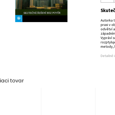
Skuteč
Autorka t
praxi v o
odvětví a
západnímu
Vypráví s
rozptyluj
metody, k
Detailné 
iaci tovar