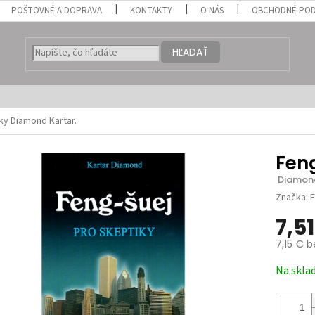
POŠTOVNÉ A DOPRAVA
KONTAKTY
O NÁS
OBCHODNÉ POD
HĽADAŤ
iky
Diamond Kartar.
Feng
 Diamond
Značka:
E
7,5
7,15 € 
Jednotk
Na skla
cena: