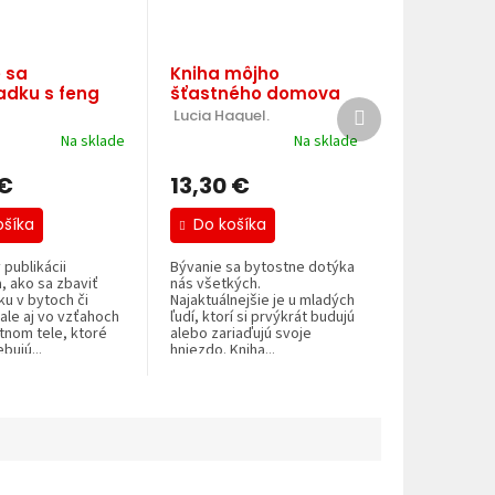
 sa
Kniha môjho
adku s feng
šťastného domova
Ďalší
 Lucia Haquel.
produkt
ingstonová.
Na sklade
Na sklade
 €
13,30 €
ošíka
Do košíka
 publikácii
Bývanie sa bytostne dotýka
, ako sa zbaviť
nás všetkých.
u v bytoch či
Najaktuálnejšie je u mladých
ale aj vo vzťahoch
ľudí, ktorí si prvýkrát budujú
stnom tele, ktoré
alebo zariaďujú svoje
bujú...
hniezdo. Kniha...