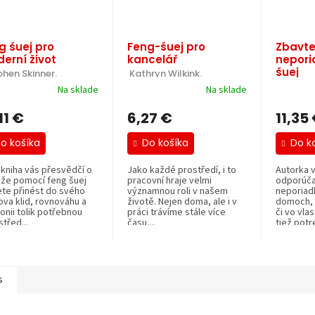
g šuej pro
Feng-šuej pro
Zbavte
erní život
kancelář
nepori
šuej
phen Skinner.
 Kathryn Wilkink.
 Karen K
Na sklade
Na sklade
11 €
6,27 €
11,35
o košíka
Do košíka
Do k
 kniha vás přesvědčí o
Jako každé prostředí, i to
Autorka v
 že pomocí feng šuej
pracovní hraje velmi
odporúča
te přinést do svého
významnou roli v našem
neporiadk
va klid, rovnováhu a
životě. Nejen doma, ale i v
domoch, 
onii tolik potřebnou
práci trávíme stále více
či vo vla
třed...
času....
tiež potre
s