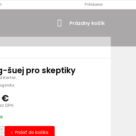
MIENKY
OSOBNÉ ÚDAJE
Prihlásenie
NÁKUPNÝ
Prázdny košík
KOŠÍK
-šuej pro skeptiky
 Kartar.
ugenika
1 €
bez DPH
ová
de
Pridať do košíka