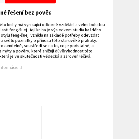
né řešení bez pověr.
éto knihy má vynikající odborné vzdělání a velmi bohatou
blasti feng-šuej. Její kniha je výsledkem studia každého
 stylu feng-šuej. Vznikla na základě potřeby odevzdat
 světu poznatky o přínosu této starověké praktiky.
rozumitelně, soustředí se na to, co je podstatné, a
e mýty a pověry, které snižují důvěryhodnost této
terá je ve skutečnosti vědecká a zároveň léčivá.
informácie