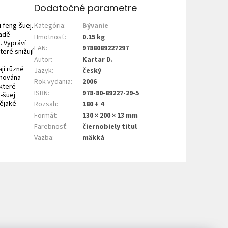
Dodatočné parametre
i feng-šuej.
Kategória
:
Bývanie
ladě
Hmotnosť
:
0.15 kg
. Vypráví
EAN
:
9788089227297
teré snižují
Autor
:
Kartar D.
jí různé
Jazyk
:
český
ěnována
Rok vydania
:
2006
 které
ISBN
:
978-80-89227-29-5
g-šuej
nějaké
Rozsah
:
180 + 4
Formát
:
130 × 200 × 13 mm
Farebnosť
:
čiernobiely titul
Väzba
:
mäkká