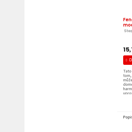
Fen
mod
 Ste
15,
D
Tato
tom,
může
domo
harm
upros
Popi