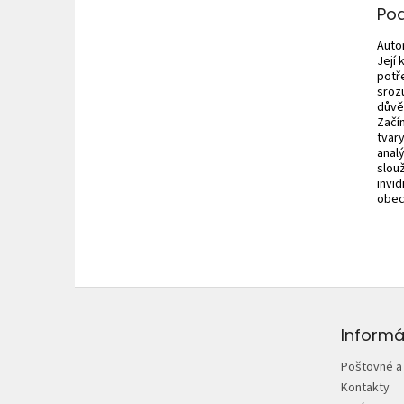
Po
Autor
Její 
potř
srozu
důvě
Začín
tvary
anal
slouž
invi
obecn
Z
á
p
Informá
ä
Poštovné a
t
Kontakty
i