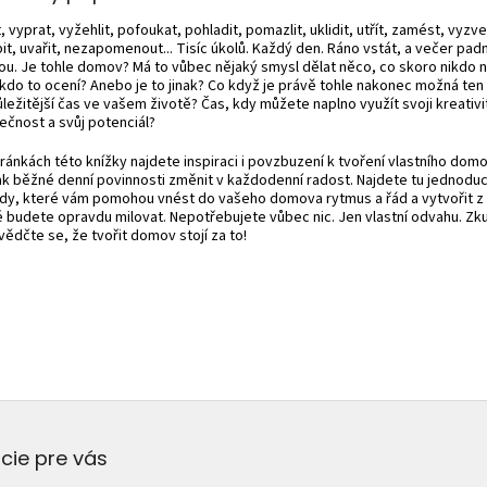
 vyprat, vyžehlit, pofoukat, pohladit, pomazlit, uklidit, utřít, zamést, vyzv
it, uvařit, nezapomenout... Tisíc úkolů. Každý den. Ráno vstát, a večer pad
ou. Je tohle domov? Má to vůbec nějaký smysl dělat něco, co skoro nikdo n
kdo to ocení? Anebo je to jinak? Co když je právě tohle nakonec možná ten
ležitější čas ve vašem životě? Čas, kdy můžete naplno využít svoji kreativi
ečnost a svůj potenciál?
ránkách této knížky najdete inspiraci i povzbuzení k tvoření vlastního dom
jak běžné denní povinnosti změnit v každodenní radost. Najdete tu jednodu
dy, které vám pomohou vnést do vašeho domova rytmus a řád a vytvořit z 
é budete opravdu milovat. Nepotřebujete vůbec nic. Jen vlastní odvahu. Zku
ědčte se, že tvořit domov stojí za to!
cie pre vás