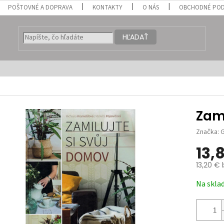
POŠTOVNÉ A DOPRAVA
KONTAKTY
O NÁS
OBCHODNÉ POD
HĽADAŤ
Zami
Značka:
G
13,
13,20 €
Jednotk
Na skla
cena: