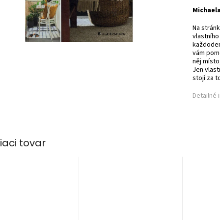
Michael
Na stránk
vlastního
každodenn
vám pomo
něj místo
Jen vlast
stojí za t
Detailné 
iaci tovar