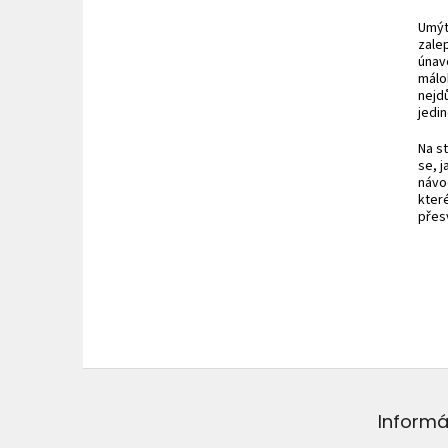
Umýt,
zalep
únav
málo
nejdů
jedin
Na st
se, 
návo
kter
přesv
Z
á
p
Informá
ä