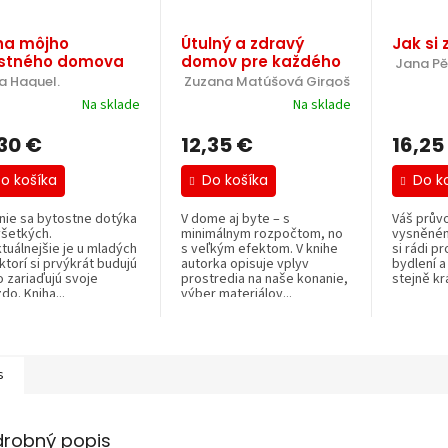
ha môjho
Útulný a zdravý
Jak si
stného domova
domov pre každého
 Jana Pě
ia Haquel.
 Zuzana Matúšová Girgošková.
Na sklade
Na sklade
,30 €
12,35 €
16,25
o košíka
Do košíka
Do k
nie sa bytostne dotýka
V dome aj byte – s
Váš prův
všetkých.
minimálnym rozpočtom, no
vysněném
tuálnejšie je u mladých
s veľkým efektom. V knihe
si rádi p
 ktorí si prvýkrát budujú
autorka opisuje vplyv
bydlení a
o zariaďujú svoje
prostredia na naše konanie,
stejně kr
do. Kniha...
výber materiálov...
s
drobný popis