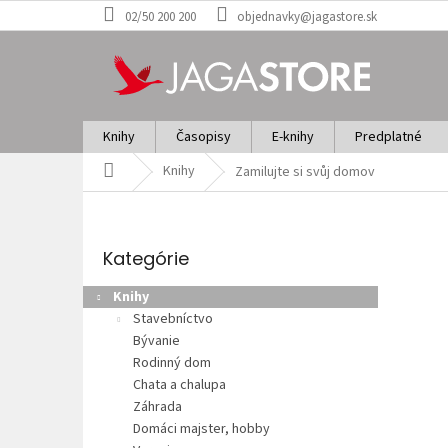
Prejsť
02/50 200 200
objednavky@jagastore.sk
na
obsah
Knihy
Časopisy
E-knihy
Predplatné
Domov
Knihy
Zamilujte si svůj domov
B
o
Preskočiť
č
kategórie
Kategórie
n
ý
Knihy
p
Stavebníctvo
a
Bývanie
n
Rodinný dom
e
Chata a chalupa
l
Záhrada
Domáci majster, hobby