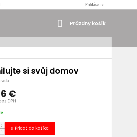
MIENKY
OSOBNÉ ÚDAJE
Prihlásenie
NÁKUPNÝ
Prázdny košík
KOŠÍK
lujte si svůj domov
rada
86 €
 bez DPH
ová
de
Pridať do košíka