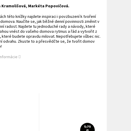
a Kramolišová, Markéta Popovičová.
ách této knížky najdete inspiraci i povzbuzení k tvoření
 domova. Naučíte se, jak běžné denní povinnosti změnit v
í radost. Najdete tu jednoduché rady a návody, které
hou vnést do vašeho domova rytmus a řád a vytvořit z
, které budete opravdu milovat. Nepotřebujete vůbec nic.
ní odvahu. Zkuste to a přesvědčte se, že tvořit domov
o!
informácie
5,79
€