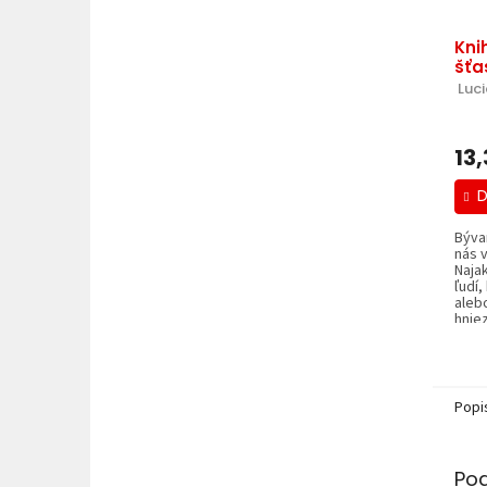
Kni
šťa
 Luc
13
D
Býva
nás 
Najak
ľudí,
aleb
hniez
Popi
Po