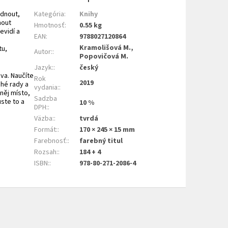
ednout,
Kategória
:
Knihy
nout
Hmotnosť
:
0.55 kg
evidí a
EAN
:
9788027120864
Kramolišová M.,
tu,
Autor:
:
Popovičová M.
Jazyk:
:
český
ova. Naučíte
Rok
2019
ché rady a
vydania:
:
něj místo,
Sadzba
ste to a
10 %
DPH:
:
Väzba:
:
tvrdá
Formát:
:
170 × 245 × 15 mm
Farebnosť:
:
farebný titul
Rozsah:
:
184 + 4
ISBN:
:
978-80-271-2086-4