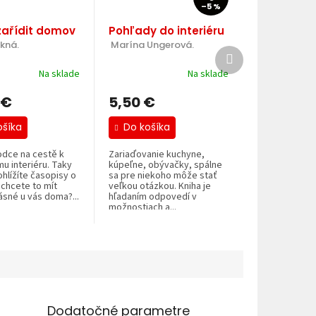
–5 %
 zařídit domov
Pohľady do interiéru
kná.
 Marína Ungerová.
Ďalší
produkt
Na sklade
Na sklade
 €
5,50 €
ošíka
Do košíka
odce na cestě k
Zariaďovanie kuchyne,
u interiéru. Taky
kúpeľne, obývačky, spálne
rohlížíte časopisy o
sa pre niekoho môže stať
 chcete to mít
veľkou otázkou. Kniha je
ásné u vás doma?...
hľadaním odpovedí v
možnostiach a...
Dodatočné parametre