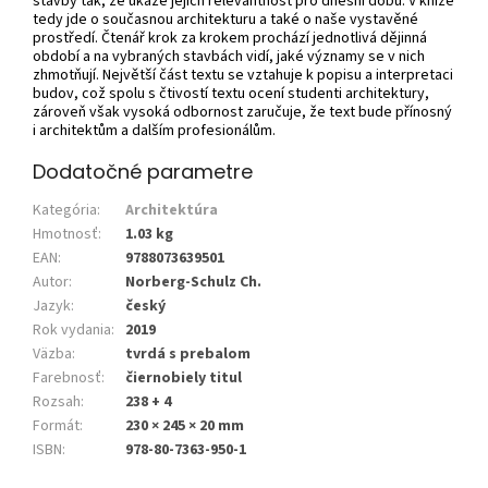
stavby tak, že ukáže jejich relevantnost pro dnešní dobu. V knize
tedy jde o současnou architekturu a také o naše vystavěné
prostředí. Čtenář krok za krokem prochází jednotlivá dějinná
období a na vybraných stavbách vidí, jaké významy se v nich
zhmotňují. Největší část textu se vztahuje k popisu a interpretaci
budov, což spolu s čtivostí textu ocení studenti architektury,
zároveň však vysoká odbornost zaručuje, že text bude přínosný
i architektům a dalším profesionálům.
Dodatočné parametre
Kategória
:
Architektúra
Hmotnosť
:
1.03 kg
EAN
:
9788073639501
Autor
:
Norberg-Schulz Ch.
Jazyk
:
český
Rok vydania
:
2019
Väzba
:
tvrdá s prebalom
Farebnosť
:
čiernobiely titul
Rozsah
:
238 + 4
Formát
:
230 × 245 × 20 mm
ISBN
:
978-80-7363-950-1