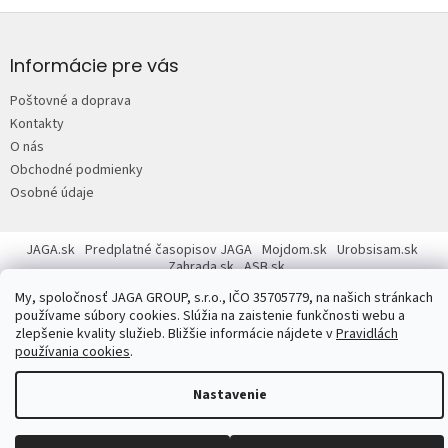
Z
á
p
Informácie pre vás
ä
Poštovné a doprava
t
Kontakty
i
O nás
e
Obchodné podmienky
Osobné údaje
JAGA.sk
Predplatné časopisov JAGA
Mojdom.sk
Urobsisam.sk
Zahrada.sk
ASB.sk
My, spoločnosť JAGA GROUP, s.r.o., IČO 35705779, na našich stránkach
používame súbory cookies. Slúžia na zaistenie funkčnosti webu a
zlepšenie kvality služieb. Bližšie informácie nájdete v
Pravidlách
používania cookies
.
Copyright 2026
JAGASTORE.sk
. Všetky práva vyhradené.
Upraviť
Nastavenie
nastavenie cookies