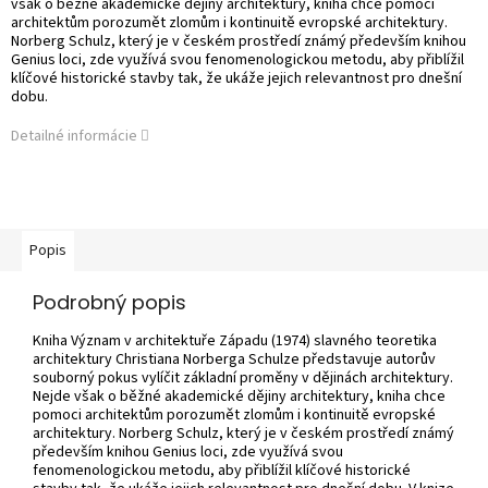
však o běžné akademické dějiny architektury, kniha chce pomoci
architektům porozumět zlomům i kontinuitě evropské architektury.
Norberg Schulz, který je v českém prostředí známý především knihou
Genius loci, zde využívá svou fenomenologickou metodu, aby přiblížil
klíčové historické stavby tak, že ukáže jejich relevantnost pro dnešní
dobu.
Detailné informácie
Popis
Podrobný popis
Kniha Význam v architektuře Západu (1974) slavného teoretika
architektury Christiana Norberga Schulze představuje autorův
souborný pokus vylíčit základní proměny v dějinách architektury.
Nejde však o běžné akademické dějiny architektury, kniha chce
pomoci architektům porozumět zlomům i kontinuitě evropské
architektury. Norberg Schulz, který je v českém prostředí známý
především knihou Genius loci, zde využívá svou
fenomenologickou metodu, aby přiblížil klíčové historické