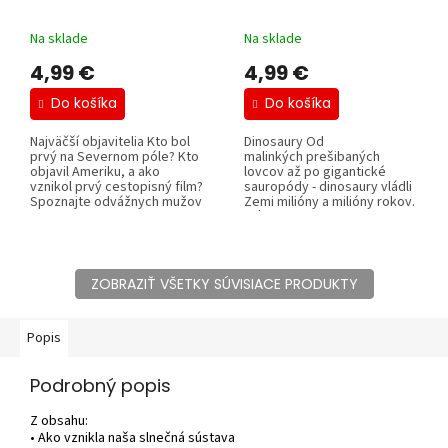
Na sklade
Na sklade
4,99 €
4,99 €
Do košíka
Do košíka
Najväčší objavitelia Kto bol
Dinosaury Od
prvý na Severnom póle? Kto
malinkých prešibaných
objavil Ameriku, a ako
lovcov až po gigantické
vznikol prvý cestopisný film?
sauropódy - dinosaury vládli
Spoznajte odvážnych mužov
Zemi milióny a milióny rokov.
a...
Vďaka...
ZOBRAZIŤ VŠETKY SÚVISIACE PRODUKTY
Popis
Podrobný popis
Z obsahu:
• Ako vznikla naša slnečná sústava