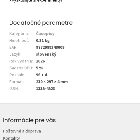
• Vyskúšajte si experimenty!
Dodatočné parametre
Kategória
:
Časopisy
Hmotnosť
:
0.31 kg
EAN
:
9772989348008
Jazyk
:
slovenský
Rok vydania
:
2026
Sadzba DPH
:
5 %
Rozsah
:
96 + 4
Formát
:
230 × 297 × 4 mm
ISSN
:
1335-4523
Z
á
p
Informácie pre vás
ä
Poštovné a doprava
t
Kontakty