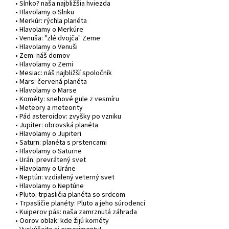
• Slnko? naša najbližšia hviezda
• Hlavolamy o Slnku
• Merkúr: rýchla planéta
• Hlavolamy o Merkúre
• Venuša: "zlé dvojča" Zeme
• Hlavolamy o Venuši
• Zem: náš domov
• Hlavolamy o Zemi
• Mesiac: náš najbližší spoločník
• Mars: červená planéta
• Hlavolamy o Marse
• Kométy: snehové gule z vesmíru
• Meteory a meteority
• Pád asteroidov: zvyšky po vzniku
• Jupiter: obrovská planéta
• Hlavolamy o Jupiteri
• Saturn: planéta s prstencami
• Hlavolamy o Saturne
• Urán: prevrátený svet
• Hlavolamy o Uráne
• Neptún: vzdialený veterný svet
• Hlavolamy o Neptúne
• Pluto: trpasličia planéta so srdcom
• Trpasličie planéty: Pluto a jeho súrodenci
• Kuiperov pás: naša zamrznutá záhrada
• Oorov oblak: kde žijú kométy