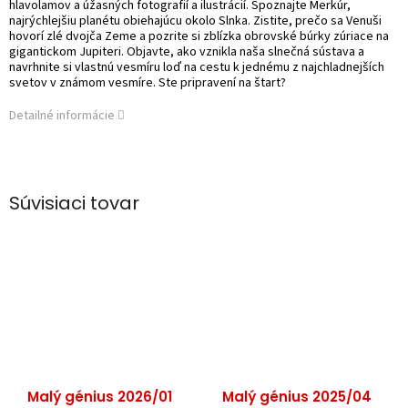
hlavolamov a úžasných fotografií a ilustrácií. Spoznajte Merkúr,
najrýchlejšiu planétu obiehajúcu okolo Slnka. Zistite, prečo sa Venuši
hovorí zlé dvojča Zeme a pozrite si zblízka obrovské búrky zúriace na
gigantickom Jupiteri. Objavte, ako vznikla naša slnečná sústava a
navrhnite si vlastnú vesmíru loď na cestu k jednému z najchladnejších
svetov v známom vesmíre. Ste pripravení na štart?
Detailné informácie
Súvisiaci tovar
Malý génius 2026/01
Malý génius 2025/04