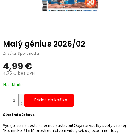
Malý génius 2026/02
Značka:
Sportmedia
4,99 €
4,75 € bez DPH
Jednotková
Na sklade
cena:
Pridať do košíka
Slnečná sústava
Vydajte sa na cestu slnečnou sústavou! Objavte všetky svety v našej
"kozmickej štvrti" prostredníctvom videí, kvízov, experimentov,