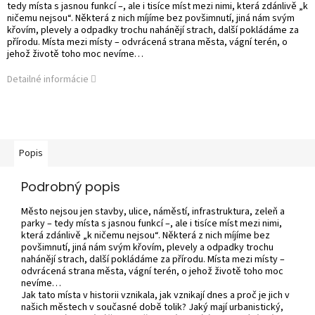
tedy místa s jasnou funkcí –, ale i tisíce míst mezi nimi, která zdánlivě „k
ničemu nejsou“. Některá z nich míjíme bez povšimnutí, jiná nám svým
křovím, plevely a odpadky trochu nahánějí strach, další pokládáme za
přírodu. Místa mezi místy – odvrácená strana města, vágní terén, o
jehož životě toho moc nevíme…
Detailné informácie
Popis
Podrobný popis
Město nejsou jen stavby, ulice, náměstí, infrastruktura, zeleň a
parky – tedy místa s jasnou funkcí –, ale i tisíce míst mezi nimi,
která zdánlivě „k ničemu nejsou“. Některá z nich míjíme bez
povšimnutí, jiná nám svým křovím, plevely a odpadky trochu
nahánějí strach, další pokládáme za přírodu. Místa mezi místy –
odvrácená strana města, vágní terén, o jehož životě toho moc
nevíme…
Jak tato místa v historii vznikala, jak vznikají dnes a proč je jich v
našich městech v současné době tolik? Jaký mají urbanistický,