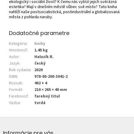
ekologický i sociální život? K čemu nás vybízí jejich svérázná
estetika? Mají v dnešním městě vůbec své místo? Tato kniha
nahlíží naše postsocialistická, postindustriální a globalizovaná
města z pohledu naruby.
Dodatočné parametre
Kategória
:
Knihy
Hmotnosť
:
1.45 kg
Autor
:
Haluzík R.
Jazyk
:
český
Rok vydania
:
2020
ISBN
:
978-80-200-3041-2
Rozsah
:
402 + 4
Formát
:
210 × 265 × 40 mm
Farebnosť
:
farebný titul
Väzba
:
tvrdá
Z
á
p
Informácie pre vás