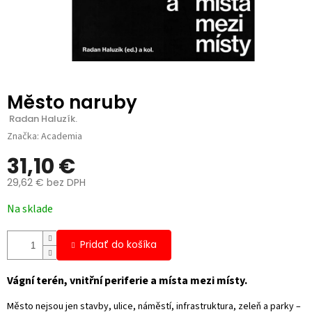
Město naruby
 Radan Haluzík.
Značka:
Academia
31,10 €
29,62 € bez DPH
Jednotková
Na sklade
cena:
Pridať do košíka
Vágní terén, vnitřní periferie a místa mezi místy.
Město nejsou jen stavby, ulice, náměstí, infrastruktura, zeleň a parky –