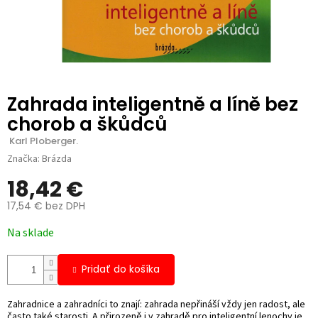
Zahrada inteligentně a líně bez
chorob a škůdců
 Karl Ploberger.
Značka:
Brázda
18,42 €
17,54 € bez DPH
Jednotková
Na sklade
cena:
Pridať do košíka
Zahradnice a zahradníci to znají: zahrada nepřináší vždy jen radost, ale
často také starosti. A přirozeně i v zahradě pro inteligentní lenochy je