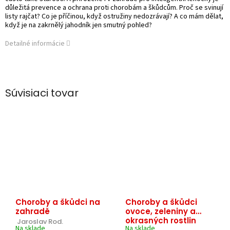
důležitá prevence a ochrana proti chorobám a škůdcům. Proč se svinují
listy rajčat? Co je příčinou, když ostružiny nedozrávají? A co mám dělat,
když je na zakrnělý jahodník jen smutný pohled?
Detailné informácie
Súvisiaci tovar
Choroby a škůdci na
Choroby a škůdci
zahradě
ovoce, zeleniny a
okrasných rostlin
 Jaroslav Rod.
Na sklade
Na sklade