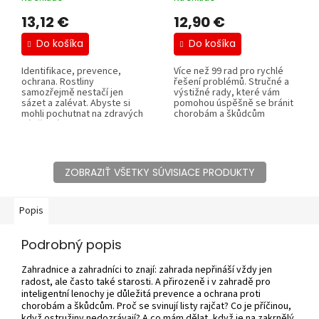
 Andreas Vietmeier, Marianne K
13,12 €
12,90 €
Do košíka
Do košíka
Identifikace, prevence,
Více než 99 rad pro rychlé
ochrana. Rostliny
řešení problémů. Stručné a
samozřejmě nestačí jen
výstižné rady, které vám
sázet a zalévat. Abyste si
pomohou úspěšně se bránit
mohli pochutnat na zdravých
chorobám a škůdcům
výpěstcích a aby...
ovoce,...
ZOBRAZIŤ VŠETKY SÚVISIACE PRODUKTY
Popis
Podrobný popis
Zahradnice a zahradníci to znají: zahrada nepřináší vždy jen
radost, ale často také starosti. A přirozeně i v zahradě pro
inteligentní lenochy je důležitá prevence a ochrana proti
chorobám a škůdcům. Proč se svinují listy rajčat? Co je příčinou,
když ostružiny nedozrávají? A co mám dělat, když je na zakrnělý