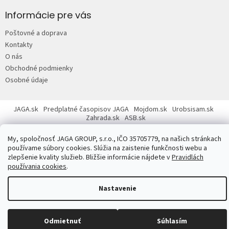
á
p
Informácie pre vás
ä
Poštovné a doprava
t
Kontakty
i
O nás
e
Obchodné podmienky
Osobné údaje
JAGA.sk
Predplatné časopisov JAGA
Mojdom.sk
Urobsisam.sk
Zahrada.sk
ASB.sk
My, spoločnosť JAGA GROUP, s.r.o., IČO 35705779, na našich stránkach
používame súbory cookies. Slúžia na zaistenie funkčnosti webu a
zlepšenie kvality služieb. Bližšie informácie nájdete v
Pravidlách
používania cookies
.
Copyright 2026
JAGASTORE.sk
. Všetky práva vyhradené.
Upraviť
nastavenie cookies
Nastavenie
Odmietnuť
Súhlasím