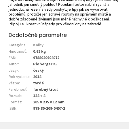
jahodník jen smutný pohled? Populární autor nabízí rychlá a
jednoduchá řešení a vždy poskytuje tipy jak se vyvarovat
problémů, protože jen zdravé rostliny na správném místě a
dobře zásobené živinami jsou méně náchylné k poškození.
Připojuje i kreativní nápady pro všední dny na zahradě.
Dodatočné parametre
Kategória
:
Knihy
Hmotnosť
:
0.62 kg
EAN
:
9788020904072
Autor
:
Ploberger K.
Jazyk
:
český
Rok vydania
:
2014
Väzba
:
tvrdá
Farebnosť
:
farebný titul
Rozsah
:
124 + 4
Formát
:
205 × 235 × 12 mm
ISBN
:
978-80-209-0407-2
Z