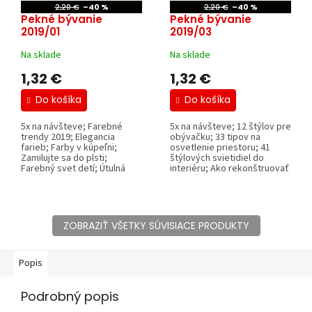
2,20 €
–40 %
2,20 €
–40 %
Pekné bývanie
Pekné bývanie
2019/01
2019/03
Na sklade
Na sklade
1,32 €
1,32 €
Do košíka
Do košíka
5x na návšteve; Farebné
5x na návšteve; 12 štýlov pre
trendy 2019; Elegancia
obývačku; 33 tipov na
farieb; Farby v kúpeľni;
osvetlenie priestoru; 41
Zamilujte sa do plsti;
štýlových svietidiel do
Farebný svet detí; Útulná
interiéru; Ako rekonštruovať
spálňa pre ženu;...
kuchyňu...
ZOBRAZIŤ VŠETKY SÚVISIACE PRODUKTY
Popis
Podrobný popis