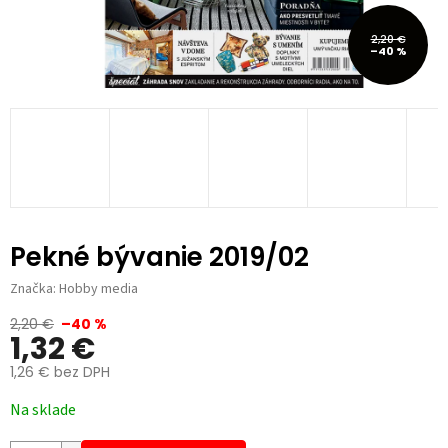
2,20 €
–40 %
Pekné bývanie 2019/02
Značka:
Hobby media
2,20 €
–40 %
1,32 €
1,26 € bez DPH
Jednotková
Na sklade
cena: