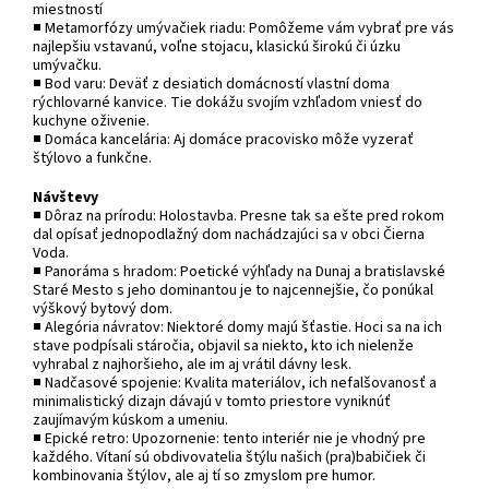
miestností
■ Metamorfózy umývačiek riadu: Pomôžeme vám vybrať pre vás
najlepšiu vstavanú, voľne stojacu, klasickú širokú či úzku
umývačku.
■ Bod varu: Deväť z desiatich domácností vlastní doma
rýchlovarné kanvice. Tie dokážu svojím vzhľadom vniesť do
kuchyne oživenie.
■ Domáca kancelária: Aj domáce pracovisko môže vyzerať
štýlovo a funkčne.
Návštevy
■ Dôraz na prírodu: Holostavba. Presne tak sa ešte pred rokom
dal opísať jednopodlažný dom nachádzajúci sa v obci Čierna
Voda.
■ Panoráma s hradom: Poetické výhľady na Dunaj a bratislavské
Staré Mesto s jeho dominantou je to najcennejšie, čo ponúkal
výškový bytový dom.
■ Alegória návratov: Niektoré domy majú šťastie. Hoci sa na ich
stave podpísali stáročia, objavil sa niekto, kto ich nielenže
vyhrabal z najhoršieho, ale im aj vrátil dávny lesk.
■ Nadčasové spojenie: Kvalita materiálov, ich nefalšovanosť a
minimalistický dizajn dávajú v tomto priestore vyniknúť
zaujímavým kúskom a umeniu.
■ Epické retro: Upozornenie: tento interiér nie je vhodný pre
každého. Vítaní sú obdivovatelia štýlu našich (pra)babičiek či
kombinovania štýlov, ale aj tí so zmyslom pre humor.