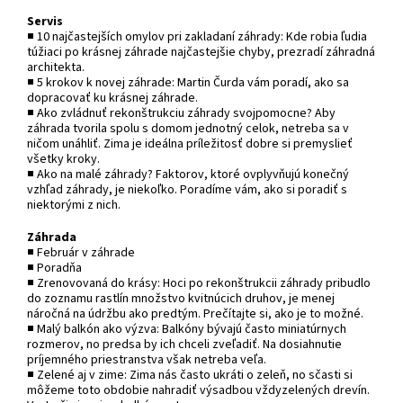
Servis
■ 10 najčastejších omylov pri zakladaní záhrady: Kde robia ľudia
túžiaci po krásnej záhrade najčastejšie chyby, prezradí záhradná
architekta.
■ 5 krokov k novej záhrade: Martin Čurda vám poradí, ako sa
dopracovať ku krásnej záhrade.
■ Ako zvládnuť rekonštrukciu záhrady svojpomocne? Aby
záhrada tvorila spolu s domom jednotný celok, netreba sa v
ničom unáhliť. Zima je ideálna príležitosť dobre si premyslieť
všetky kroky.
■ Ako na malé záhrady? Faktorov, ktoré ovplyvňujú konečný
vzhľad záhrady, je niekoľko. Poradíme vám, ako si poradiť s
niektorými z nich.
Záhrada
■ Február v záhrade
■ Poradňa
■ Zrenovovaná do krásy: Hoci po rekonštrukcii záhrady pribudlo
do zoznamu rastlín množstvo kvitnúcich druhov, je menej
náročná na údržbu ako predtým. Prečítajte si, ako je to možné.
■ Malý balkón ako výzva: Balkóny bývajú často miniatúrnych
rozmerov, no predsa by ich chceli zveľadiť. Na dosiahnutie
príjemného priestranstva však netreba veľa.
■ Zelené aj v zime: Zima nás často ukráti o zeleň, no sčasti si
môžeme toto obdobie nahradiť výsadbou vždyzelených drevín.