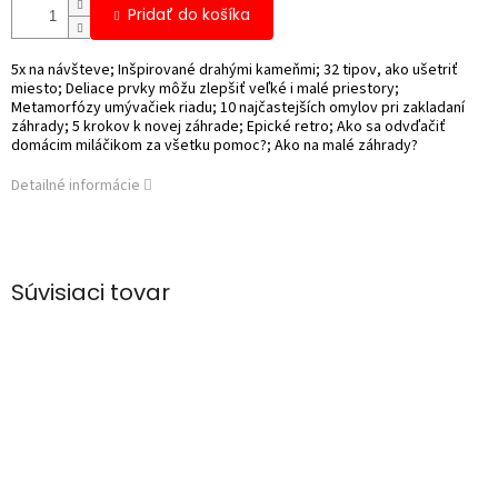
Pridať do košíka
5x na návšteve; Inšpirované drahými kameňmi; 32 tipov, ako ušetriť
miesto; Deliace prvky môžu zlepšiť veľké i malé priestory;
Metamorfózy umývačiek riadu; 10 najčastejších omylov pri zakladaní
záhrady; 5 krokov k novej záhrade; Epické retro; Ako sa odvďačiť
domácim miláčikom za všetku pomoc?; Ako na malé záhrady?
Detailné informácie
Súvisiaci tovar