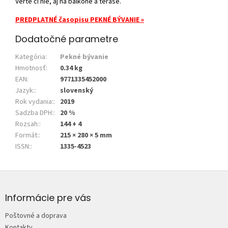
Verte či nie, aj na balkóne a terase.
PREDPLATNÉ časopisu PEKNÉ BÝVANIE »
Dodatočné parametre
Kategória
:
Pekné bývanie
Hmotnosť
:
0.34 kg
EAN
:
9771335452000
Jazyk:
:
slovenský
Rok vydania:
:
2019
Sadzba DPH:
:
20 %
Rozsah:
:
144 + 4
Formát:
:
215 × 280 × 5 mm
ISSN:
:
1335-4523
Z
á
p
Informácie pre vás
ä
Poštovné a doprava
t
Kontakty