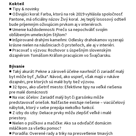
Kokteil
■ Tipy & novinky
■ Oživujúci koral: Farba, ktorú na rok 2019 vyhlásila spoločnosť
Pantone, má oficiálny názov Živý koral. Jej teplý lososový odtieň
bude príjemným oživujúcim prvkom aj v interiéroch.
■ Umenie každodennosti: Prečo sa nepochváliť svojím
obľúbeným umeleckým štýlom?
■ Inšpirované drahými kameňmi: Odlesky drahokamov vyzerajú
krásne nielen na náušniciach či prsteňoch, ale aj v interiéri.
■ Pracovať s výzvou: Rozhovor s úspešným slovenským
dizajnérom Tomášom Kráľom pracujúcim vo Švajčiarsku.
Bývanie
■ Taký akurát: Pekne a zároveň účelne navrhnúť či zariadiť malý
byt môže byť „fuška“. Návod, ako uspieť, však majú v rukáve
dizajnéri, pre ktorých sú malé byty tiež výzvou.
■ 32 tipov, ako ušetriť miesto: Efektívne tipy na veľké riešenia
pre malé domácnosti
■ Na viac účelov: Zariadiť malý byt či garsónku môže
predstavovať oriešok. Našťastie existuje riešenie – viacúčelový
nábytok, ktorý v sebe prepája niekoľko funkcií.
■ Z izby do izby: Deliace prvky môžu zlepšiť veľké i malé
priestory.
■ Nielen o psíčkovi a mačičke: Ako sa odvďačiť domácim
miláčikom za všetku pomoc?
■ Poradňa: Overené rady a triky na presvetlenie tmavých