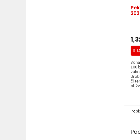
Pek
202
1,3
D
3x na
100 
záhra
Urob
či t
obýva
Popi
Po