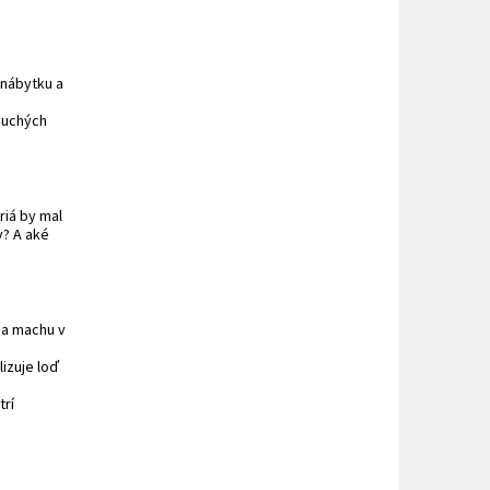
 nábytku a
duchých
riá by mal
v? A aké
 a machu v
izuje loď
trí