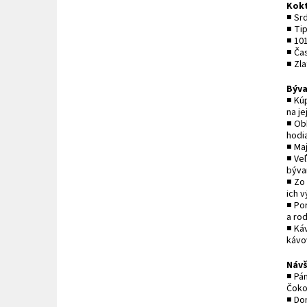
Kokt
■ Sr
■ Ti
■ 101
■ Ča
■ Zla
Býva
■ Kú
na j
■ Obk
hodi
■ Maj
■ Ve
bývan
■ Zo
ich 
■ Po
a ro
■ Káv
kávo
Návš
■ Pán
Čokoľ
■ Do