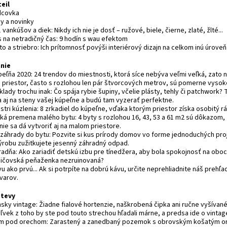
eil
dcovka
py a novinky
 vankúšov a diek: Nikdy ich nie je dosť – ružové, biele, čierne, zlaté, žlté...
s na netradičný čas: 9 hodín s wau efektom
to a striebro: Ich prítomnosť povýši interiérový dizajn na celkom inú úroveň
nie
peľňa 2020: 24 trendov do miestnosti, ktorá síce nebýva veľmi veľká, zato 
ej priestor, často s rozlohou len pár štvorcových metrov, sú pomerne vysok
lady trochu inak: Čo spája rybie šupiny, včelie plásty, tehly či patchwork? 
a aj na steny vašej kúpeľne a budú tam vyzerať perfektne.
stri kúzlenia: 8 zrkadiel do kúpeľne, vďaka ktorým priestor získa osobitý rá
ľká premena malého bytu: 4 byty s rozlohou 16, 43, 53 a 61 m2 sú dôkazom,
ie sa dá vytvoriť aj na malom priestore.
 záhrady do bytu: Pozvite si kus prírody domov vo forme jednoduchých pro
výrobu zužitkujete jesenný záhradný odpad.
radňa: Ako zariadiť detskú izbu pre tínedžera, aby bola spokojnosť na obo
dičovská peňaženka nezruinovaná?
u ako prvú... Ak si potrpíte na dobrú kávu, určite neprehliadnite náš prehľa
varov.
tevy
sky vintage: Žiadne fialové hortenzie, naškrobená čipka ani ručne vyšívané
vek z toho by ste pod touto strechou hľadali márne, a predsa ide o vintage
m pod orechom: Zarastený a zanedbaný pozemok s obrovským košatým 