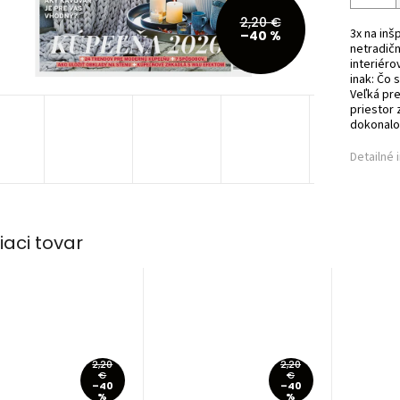
2,20 €
3x na inš
–40 %
netradičn
interiéro
inak: Čo 
Veľká pr
priestor 
dokonalos
Detailné 
iaci tovar
2,20
2,20
€
€
–40
–40
%
%