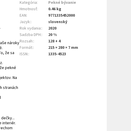
Kategória
:
Pekné bývanie
Hmotnosť
:
0.46 kg
EAN
:
9771335452000
Jazyk:
:
slovenský
.
Rok vydania:
:
2020
Sadzba DPH:
:
20 %
Rozsah:
:
128 + 4
naše nároky
Formát:
:
215 × 280 × 7 mm
é.
To, že sa
ISSN:
:
1335-4523
z.
 že pekné
jektov. Na
ch stranách
d
 dečky...
 interiér.
orechom