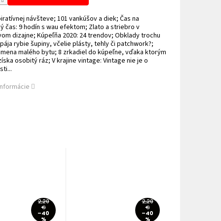
piratívnej návšteve; 101 vankúšov a diek; Čas na
ý čas: 9 hodín s wau efektom; Zlato a striebro v
vom dizajne; Kúpeľňa 2020: 24 trendov; Obklady trochu
spája rybie šupiny, včelie plásty, tehly či patchwork?;
emena malého bytu; 8 zrkadiel do kúpeľne, vďaka ktorým
získa osobitý ráz; V krajine vintage: Vintage nie je o
ti...
informácie
2,20
2,20
€
€
–40
–40
%
%