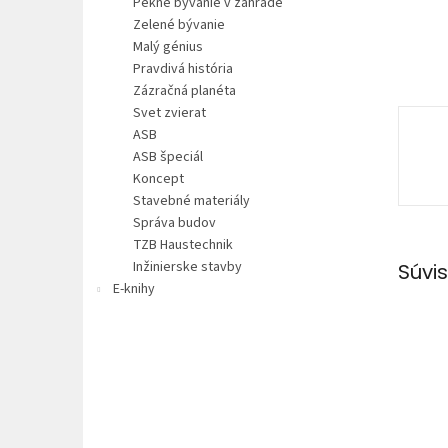
Pekné bývanie v záhrade
Zelené bývanie
Malý génius
Pravdivá história
Zázračná planéta
Svet zvierat
ASB
ASB špeciál
Koncept
Stavebné materiály
Správa budov
TZB Haustechnik
Inžinierske stavby
Súvis
E-knihy