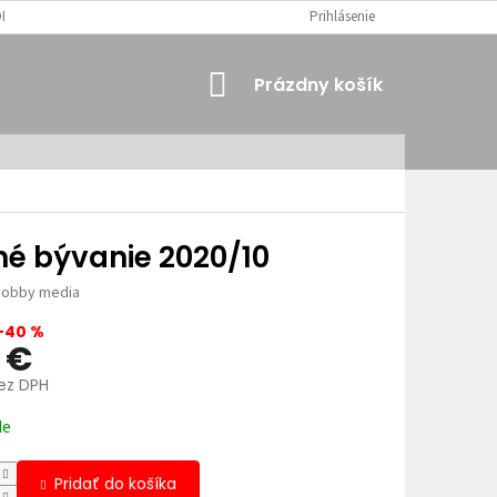
MIENKY
OSOBNÉ ÚDAJE
Prihlásenie
NÁKUPNÝ
Prázdny košík
KOŠÍK
né bývanie 2020/10
obby media
–40 %
2 €
bez DPH
ová
de
Pridať do košíka