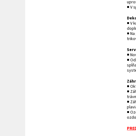
upro
■ V s
Deko
■ V k
dopl
■ Na
triko
Serv
■ No
■ Od
spĺň
syst
Záh
■ Ok
■ Zá
trávn
■ Zá
plav
■ Oz
ozdo
PRED