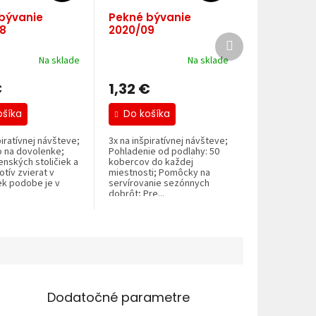
bývanie
Pekné bývanie
8
2020/09
Ďalší
produkt
Na sklade
Na sklade
€
1,32 €
ošíka
Do košíka
piratívnej návšteve;
3x na inšpiratívnej návšteve;
 na dovolenke;
Pohladenie od podlahy: 50
enských stoličiek a
kobercov do každej
otív zvierat v
miestnosti; Pomôcky na
ek podobe je v
servírovanie sezónnych
dobrôt; Pre...
Dodatočné parametre