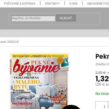
POŠTOVNÉ A DOPRAVA
KONTAKTY
O NÁS
OBCHODNÉ POD
HĽADAŤ
anie 2020/10
Pek
Značka:
H
2,20 €
1,3
1,26 € 
Jednotk
Na skla
cena: