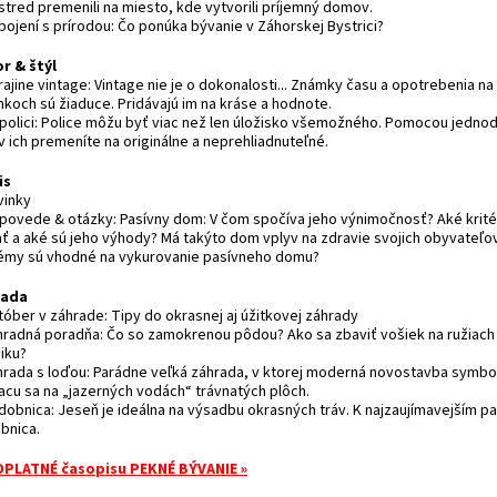
stred premenili na miesto, kde vytvorili príjemný domov.
pojení s prírodou: Čo ponúka bývanie v Záhorskej Bystrici?
r & štýl
rajine vintage: Vintage nie je o dokonalosti... Známky času a opotrebenia na
nkoch sú žiaduce. Pridávajú im na kráse a hodnote.
 polici: Police môžu byť viac než len úložisko všemožného. Pomocou jedno
v ich premeníte na originálne a neprehliadnuteľné.
is
vinky
povede & otázky: Pasívny dom: V čom spočíva jeho výnimočnosť? Aké krité
ať a aké sú jeho výhody? Má takýto dom vplyv na zdravie svojich obyvateľo
émy sú vhodné na vykurovanie pasívneho domu?
rada
tóber v záhrade: Tipy do okrasnej aj úžitkovej záhrady
hradná poradňa: Čo so zamokrenou pôdou? Ako sa zbaviť vošiek na ružiach
iku?
hrada s loďou: Parádne veľká záhrada, v ktorej moderná novostavba symbol
iacu sa na „jazerných vodách“ trávnatých plôch.
dobnica: Jeseň je ideálna na výsadbu okrasných tráv. K najzaujímavejším pa
bnica.
PLATNÉ časopisu PEKNÉ BÝVANIE »