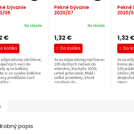
né bývanie
Pekné bývanie
Pekné 
0/06
2020/07
2020/0
Na sklade
Na sklade
2 €
1,32 €
1,32 
o košíka
Do košíka
Do k
 inšpiratívnej návšteve;
3x na inšpiratívnej návšteve;
3x na inš
báječných vecí do
100 úložných riešení do
Doma ako
dy aj na balkón;
interiéru; Kuchyňa 2020;
100 jedál
te si zo svojho balkóna
Letné grilovanie; Malé i
stolov; M
erasy predĺženú časť
veľké problémy, ktoré
akejkoľv
čky;...
zasahujú do...
rámci...
s
drobný popis