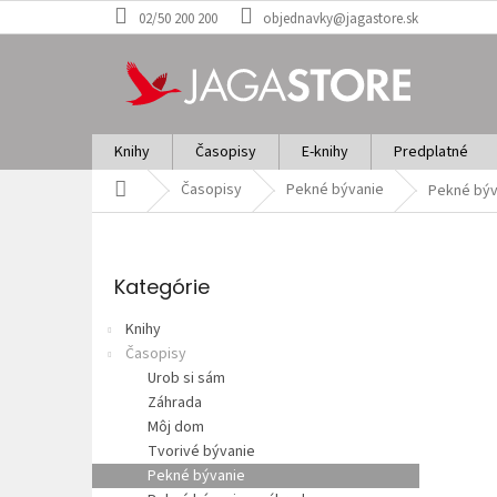
Prejsť
02/50 200 200
objednavky@jagastore.sk
na
obsah
Knihy
Časopisy
E-knihy
Predplatné
Domov
Časopisy
Pekné bývanie
Pekné býv
B
o
Preskočiť
č
kategórie
Kategórie
n
ý
Knihy
p
Časopisy
a
Urob si sám
n
Záhrada
e
Môj dom
l
Tvorivé bývanie
Pekné bývanie