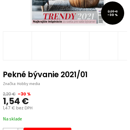
2,20 €
–30 %
Pekné bývanie 2021/01
Značka:
Hobby media
2,20 €
–30 %
1,54 €
1,47 € bez DPH
Jednotková
Na sklade
cena: