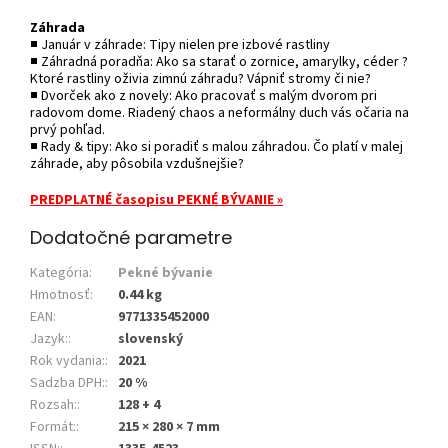
Záhrada
■ Január v záhrade: Tipy nielen pre izbové rastliny
■ Záhradná poradňa: Ako sa starať o zornice, amarylky, céder ?
Ktoré rastliny oživia zimnú záhradu? Vápniť stromy či nie?
■ Dvorček ako z novely: Ako pracovať s malým dvorom pri
radovom dome. Riadený chaos a neformálny duch vás očaria na
prvý pohľad.
■ Rady & tipy: Ako si poradiť s malou záhradou. Čo platí v malej
záhrade, aby pôsobila vzdušnejšie?
PREDPLATNÉ časopisu PEKNÉ BÝVANIE »
Dodatočné parametre
Kategória
:
Pekné bývanie
Hmotnosť
:
0.44 kg
EAN
:
9771335452000
Jazyk:
:
slovenský
Rok vydania:
:
2021
Sadzba DPH:
:
20 %
Rozsah:
:
128 + 4
Formát:
:
215 × 280 × 7 mm