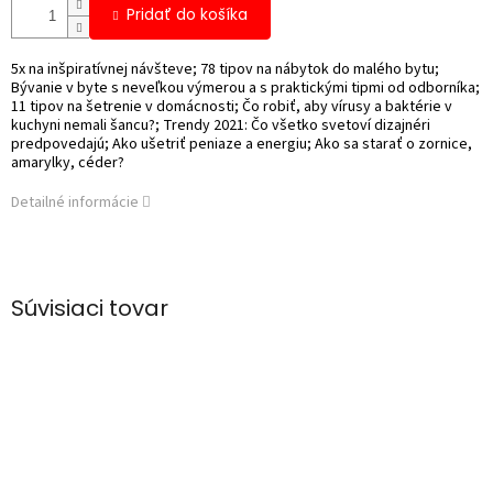
Pridať do košíka
5x na inšpiratívnej návšteve; 78 tipov na nábytok do malého bytu;
Bývanie v byte s neveľkou výmerou a s praktickými tipmi od odborníka;
11 tipov na šetrenie v domácnosti; Čo robiť, aby vírusy a baktérie v
kuchyni nemali šancu?; Trendy 2021: Čo všetko svetoví dizajnéri
predpovedajú; Ako ušetriť peniaze a energiu; Ako sa starať o zornice,
amarylky, céder?
Detailné informácie
Súvisiaci tovar