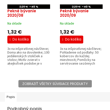
2,20 €
–40 %
2,20 €
–40 %
Pekné bývanie
Pekné bývanie
2020/08
2020/09
Na sklade
Na sklade
1,32 €
1,32 €
Do košíka
Do košíka
3x na inšpiratívnej návšteve;
3x na inšpiratívnej návšteve;
Doma ako na dovolenke; 100
Pohladenie od podlahy: 50
jedálenských stoličiek a
kobercov do každej
stolov; Motív zvierat v
miestnosti; Pomôcky na
akejkoľvek podobe je v
servírovanie sezónnych
rámci...
dobrôt; Pre...
ZOBRAZIŤ VŠETKY SÚVISIACE PRODUKTY
Popis
Podrobný popis