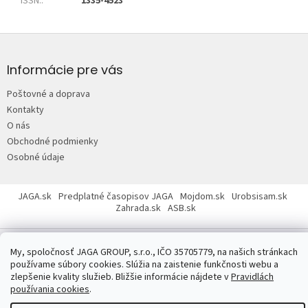
ISSN:
:
1335-4523
Z
á
p
Informácie pre vás
ä
Poštovné a doprava
t
Kontakty
i
O nás
e
Obchodné podmienky
Osobné údaje
JAGA.sk
Predplatné časopisov JAGA
Mojdom.sk
Urobsisam.sk
Zahrada.sk
ASB.sk
My, spoločnosť JAGA GROUP, s.r.o., IČO 35705779, na našich stránkach
používame súbory cookies. Slúžia na zaistenie funkčnosti webu a
zlepšenie kvality služieb. Bližšie informácie nájdete v
Pravidlách
používania cookies
.
Copyright 2026
JAGASTORE.sk
. Všetky práva vyhradené.
Upraviť
nastavenie cookies