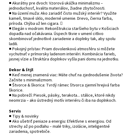
■ Akurátny pre dvoch: Vzorová ukážka minimalizmu –
jednoduchosť, kvalita materiálov, žiadne zbytočnosti.
■ Na území muža: Ako zariadiť čisto mužský interiér? Využite
kameň, tmavé sklo, moderné umenie. Drevo, čierna farba,
príroda. Chýba už len cigara. 
■ Elegán v modrom: Rekonštrukcia staršieho bytu v Košiciach
dopadla nad očakávania. Úspech tkvie v umení citlivo
skombinovať jednotlivé zariadenie a doplnky tak, aby spolu
ladili.
■ Pokojný prístav: Priam dovolenkovú atmosféru si môžete
vychutnať v prímorsky ladenom interiéri. Kombinácia farieb,
jasnej vízie a štruktúra doplnkov vyšla pani domu na jednotku.
Dekor & štýl
■ Keď menej znamená viac: Máte chuť na zjednodušenie života?
Začnite s minimalizmom.
■ Štvorce & škorica: Tvrdý rámec štvorca zjemní hrejivá farba
škorice.
■ Na pobreží: Piesok, pásiky, terakota... stálice, ktoré nikdy
neomrzia – ako ústredný motív interiéru či iba na doplnkoch.
Servis
■ Tipy & novinky
■ Ako ušetriť peniaze a energiu: Efektívne s energiou. Od
strechy až po podlahu – malé triky, izolácie, inteligentné
zariadenia, spotrebiče.