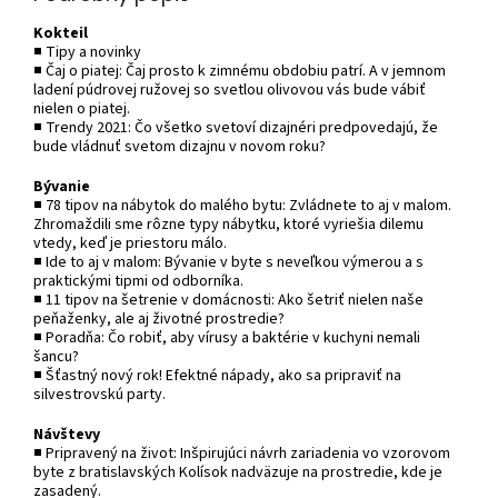
Kokteil
■ Tipy a novinky
■ Čaj o piatej: Čaj prosto k zimnému obdobiu patrí. A v jemnom
ladení púdrovej ružovej so svetlou olivovou vás bude vábiť
nielen o piatej.
■ Trendy 2021: Čo všetko svetoví dizajnéri predpovedajú, že
bude vládnuť svetom dizajnu v novom roku?
Bývanie
■ 78 tipov na nábytok do malého bytu: Zvládnete to aj v malom.
Zhromaždili sme rôzne typy nábytku, ktoré vyriešia dilemu
vtedy, keď je priestoru málo.
■ Ide to aj v malom: Bývanie v byte s neveľkou výmerou a s
praktickými tipmi od odborníka.
■ 11 tipov na šetrenie v domácnosti: Ako šetriť nielen naše
peňaženky, ale aj životné prostredie?
■ Poradňa: Čo robiť, aby vírusy a baktérie v kuchyni nemali
šancu?
■ Šťastný nový rok! Efektné nápady, ako sa pripraviť na
silvestrovskú party.
Návštevy
■ Pripravený na život: Inšpirujúci návrh zariadenia vo vzorovom
byte z bratislavských Kolísok nadväzuje na prostredie, kde je
zasadený.