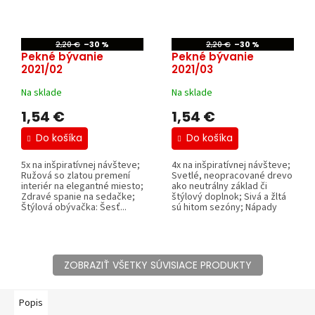
2,20 €
–30 %
2,20 €
–30 %
Pekné bývanie
Pekné bývanie
2021/02
2021/03
Na sklade
Na sklade
1,54 €
1,54 €
Do košíka
Do košíka
5x na inšpiratívnej návšteve;
4x na inšpiratívnej návšteve;
Ružová so zlatou premení
Svetlé, neopracované drevo
interiér na elegantné miesto;
ako neutrálny základ či
Zdravé spanie na sedačke;
štýlový doplnok; Sivá a žltá
Štýlová obývačka: Šesť...
sú hitom sezóny; Nápady
pre...
ZOBRAZIŤ VŠETKY SÚVISIACE PRODUKTY
Popis