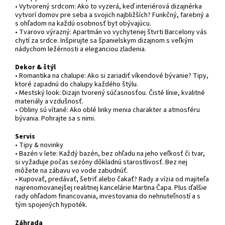
• Vytvorený srdcom: Ako to vyzerá, keď interiérová dizajnérka
vytvorí domov pre seba a svojich najbližších? Funkčný, farebný a
s ohľadom na každú osobnosť byt obývajúcu.
• Tvarovo výrazný: Apartmán vo vychytenej štvrti Barcelony vás
chytí za srdce. Inšpirujte sa španielskym dizajnom s veľkým
nádychom ležérnosti a eleganciou zladenia.
Dekor & štýl
• Romantika na chalupe: Ako si zariadiť víkendové bývanie? Tipy,
ktoré zapadnú do chalupy každého štýlu.
• Mestský look: Dizajn tvorený súčasnosťou. Čisté línie, kvalitné
materiály a vzdušnosť.
• Obliny sú vítané: Ako oblé linky menia charakter a atmosféru
bývania. Pohrajte sa s nimi.
Servis
• Tipy & novinky
• Bazén v lete: Každý bazén, bez ohľadu na jeho veľkosť či tvar,
si vyžaduje počas sezóny dôkladnú starostlivosť. Bez nej
môžete na zábavu vo vode zabudnúť.
• Kupovať, predávať, šetriť alebo čakať? Rady a vízia od majiteľa
najrenomovanejšej realitnej kancelárie Martina Čapa. Plus ďalšie
rady ohľadom financovania, investovania do nehnuteľností a s
tým spojených hypoték.
Záhrada