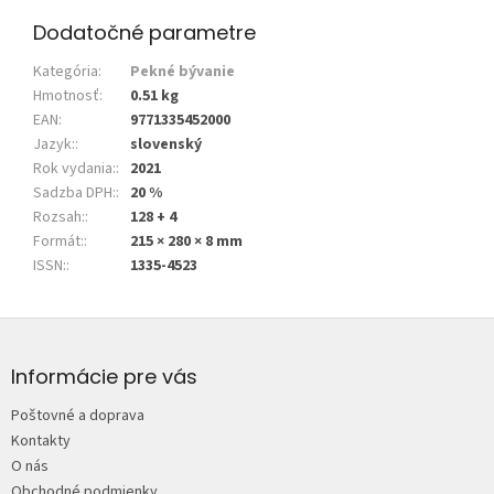
Dodatočné parametre
Kategória
:
Pekné bývanie
Hmotnosť
:
0.51 kg
EAN
:
9771335452000
Jazyk:
:
slovenský
Rok vydania:
:
2021
Sadzba DPH:
:
20 %
Rozsah:
:
128 + 4
Formát:
:
215 × 280 × 8 mm
ISSN:
:
1335-4523
Z
á
p
Informácie pre vás
ä
Poštovné a doprava
t
Kontakty
i
O nás
e
Obchodné podmienky