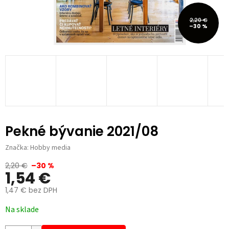
2,20 €
–30 %
Pekné bývanie 2021/08
Značka:
Hobby media
2,20 €
–30 %
1,54 €
1,47 € bez DPH
Jednotková
Na sklade
cena: