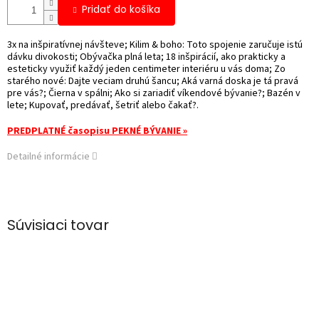
Pridať do košíka
3x na inšpiratívnej návšteve; Kilim & boho: Toto spojenie zaručuje istú
dávku divokosti; Obývačka plná leta; 18 inšpirácií, ako prakticky a
esteticky využiť každý jeden centimeter interiéru u vás doma; Zo
starého nové: Dajte veciam druhú šancu; Aká varná doska je tá pravá
pre vás?; Čierna v spálni; Ako si zariadiť víkendové bývanie?; Bazén v
lete; Kupovať, predávať, šetriť alebo čakať?.
PREDPLATNÉ časopisu PEKNÉ BÝVANIE »
Detailné informácie
Súvisiaci tovar