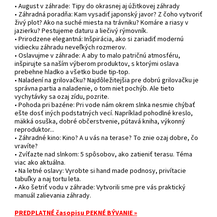
• August v záhrade: Tipy do okrasnej aj úžitkovej záhrady
• Záhradná poradňa: Kam vysadiť japonský javor? Z čoho vytvoriť
živý plot? Ako na suché miesta na trávniku? Komáre a riasy v
jazierku? Pestujeme daturu a liečivý rýmovník.
• Prirodzene elegantná: Inšpirácia, ako si zariadiť modernú
vidiecku záhradu neveľkých rozmerov.
• Oslavujme v záhrade: A aby to malo patričnú atmosféru,
inšpirujte sa naším výberom produktov, s ktorými oslava
prebehne hladko a všetko bude tip-top.
• Naladení na grilovačku? Najdôležitejšia pre dobrú grilovačku je
správna partia a naladenie, o tom niet pochýb. Ale tieto
vychytávky sa ozaj zídu, pozrite.
• Pohoda pri bazéne: Pri vode nám okrem slnka nesmie chýbať
ešte dosť iných podstatných vecí. Napríklad pohodlné kreslo,
mäkká osuška, dobré občerstvenie, pútavá kniha, výkonný
reproduktor...
• Záhradné kino: Kino? A u vás na terase? To znie ozaj dobre, čo
vravíte?
• Zvíťazte nad slnkom: 5 spôsobov, ako zatieniť terasu. Téma
viac ako aktuálna.
• Na letné oslavy: Vyrobte si hand made podnosy, privítacie
tabuľky a naj tortu leta.
• Ako šetriť vodu v záhrade: Vytvorili sme pre vás praktický
manuál zalievania záhrady.
PREDPLATNÉ časopisu PEKNÉ BÝVANIE »