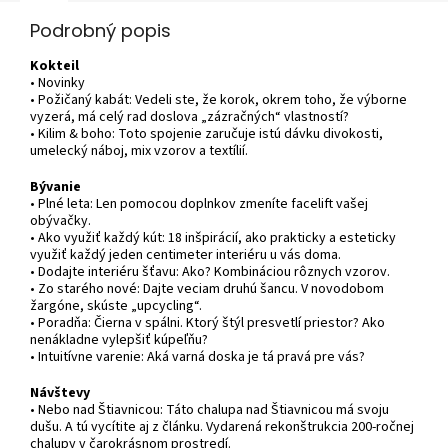
Podrobný popis
Kokteil
• Novinky
• Požičaný kabát: Vedeli ste, že korok, okrem toho, že výborne
vyzerá, má celý rad doslova „zázračných“ vlastností?
• Kilim & boho: Toto spojenie zaručuje istú dávku divokosti,
umelecký náboj, mix vzorov a textílií.
Bývanie
• Plné leta: Len pomocou doplnkov zmeníte facelift vašej
obývačky.
• Ako využiť každý kút: 18 inšpirácií, ako prakticky a esteticky
využiť každý jeden centimeter interiéru u vás doma.
• Dodajte interiéru šťavu: Ako? Kombináciou rôznych vzorov.
• Zo starého nové: Dajte veciam druhú šancu. V novodobom
žargóne, skúste „upcycling“.
• Poradňa: Čierna v spálni. Ktorý štýl presvetlí priestor? Ako
nenákladne vylepšiť kúpeľňu?
• Intuitívne varenie: Aká varná doska je tá pravá pre vás?
Návštevy
• Nebo nad Štiavnicou: Táto chalupa nad Štiavnicou má svoju
dušu. A tú vycítite aj z článku. Vydarená rekonštrukcia 200-ročnej
chalupy v čarokrásnom prostredí.