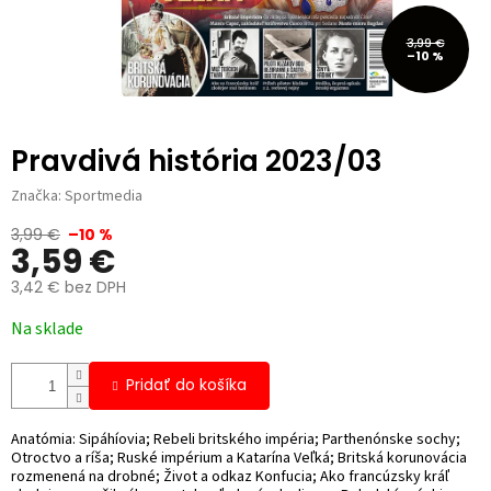
3,99 €
–10 %
Pravdivá história 2023/03
Značka:
Sportmedia
3,99 €
–10 %
3,59 €
3,42 € bez DPH
Jednotková
Na sklade
cena:
Pridať do košíka
Anatómia: Sipáhíovia; Rebeli britského impéria; Parthenónske sochy;
Otroctvo a ríša; Ruské impérium a Katarína Veľká; Britská korunovácia
rozmenená na drobné; Život a odkaz Konfucia; Ako francúzsky kráľ