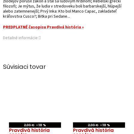
zlodejov porušil zákon a stal sa ľudovým hrdinom; Rebelskí grécki
filozofi; Je mýtus, že ludia v stredoveku boli barbarskejší, hlúpejší
alebo zatemnenejší; Prvý Inka: Kto bol Manco Capac, zakladateľ
kráľovstva Cusco?; Bitka pri Sedane...
PREDPLATNÉ časopisu Pravdivá história »
Detailné informácie
Súvisiaci tovar
2,99 €
–10 %
2,99 €
–10 %
Pravdivá história
Pravdivá história