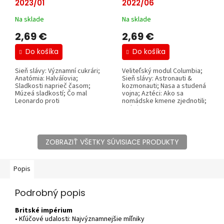
2023/01
2022/06
Na sklade
Na sklade
2,69 €
2,69 €
Do košíka
Do košíka
Sieň slávy: Významní cukrári;
Veliteľský modul Columbia;
Anatómia: Halváíovia;
Sieň slávy: Astronauti &
Sladkosti naprieč časom;
kozmonauti; Nasa a studená
Múzeá sladkostí; Čo mal
vojna; Aztéci: Ako sa
Leonardo proti
nomádske kmene zjednotili;
Michelangelovmu...
Veľké...
ZOBRAZIŤ VŠETKY SÚVISIACE PRODUKTY
Popis
Podrobný popis
Britské impérium
• Kľúčové udalosti: Najvýznamnejšie míľniky