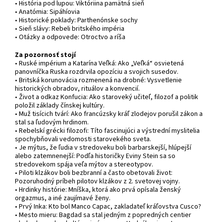
• História pod lupou: Viktóriina pamätná sieň
• Anatómia: Sipáhíovia
• Historické poklady: Parthenónske sochy
• Sieň slávy: Rebeli britského impéria
• Otázky a odpovede: Otroctvo a ríša
Za pozornosť stojí
• Ruské impérium a Katarína Veľká: Ako „Veľká“ osvietená
panovníčka Ruska rozdrvila opozíciu a svojich susedov.
• Britská korunovácia rozmenená na drobné: Vysvetlenie
historických obradov, rituálov a konvencií.
• Život a odkaz Konfucia: Ako staroveký učiteľ, filozof a politik
položil základy čínskej kultúry.
• Muž tisícich tvárí: Ako francúzsky kráľ zlodejov porušil zákon a
stal sa ľudovým hrdinom.
• Rebelskí grécki filozofi: Títo fascinujúci a výstrední myslitelia
spochybňovali vedomosti starovekého sveta.
• Je mýtus, že ľudia v stredoveku boli barbarskejší, hlúpejší
alebo zatemnenejší: Podľa historičky Eviny Stein sa so
stredovekom spája veľa mýtov a stereotypov.
• Piloti klzákov boli bezbranní a často obetovali život:
Pozoruhodný príbeh pilotov klzákov z 2. svetovej vojny.
• Hrdinky histórie: Mníška, ktorá ako prvá opísala ženský
orgazmus, a iné zaujímavé ženy.
• Prvý Inka: Kto bol Manco Capac, zakladateľ kráľovstva Cusco?
• Mesto mieru: Bagdad sa stal jedným z popredných centier