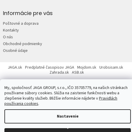
Z
á
p
Informácie pre vás
ä
Poštovné a doprava
t
Kontakty
i
O nás
e
Obchodné podmienky
Osobné údaje
JAGA.sk
Predplatné časopisov JAGA
Mojdom.sk
Urobsisam.sk
Zahrada.sk
ASB.sk
My, spoločnosť JAGA GROUP, s.r.o., IČO 35705779, na našich stránkach
používame súbory cookies. Slúžia na zaistenie funkčnosti webu a
zlepšenie kvality služieb. Bližšie informácie nájdete v
Pravidlách
používania cookies
.
Copyright 2026
JAGASTORE.sk
. Všetky práva vyhradené.
Upraviť
nastavenie cookies
Nastavenie