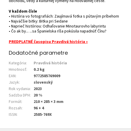
obchodu, vedy a kultúrnej výmeny na Hodvábnej ceste.
V každom čísle
• História vo fotografiách: Zaujímavá fotka s pútavým príbehom
• Najväčšie bitky: Bitka pri Sedane
• Naprieč históriou: Odhaľovanie Minotaurovho labyrintu
• Čo ak by... ...sa Španielska ríša pokúsila napadnúť Čínu?
PREDPLATNÉ časopisu Pravdivá história »
Dodatočné parametre
Kategória
:
Pravdivá história
Hmotnosť
:
0.2 kg
EAN
:
9772585769009
Jazyk
:
slovenský
Rok vydania
:
2023
Sadzba DPH
:
20 %
Formát
:
210 × 285 × 3 mm
Rozsah
:
96 + 4
ISSN
:
2585-769X