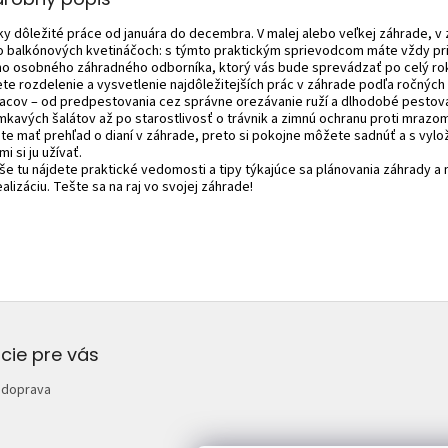
ky dôležité práce od januára do decembra. V malej alebo veľkej záhrade, v
o balkónových kvetináčoch: s týmto praktickým sprievodcom máte vždy pr
ho osobného záhradného odborníka, ktorý vás bude sprevádzať po celý rok
ete rozdelenie a vysvetlenie najdôležitejších prác v záhrade podľa ročných
acov – od predpestovania cez správne orezávanie ruží a dlhodobé pestov
mkavých šalátov až po starostlivosť o trávnik a zimnú ochranu proti mrazo
te mať prehľad o dianí v záhrade, preto si pokojne môžete sadnúť a s vyl
i si ju užívať.
še tu nájdete praktické vedomosti a tipy týkajúce sa plánovania záhrady a
ealizáciu. Tešte sa na raj vo svojej záhrade!
cie pre vás
 doprava