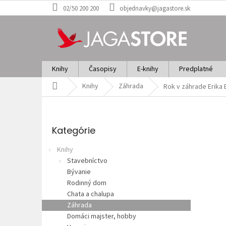
Prejsť
02/50 200 200
objednavky@jagastore.sk
na
obsah
Knihy
Časopisy
E-knihy
Predplatné
Domov
Knihy
Záhrada
Rok v záhrade
Erika
B
o
Preskočiť
č
kategórie
Kategórie
n
ý
Knihy
p
Stavebníctvo
a
Bývanie
n
Rodinný dom
e
Chata a chalupa
l
Záhrada
Domáci majster, hobby