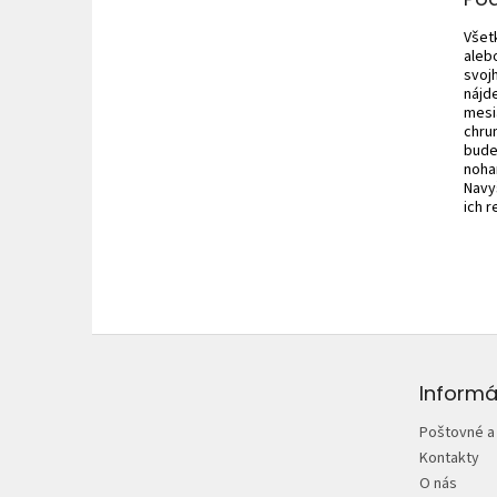
Všet
aleb
svoj
nájd
mesi
chru
bude
noham
Navy
ich r
Z
á
p
Informá
ä
Poštovné a
t
Kontakty
i
O nás
e