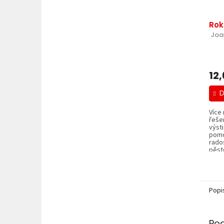
Rok
 Joa
12
D
Více 
řeše
výst
pomo
rado
pěsto
Popi
Po