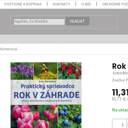
POŠTOVNÉ A DOPRAVA
KONTAKTY
O NÁS
OBCHODNÉ POD
HĽADAŤ
 Börnerová.
Rok
 Erika B
Značka:
P
11,3
10,77 €
Jednotk
Na skla
cena: