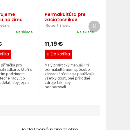
vujeme
Permakultúra pre
u na zimu
začiatočníkov
Ďalší
sečný.
 Robert Elger.
produkt
Na sklade
Na sklade
€
11,19 €
ošíka
Do košíka
 příručka pro
Malý praktický manuál. Pri
ahrádkáře, kteří s
permakultúrnom spôsobe
ícím podzimem
záhradkárčenia sa používajú
žitečné rady, co
všetky dostupné prírodné
dělat, aby jejich
zdroje tak, aby
.
podporovali...
Dodatočné parametre