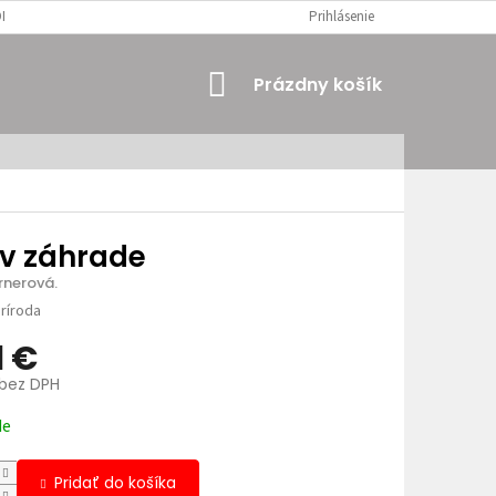
MIENKY
OSOBNÉ ÚDAJE
Prihlásenie
NÁKUPNÝ
Prázdny košík
KOŠÍK
 v záhrade
örnerová.
ríroda
1 €
 bez DPH
ová
de
Pridať do košíka