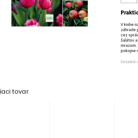
Prakti
V knihe n
záhrade 
cez sprá
šalátov a
mrazom. V
pokojne m
Detailné 
iaci tovar