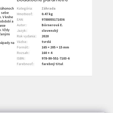
 záhonoch
Kategória
:
Záhrada
i sebe
Hmotnosť
:
0.47 kg
. V knihe
EAN
:
9788055171036
 období a
Autor:
:
Börnerová E.
anie
m. Vždy
Jazyk:
:
slovenský
oženými
Rok vydania:
:
2020
Väzba:
:
tvrdá
 nápady na
Formát:
:
165 × 205 × 15 mm
Rozsah:
:
160 + 4
ISBN:
:
978-80-551-7103-6
Farebnosť:
:
farebný titul