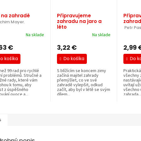
 na zahradě
Připravujeme
Připra
zahradu na jaro a
zahrad
chim Mayer.
léto
 Petr Pa
 Petr Pasečný.
Na sklade
Na sklade
,63 €
3,22 €
2,99 
o košíka
Do košíka
Do k
než 99 rad pro rychlé
S blížícím se koncem zimy
Praktická
ní problémů. Stručné a
začíná majitel zahrady
všechny z
ižné rady, které vám
přemýšlet, co ve své
nastávaj
hou k tomu, aby
zahradě vylepšit, odkud
uvítají u
st z úspěšného
začít, aby byl v létě se svým
všechno u
vání ovoce a...
dílem...
zahrada..
s
drobný popis