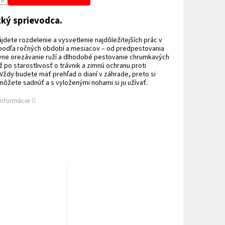
cký sprievodca.
ájdete rozdelenie a vysvetlenie najdôležitejších prác v
podľa ročných období a mesiacov – od predpestovania
vne orezávanie ruží a dlhodobé pestovanie chrumkavých
ž po starostlivosť o trávnik a zimnú ochranu proti
ždy budete mať prehľad o dianí v záhrade, preto si
ôžete sadnúť a s vyloženými nohami si ju užívať.
informácie