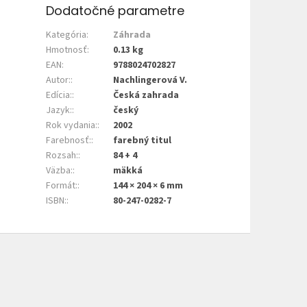
Dodatočné parametre
Kategória
:
Záhrada
Hmotnosť
:
0.13 kg
EAN
:
9788024702827
Autor:
:
Nachlingerová V.
Edícia:
:
Česká zahrada
Jazyk:
:
český
Rok vydania:
:
2002
Farebnosť:
:
farebný titul
Rozsah:
:
84 + 4
Väzba:
:
mäkká
Formát:
:
144 × 204 × 6 mm
ISBN:
:
80-247-0282-7