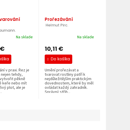
tvarování
Prořezávání
 Helmut Pirc.
Baumann.
Na sklade
Na sklade
 €
10,11 €
ošíka
Do košíka
ní v praxi. Řez je
Umění prořezávat a
 nejen tehdy,
tvarovat rostliny patří k
 vytvořit pěkně
nejdůležitějším praktickým
é keře nebo mít
dovednostem, které by měl
ivý plot, ale je
ovládat každý zahradník.
..
Správný střih...