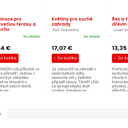
pirace pro
Květiny pro suché
Řez a 
kvetlou terasu a
zahrady
dřevin
echu
 Petr Hanzelka.
 Josef 
tina Hájková.
Na sklade
Na sklade
84 €
17,07 €
13,35
o košíka
Do košíka
Do k
řiblížit svůj příbytek co
Ze stanovišť na zahradě s
Prořezává
ce přírodě? Jednou z
nedostatkem vláhy
nezbytný
ostí je zakládání
nemusíte mít v žádném
chcete-li
ad na terasách a
případě obavy. Téměř vždy
tvarovan
chách našich domů.
se dá najít nějaký druh
pěstěný ž
to nic...
rostliny, kterému se...
důležitý i.
s