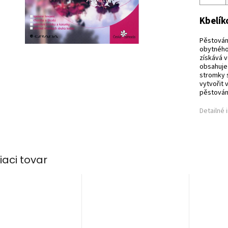
Kbelík
Pěstování
obytného 
získává v
obsahuje
stromky s
vytvořit 
pěstování
Detailné 
iaci tovar