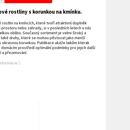
ové rostliny s korunkou na kmínku.
 rostlin na kmíncích, které tvoří atraktivní doplněk
prostoru nebo zahrady, si v posledních letech u nás
elkou oblibu. Současný sortiment je velmi široký a
 také druhy, které se mohou pěstovat jako menší
 okrasnou korunkou. Publikace ukáže laikům kterak
v domácím prostředí optimální podmínky pro jejich další
 a přezimování.
informácie