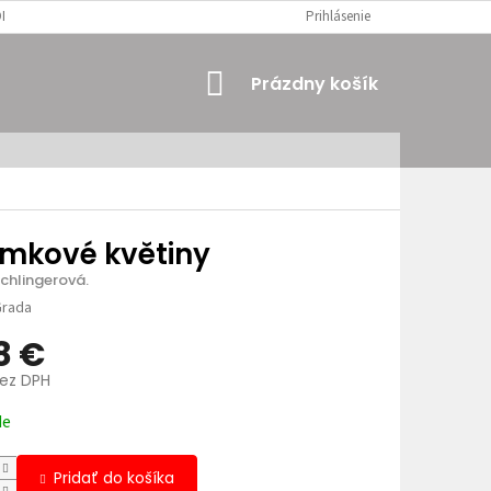
MIENKY
OSOBNÉ ÚDAJE
Prihlásenie
NÁKUPNÝ
Prázdny košík
KOŠÍK
omkové květiny
chlingerová.
rada
8 €
bez DPH
ová
de
Pridať do košíka