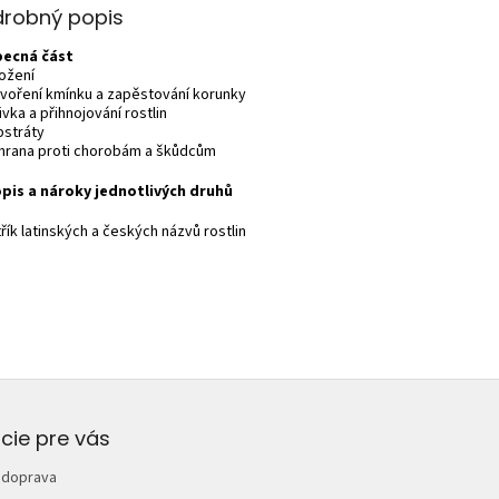
drobný popis
becná část
ožení
tvoření kmínku a zapěstování korunky
ivka a přihnojování rostlin
bstráty
hrana proti chorobám a škůdcům
opis a nároky jednotlivých druhů
řík latinských a českých názvů rostlin
cie pre vás
 doprava