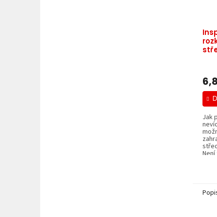
Ins
roz
stř
 Mar
6,
D
Jak p
neví
možn
zahr
stře
Není 
Popi