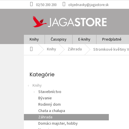
Prejsť
02/50 200 200
objednavky@jagastore.sk
na
obsah
Knihy
Časopisy
E-knihy
Predplatné
Domov
Knihy
Záhrada
Stromkové květiny
V
B
o
Preskočiť
č
kategórie
Kategórie
n
ý
Knihy
p
Stavebníctvo
a
Bývanie
n
Rodinný dom
e
Chata a chalupa
l
Záhrada
Domáci majster, hobby