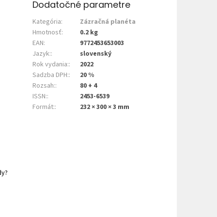
Dodatočné parametre
Kategória
:
Zázračná planéta
Hmotnosť
:
0.2 kg
EAN
:
9772453653003
Jazyk:
:
slovenský
Rok vydania:
:
2022
Sadzba DPH:
:
20 %
Rozsah:
:
80 + 4
ISSN:
:
2453-6539
Formát:
:
232 × 300 × 3 mm
dy?