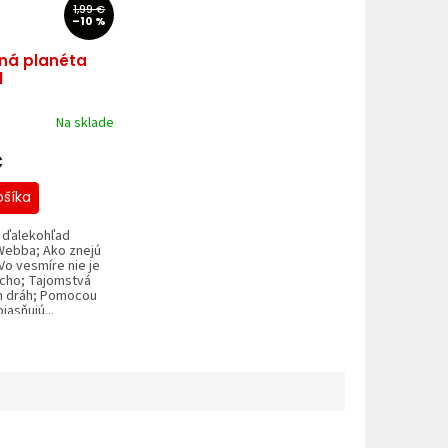
1,99 €
–10 %
ná planéta
1
Na sklade
€
ošíka
 ďalekohľad
ebba; Ako znejú
Vo vesmíre nie je
icho; Tajomstvá
 dráh; Pomocou
jasňujú...