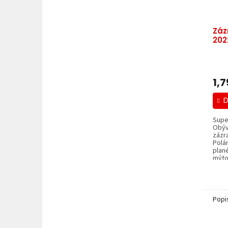
Záz
202
1,7
D
Supe
Obýv
zázr
Polár
plané
mýtov
Popi