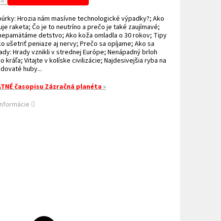
búrky: Hrozia nám masívne technologické výpadky?; Ako
uje raketa; Čo je to neutríno a prečo je také zaujímavé;
 nepamätáme detstvo; Ako koža omladla o 30 rokov; Tipy
ako ušetriť peniaze aj nervy; Prečo sa opíjame; Ako sa
rady: Hrady vznikli v strednej Európe; Nenápadný brloh
 kráľa; Vitajte v kolíske civilizácie; Najdesivejšia ryba na
dovaté huby...
TNÉ časopisu Zázračná planéta
»
informácie