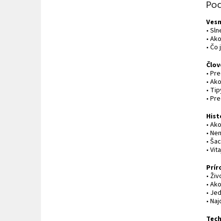
Po
Vesm
• Sl
• Ako
• Čo 
Člov
• Pr
• Ak
• Tip
• Pr
Hist
• Ako
• Ne
• Ša
• Vit
Prír
• Ži
• Ako
• Je
• Naj
Tech