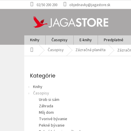
Prejsť
02/50 200 200
objednavky@jagastore.sk
na
obsah
Knihy
Časopisy
E-knihy
Predplatné
Domov
Časopisy
Zázračná planéta
Zázračn
B
o
Preskočiť
č
kategórie
Kategórie
n
ý
Knihy
p
Časopisy
a
Urob si sám
n
Záhrada
e
Môj dom
l
Tvorivé bývanie
Pekné bývanie