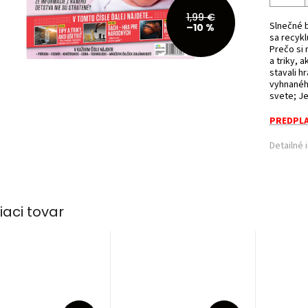
1,99 €
Slnečné 
–10 %
sa recykl
Prečo si
a triky, 
stavali h
vyhnaného
svete; Je
PREDPLA
Detailné 
iaci tovar