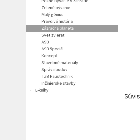
Pekné bývanie v záhrade
Zelené bývanie
Malý génius
Pravdivá história
Zázračná planéta
Svet zvierat
ASB
ASB špeciál
Koncept
Stavebné materiály
Správa budov
TZB Haustechnik
Inžinierske stavby
E-knihy
Súvis