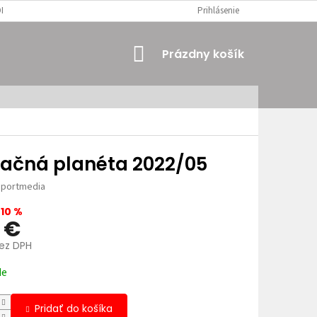
MIENKY
OSOBNÉ ÚDAJE
Prihlásenie
NÁKUPNÝ
Prázdny košík
KOŠÍK
račná planéta 2022/05
portmedia
10 %
9 €
bez DPH
ová
de
Pridať do košíka