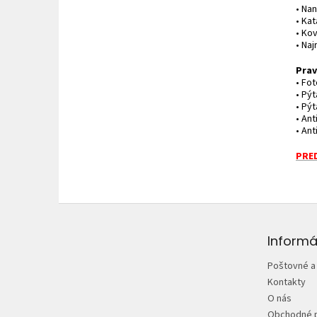
• Na
• Kat
• Kov
• Naj
Prav
• Fo
• Pý
• Pý
• An
• An
PRED
Z
á
p
Informá
ä
Poštovné a
t
Kontakty
i
O nás
e
Obchodné 