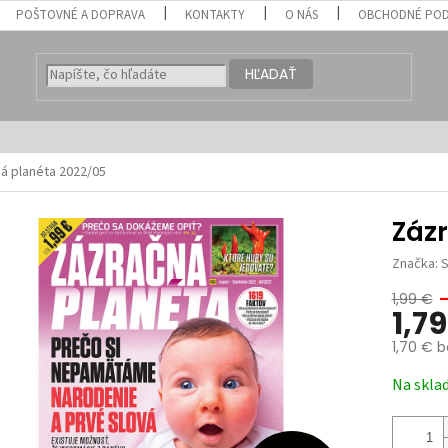
POŠTOVNÉ A DOPRAVA
KONTAKTY
O NÁS
OBCHODNÉ POD
HĽADAŤ
á planéta 2022/05
Záz
Značka:
S
1,99 €
–
1,7
1,70 € 
Jednotk
Na skla
cena: