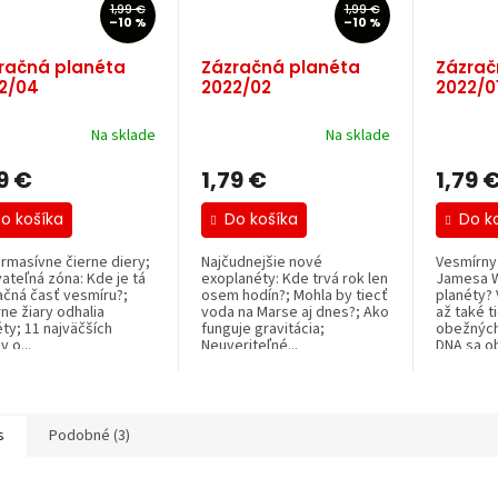
1,99 €
1,99 €
–10 %
–10 %
račná planéta
Zázračná planéta
Zázrač
2/04
2022/02
2022/0
Na sklade
Na sklade
9 €
1,79 €
1,79 
o košíka
Do košíka
Do k
rmasívne čierne diery;
Najčudnejšie nové
Vesmírny
ateľná zóna: Kde je tá
exoplanéty: Kde trvá rok len
Jamesa W
ačná časť vesmíru?;
osem hodín?; Mohla by tiecť
planéty? 
ne žiary odhalia
voda na Marse aj dnes?; Ako
až také t
ty; 11 najväčších
funguje gravitácia;
obežných
 o...
Neuveriteľné...
DNA sa ob
s
Podobné (3)