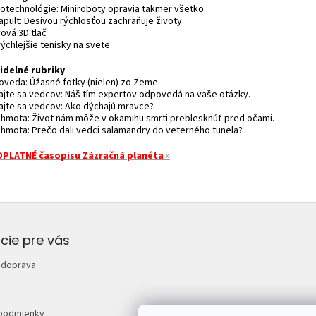
notechnológie: Miniroboty opravia takmer všetko.
apult: Desivou rýchlosťou zachraňuje životy.
ová 3D tlač
rýchlejšie tenisky na svete
idelné rubriky
toveda: Úžasné fotky (nielen) zo Zeme
tajte sa vedcov: Náš tím expertov odpovedá na vaše otázky.
tajte sa vedcov: Ako dýchajú mravce?
tihmota: Život nám môže v okamihu smrti preblesknúť pred očami.
tihmota: Prečo dali vedci salamandry do veterného tunela?
PLATNÉ časopisu Zázračná planéta
»
cie pre vás
 doprava
podmienky