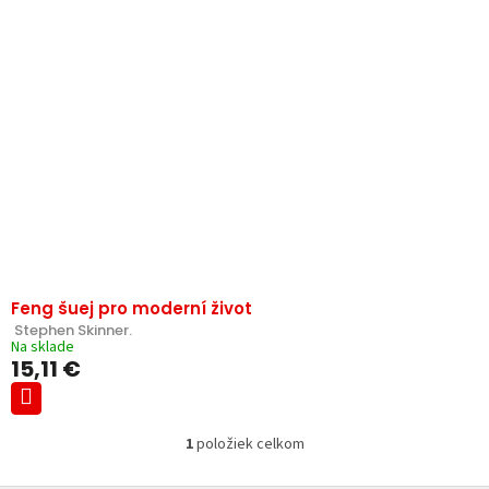
p
e
i
p
s
r
p
o
r
d
o
u
d
k
u
t
k
o
t
v
o
v
Feng šuej pro moderní život
 Stephen Skinner.
Na sklade
15,11 €
1
položiek celkom
O
v