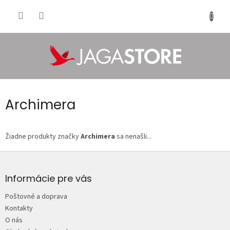
Prejsť
na
NÁKU
obsah
KOŠÍK
Archimera
Žiadne produkty značky
Archimera
sa nenašli...
Z
á
p
Informácie pre vás
ä
Poštovné a doprava
t
Kontakty
i
O nás
e