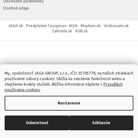
Obchodné podmienky
Osobné údaje
JAGA.sk
Predplatné časopisov JAGA
Mojdom.sk
Urobsisam.sk
Zahrada.sk
ASB.sk
Copyright 2026
JAGASTORE.sk
. Všetky práva vyhradené.
Upraviť
nastavenie cookies
My, spoločnosť JAGA GROUP, s.r.o., IČO 35705779, na našich stránkach
používame súbory cookies. Slúžia na zaistenie funkčnosti webu a
zlepšenie kvality služieb. Bližšie informácie nájdete v
Pravidlách
používania cookies
.
Nastavenie
Odmietnuť
Súhlasím