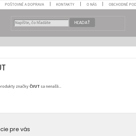
POŠTOVNÉ A DOPRAVA
KONTAKTY
O NÁS
OBCHODNÉ POD
HĽADAŤ
UT
produkty značky
ČVUT
sa nenašli...
cie pre vás