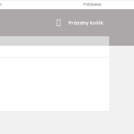
MIENKY
OSOBNÉ ÚDAJE
Prihlásenie
NÁKUPNÝ
Prázdny košík
KOŠÍK