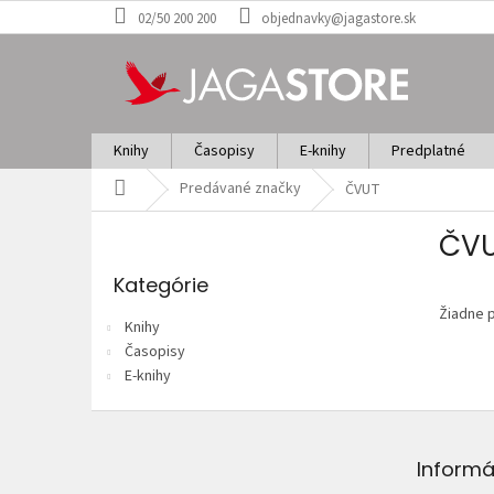
Prejsť
02/50 200 200
objednavky@jagastore.sk
na
obsah
Knihy
Časopisy
E-knihy
Predplatné
Domov
Predávané značky
ČVUT
B
ČV
o
Preskočiť
č
kategórie
Kategórie
n
Žiadne 
ý
Knihy
p
Časopisy
a
E-knihy
n
e
Z
l
á
p
Informá