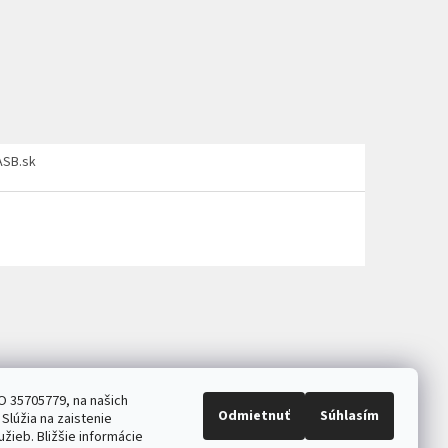
ASB.sk
O 35705779, na našich
Odmietnuť
Súhlasím
Slúžia na zaistenie
užieb. Bližšie informácie