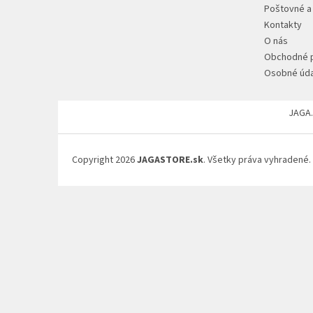
ä
Poštovné a
t
Kontakty
i
O nás
e
Obchodné 
Osobné úda
JAGA.
Copyright 2026
JAGASTORE.sk
. Všetky práva vyhradené.