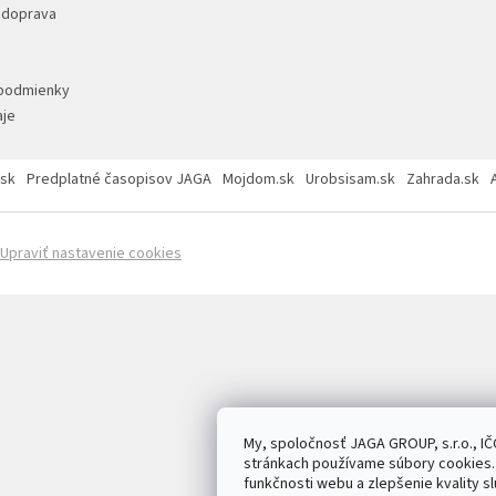
 doprava
podmienky
je
sk
Predplatné časopisov JAGA
Mojdom.sk
Urobsisam.sk
Zahrada.sk
Upraviť nastavenie cookies
My, spoločnosť JAGA GROUP, s.r.o., IČ
stránkach používame súbory cookies. 
funkčnosti webu a zlepšenie kvality sl