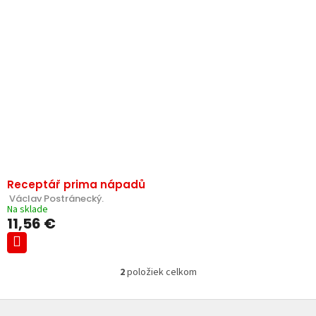
Receptář prima nápadů
 Václav Postránecký.
Na sklade
11,56 €
2
položiek celkom
O
v
Z
l