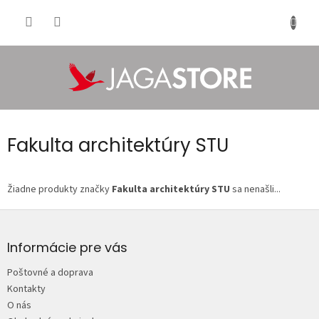
Prejsť
na
NÁKU
obsah
KOŠÍK
Fakulta architektúry STU
Žiadne produkty značky
Fakulta architektúry STU
sa nenašli...
Z
á
p
Informácie pre vás
ä
Poštovné a doprava
t
Kontakty
i
O nás
e