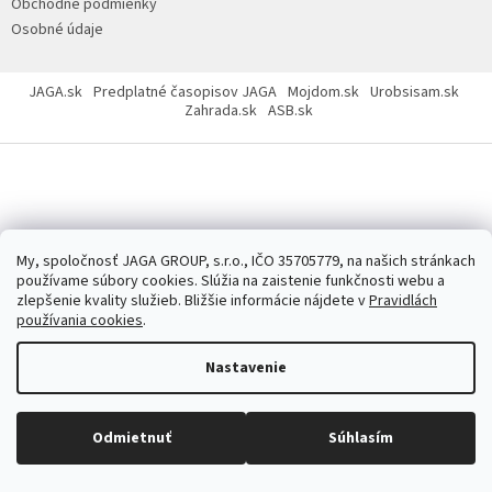
Obchodné podmienky
Osobné údaje
JAGA.sk
Predplatné časopisov JAGA
Mojdom.sk
Urobsisam.sk
Zahrada.sk
ASB.sk
Copyright 2026
JAGASTORE.sk
. Všetky práva vyhradené.
Upraviť
nastavenie cookies
My, spoločnosť JAGA GROUP, s.r.o., IČO 35705779, na našich stránkach
používame súbory cookies. Slúžia na zaistenie funkčnosti webu a
zlepšenie kvality služieb. Bližšie informácie nájdete v
Pravidlách
používania cookies
.
Nastavenie
Odmietnuť
Súhlasím