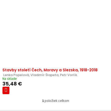
p
e
i
p
s
r
p
o
r
d
o
u
d
k
u
t
k
o
t
v
o
v
Stavby století Čech, Moravy a Slezska, 1918-2018
 Lenka Popelová, Vladimír Šlapeta, Petr Vorlík.
Na sklade
35,48 €
1
položiek celkom
O
v