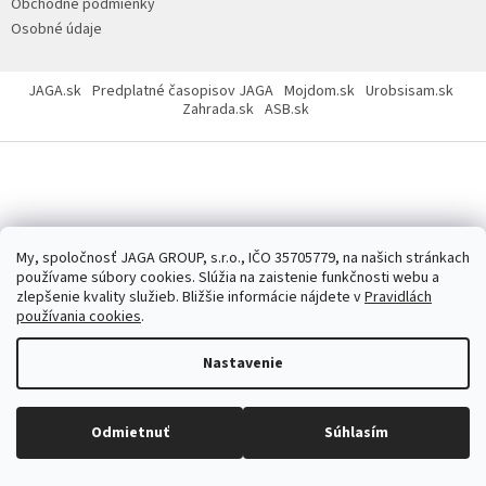
Obchodné podmienky
Osobné údaje
JAGA.sk
Predplatné časopisov JAGA
Mojdom.sk
Urobsisam.sk
Zahrada.sk
ASB.sk
Copyright 2026
JAGASTORE.sk
. Všetky práva vyhradené.
Upraviť
nastavenie cookies
My, spoločnosť JAGA GROUP, s.r.o., IČO 35705779, na našich stránkach
používame súbory cookies. Slúžia na zaistenie funkčnosti webu a
zlepšenie kvality služieb. Bližšie informácie nájdete v
Pravidlách
používania cookies
.
Nastavenie
Odmietnuť
Súhlasím