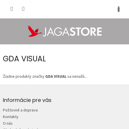
Prejsť
na
NÁKU
obsah
KOŠÍK
GDA VISUAL
Žiadne produkty značky
GDA VISUAL
sa nenašli...
Z
á
p
Informácie pre vás
ä
Poštovné a doprava
t
Kontakty
i
O nás
e