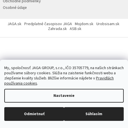
Obchodné podmienky
Osobné údaje
JAGA.sk
Predplatné časopisov JAGA
Mojdom.sk
Urobsisam.sk
Zahrada.sk
ASB.sk
Copyright 2026
JAGASTORE.sk
. Všetky práva vyhradené.
Upraviť
nastavenie cookies
My, spoločnosť JAGA GROUP, s.r.o., IČO 35705779, na našich stránkach
používame súbory cookies. Slúžia na zaistenie funkčnosti webu a
zlepšenie kvality služieb. Bližšie informácie nájdete v
Pravidlách
používania cookies
.
Nastavenie
Odmietnuť
Súhlasím