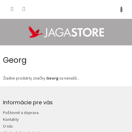
Prejsť
na
NÁKU
obsah
KOŠÍK
Georg
Žiadne produkty značky
Georg
sa nenašli...
Z
á
p
Informácie pre vás
ä
Poštovné a doprava
t
Kontakty
i
O nás
e