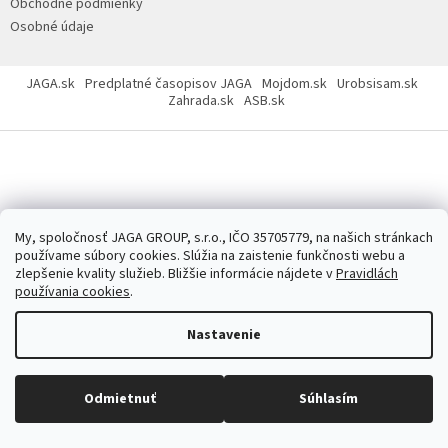
Obchodné podmienky
Osobné údaje
JAGA.sk
Predplatné časopisov JAGA
Mojdom.sk
Urobsisam.sk
Zahrada.sk
ASB.sk
Copyright 2026
JAGASTORE.sk
. Všetky práva vyhradené.
Upraviť
nastavenie cookies
My, spoločnosť JAGA GROUP, s.r.o., IČO 35705779, na našich stránkach
používame súbory cookies. Slúžia na zaistenie funkčnosti webu a
zlepšenie kvality služieb. Bližšie informácie nájdete v
Pravidlách
používania cookies
.
Nastavenie
Odmietnuť
Súhlasím