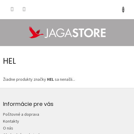
Prejsť
na
NÁKU
obsah
KOŠÍK
HEL
Žiadne produkty značky
HEL
sa nenašli...
Z
á
p
Informácie pre vás
ä
Poštovné a doprava
t
Kontakty
i
O nás
e