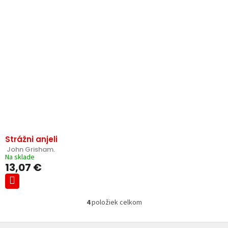
Strážni anjeli
 John Grisham.
Na sklade
13,07 €
4
položiek celkom
O
v
Z
l